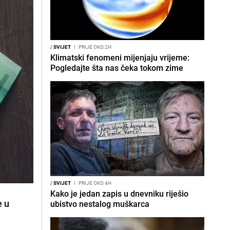
/
SVIJET
I
PRIJE OKO 2H
Klimatski fenomeni mijenjaju vrijeme:
Pogledajte šta nas čeka tokom zime
/
SVIJET
I
PRIJE OKO 4H
Kako je jedan zapis u dnevniku riješio
e u
ubistvo nestalog muškarca