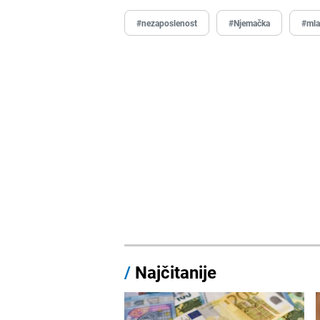
#nezaposlenost
#Njemačka
#mla
/
Najčitanije