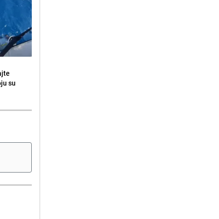
ajte
oju su