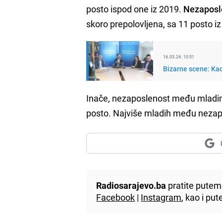
posto ispod one iz 2019.
Nezaposl
skoro prepolovljena, sa 11 posto i
16.03.24. 10:51
Bizarne scene: Kad
Inače, nezaposlenost među mlad
posto. Najviše mladih među nezapos
Radiosarajevo.ba
pratite putem 
Facebook
|
Instagram
, kao i p