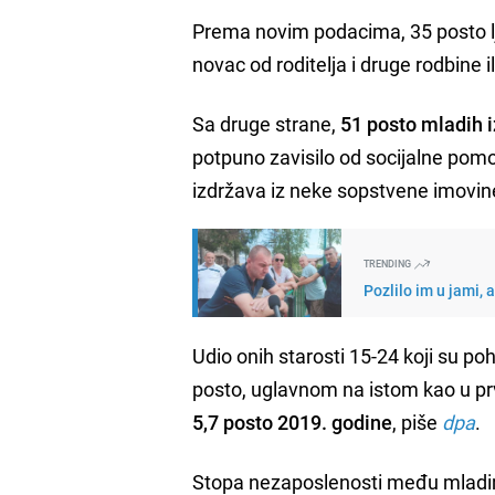
Prema novim podacima, 35 posto lju
novac od roditelja i druge rodbine i
Sa druge strane,
51 posto mladih i
potpuno zavisilo od socijalne pomoći
izdržava iz neke sopstvene imovin
TRENDING
Pozlilo im u jami, 
Udio onih starosti 15-24 koji su poha
posto, uglavnom na istom kao u pr
5,7 posto 2019. godine
, piše
dpa
.
Stopa nezaposlenosti među mladima 