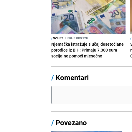
/
SVIJET
I
PRIJE OKO 22H
/
Njemačka istražuje slučaj desetočlane
porodice iz BiH: Primaju 7.300 eura
socijalne pomoći mjesečno
/
Komentari
/
Povezano