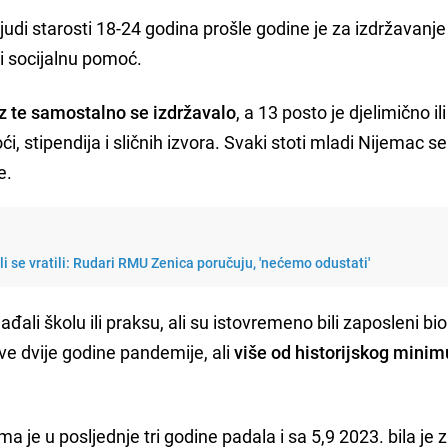
di starosti 18-24 godina prošle godine je za izdržavanje
li socijalnu pomoć.
z te samostalno se izdržavalo
, a 13 posto je djelimično ili
, stipendija i sličnih izvora. Svaki stoti mladi Nijemac se
e.
ali se vratili: Rudari RMU Zenica poručuju, 'nećemo odustati'
đali školu ili praksu, ali su istovremeno bili zaposleni bio
ve dvije godine pandemije, ali
više od historijskog mini
je u posljednje tri godine padala i sa 5,9 2023. bila je z