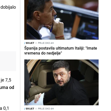
 dobijalo
/
SVIJET
I
PRIJE OKO 4H
Španija postavila ultimatum Italiji: "Imate
vremena do nedjelje"
 je 7,5
muma od
a 0,1
/
SVIJET
I
PRIJE OKO 4H