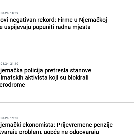
.08.24. 18:59
ovi negativan rekord: Firme u Njemačkoj
e uspijevaju popuniti radna mjesta
.08.24. 21:10
jemačka policija pretresla stanove
limatskih aktivista koji su blokirali
erodrome
.08.24. 19:50
jemački ekonomista: Prijevremene penzije
tvaraju problem, uopće ne odgovaraju