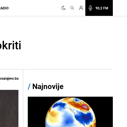
RADIO
90,2 FM
kriti
osarajevo.ba
/
Najnovije