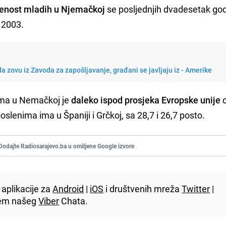
enost mladih u Njemačkoj
se posljednjih dvadesetak go
z 2003.
a zovu iz Zavoda za zapošljavanje, građani se javljaju iz - Amerike
ima u Nemačkoj je
daleko ispod prosjeka Evropske unije
o
lenima ima u Španiji i Grčkoj, sa 28,7 i 26,7 posto.
Dodajte Radiosarajevo.ba u omiljene Google izvore
aplikacije za
Android
|
iOS
i društvenih mreža
Twitter
|
utem našeg
Viber
Chata.