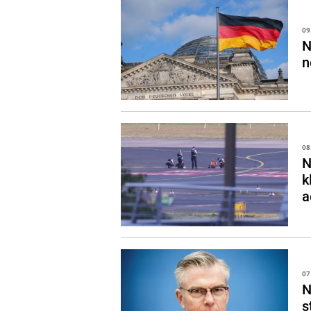
09
N
n
08
N
k
a
07
N
s