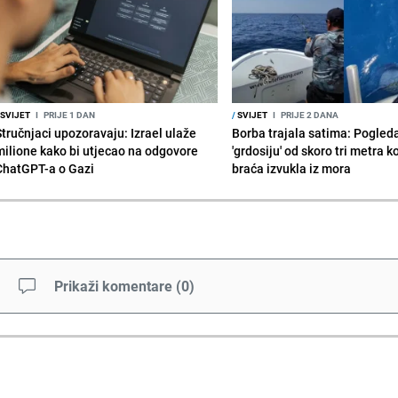
SVIJET
I
PRIJE 1 DAN
/
SVIJET
I
PRIJE 2 DANA
Stručnjaci upozoravaju: Izrael ulaže
Borba trajala satima: Pogled
milione kako bi utjecao na odgovore
'grdosiju' od skoro tri metra k
ChatGPT-a o Gazi
braća izvukla iz mora
Prikaži komentare
(
0
)