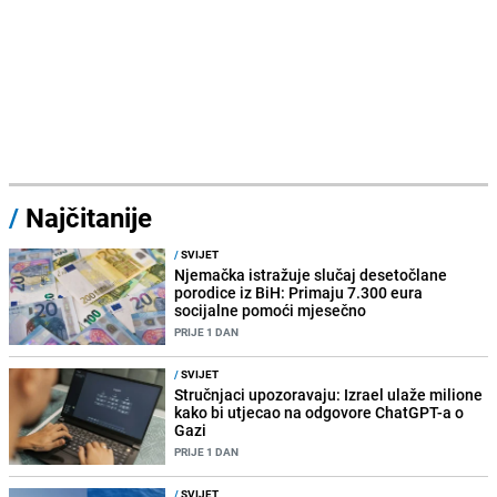
/
Najčitanije
/
SVIJET
Njemačka istražuje slučaj desetočlane
porodice iz BiH: Primaju 7.300 eura
socijalne pomoći mjesečno
PRIJE 1 DAN
/
SVIJET
Stručnjaci upozoravaju: Izrael ulaže milione
kako bi utjecao na odgovore ChatGPT-a o
Gazi
PRIJE 1 DAN
/
SVIJET