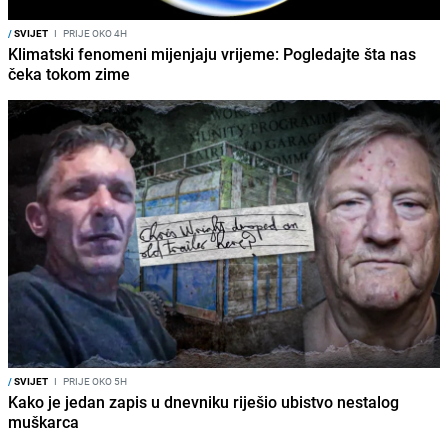
/
SVIJET
I
PRIJE OKO 4H
Klimatski fenomeni mijenjaju vrijeme: Pogledajte šta nas
čeka tokom zime
/
SVIJET
I
PRIJE OKO 5H
Kako je jedan zapis u dnevniku riješio ubistvo nestalog
muškarca