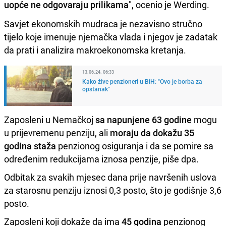
uopće ne odgovaraju prilikama
", ocenio je Werding.
Savjet ekonomskih mudraca je nezavisno stručno
tijelo koje imenuje njemačka vlada i njegov je zadatak
da prati i analizira makroekonomska kretanja.
13.06.24. 06:33
Kako žive penzioneri u BiH: "Ovo je borba za
opstanak"
Zaposleni u Nemačkoj
sa napunjene 63 godine
mogu
u prijevremenu penziju, ali
moraju da dokažu 35
godina staža
penzionog osiguranja i da se pomire sa
određenim redukcijama iznosa penzije, piše dpa.
Odbitak za svakih mjesec dana prije navršenih uslova
za starosnu penziju iznosi 0,3 posto, što je godišnje 3,6
posto.
Zaposleni koji dokaže da ima
45 godina
penzionog