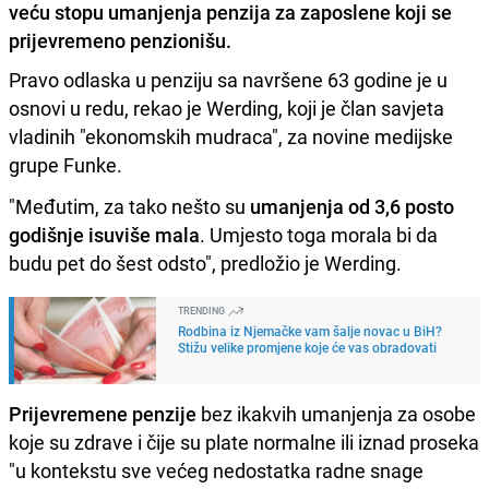
veću stopu umanjenja penzija za zaposlene koji se
prijevremeno penzionišu.
Pravo odlaska u penziju sa navršene 63 godine je u
osnovi u redu, rekao je Werding, koji je član savjeta
vladinih "ekonomskih mudraca", za novine medijske
grupe Funke.
"Međutim, za tako nešto su
umanjenja od 3,6 posto
godišnje isuviše mala
. Umjesto toga morala bi da
budu pet do šest odsto", predložio je Werding.
TRENDING
Rodbina iz Njemačke vam šalje novac u BiH?
Stižu velike promjene koje će vas obradovati
Prijevremene penzije
bez ikakvih umanjenja za osobe
koje su zdrave i čije su plate normalne ili iznad proseka
"u kontekstu sve većeg nedostatka radne snage