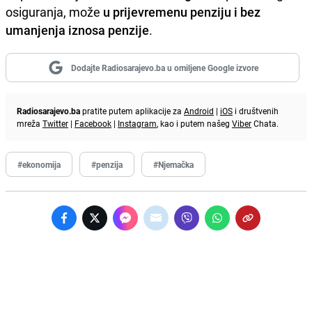
osiguranja, može
u prijevremenu penziju i bez
umanjenja iznosa penzije
.
Dodajte Radiosarajevo.ba u omiljene Google izvore
Radiosarajevo.ba
pratite putem aplikacije za
Android
|
iOS
i društvenih
mreža
Twitter
|
Facebook
|
Instagram
, kao i putem našeg
Viber
Chata.
#ekonomija
#penzija
#Njemačka