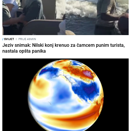
/
SVIJET
I
PRIJE 46MIN
Jeziv snimak: Nilski konj krenuo za čamcem punim turista,
nastala opšta panika