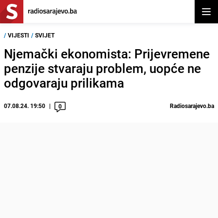
Otvor
/
VIJESTI
/
SVIJET
Njemački ekonomista: Prijevremene
penzije stvaraju problem, uopće ne
odgovaraju prilikama
07.08.24. 19:50
Radiosarajevo.ba
0