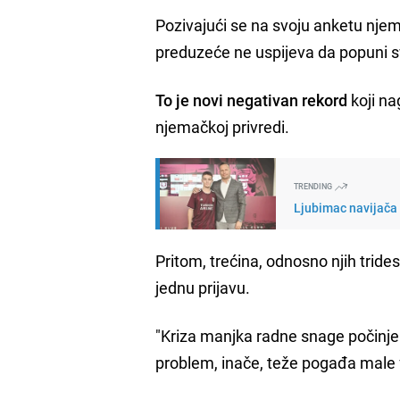
Pozivajući se na svoju anketu nje
preduzeće ne uspijeva da popuni s
To je novi negativan rekord
koji na
njemačkoj privredi.
TRENDING
Ljubimac navijača 
Pritom, trećina, odnosno njih trides
jednu prijavu.
"Kriza manjka radne snage počinje 
problem, inače, teže pogađa male 