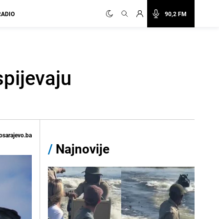
RADIO
90,2 FM
pijevaju
osarajevo.ba
/
Najnovije