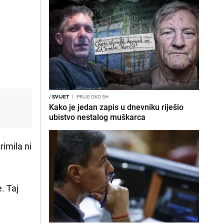
/
SVIJET
I
PRIJE OKO 5H
Kako je jedan zapis u dnevniku riješio
ubistvo nestalog muškarca
rimila ni
. Taj