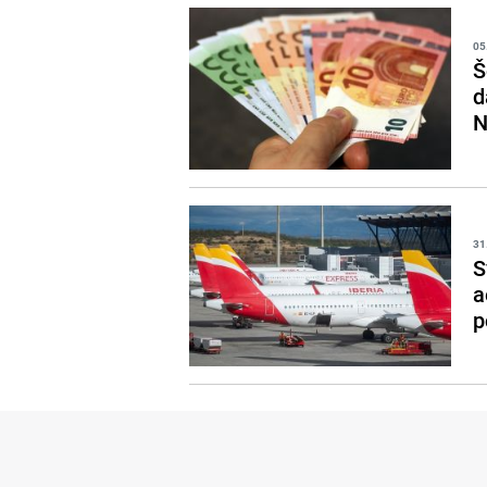
05
Š
d
N
31
S
a
p