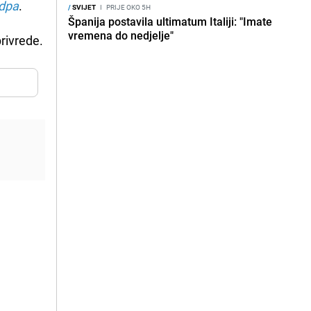
dpa
.
/
SVIJET
I
PRIJE OKO 5H
Španija postavila ultimatum Italiji: "Imate
vremena do nedjelje"
privrede.