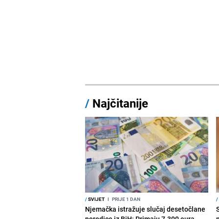
/
Najčitanije
/
SVIJET
I
PRIJE 1 DAN
/
Njemačka istražuje slučaj desetočlane
porodice iz BiH: Primaju 7.300 eura