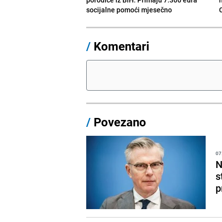
socijalne pomoći mjesečno
/
Komentari
/
Povezano
07
N
s
p