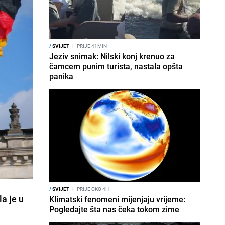
/
SVIJET
I
PRIJE 41MIN
Jeziv snimak: Nilski konj krenuo za
čamcem punim turista, nastala opšta
panika
/
SVIJET
I
PRIJE OKO 4H
a je u
Klimatski fenomeni mijenjaju vrijeme:
Pogledajte šta nas čeka tokom zime