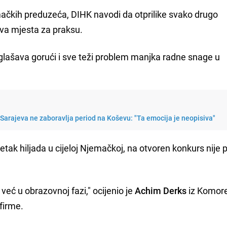
mačkih preduzeća, DIHK navodi da otprilike svako drugo
va mjesta za praksu.
glašava gorući i sve teži problem manjka radne snage u
Sarajeva ne zaboravlja period na Koševu: "Ta emocija je neopisiva"
etak hiljada u cijeloj Njemačkoj, na otvoren konkurs nije p
već u obrazovnoj fazi," ocijenio je
Achim Derks
iz Komore
firme.