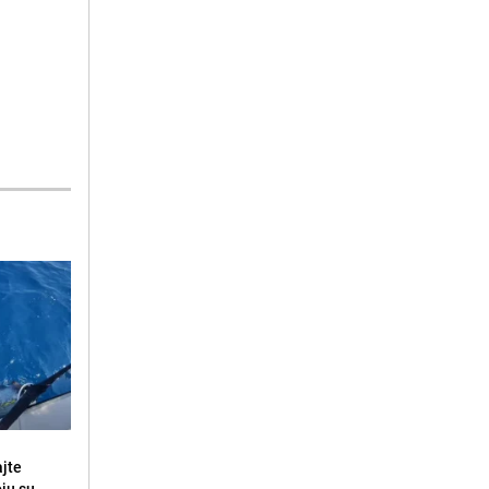
ajte
oju su