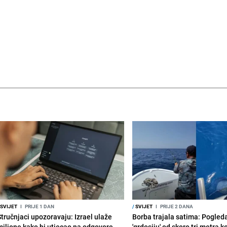
SVIJET
I
PRIJE 1 DAN
/
SVIJET
I
PRIJE 2 DANA
Stručnjaci upozoravaju: Izrael ulaže
Borba trajala satima: Pogled
milione kako bi utjecao na odgovore
'grdosiju' od skoro tri metra k