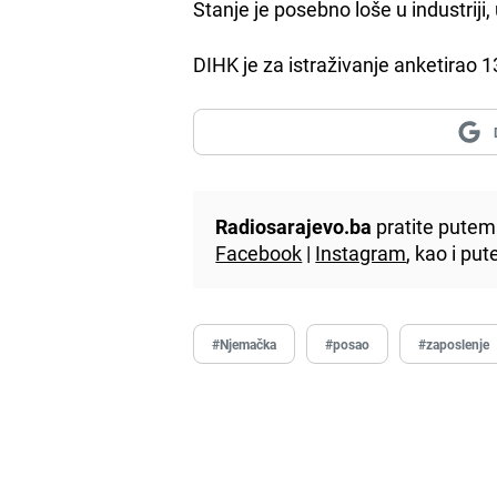
Stanje je posebno loše u industriji,
DIHK je za istraživanje anketirao 1
Radiosarajevo.ba
pratite putem 
Facebook
|
Instagram
, kao i p
#Njemačka
#posao
#zaposlenje