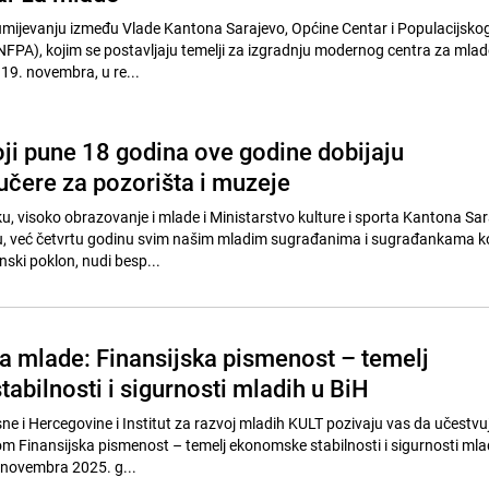
jevanju između Vlade Kantona Sarajevo, Općine Centar i Populacijsko
UNFPA), kojim se postavljaju temelji za izgradnju modernog centra za mlad
 19. novembra, u re...
oji pune 18 godina ove godine dobijaju
učere za pozorišta i muzeje
u, visoko obrazovanje i mlade i Ministarstvo kulture i sporta Kantona Sa
su, već četvrtu godinu svim našim mladim sugrađanima i sugrađankama ko
ski poklon, nudi besp...
za mlade: Finansijska pismenost – temelj
abilnosti i sigurnosti mladih u BiH
e i Hercegovine i Institut za razvoj mladih KULT pozivaju vas da učestvu
 Finansijska pismenost – temelj ekonomske stabilnosti i sigurnosti mlad
. novembra 2025. g...