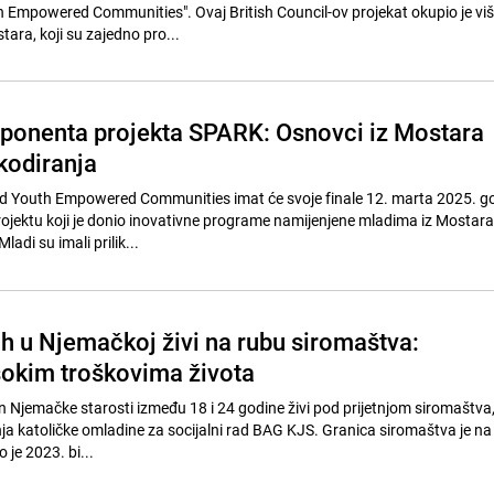
h Empowered Communities". Ovaj British Council-ov projekat okupio je vi
tara, koji su zajedno pro...
onenta projekta SPARK: Osnovci iz Mostara
kodiranja
ed Youth Empowered Communities imat će svoje finale 12. marta 2025. g
projektu koji je donio inovativne programe namijenjene mladima iz Mostar
adi su imali prilik...
 u Njemačkoj živi na rubu siromaštva:
sokim troškovima života
in Njemačke starosti između 18 i 24 godine živi pod prijetnjom siromaštva
ja katoličke omladine za socijalni rad BAG KJS. Granica siromaštva je na
 je 2023. bi...