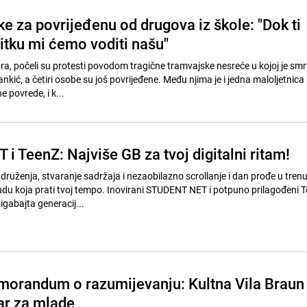
e za povrijeđenu od drugova iz škole: "Dok ti
itku mi ćemo voditi našu"
ara, počeli su protesti povodom tragične tramvajske nesreće u kojoj je sm
ić, a četiri osobe su još povrijeđene. Među njima je i jedna maloljetnica 
e povrede, i k...
 TeenZ: Najviše GB za tvoj digitalni ritam!
 druženja, stvaranje sadržaja i nezaobilazno scrollanje i dan prođe u tren
du koja prati tvoj tempo. Inovirani STUDENT NET i potpuno prilagođeni 
igabajta generacij...
orandum o razumijevanju: Kultna Vila Braun
ar za mlade