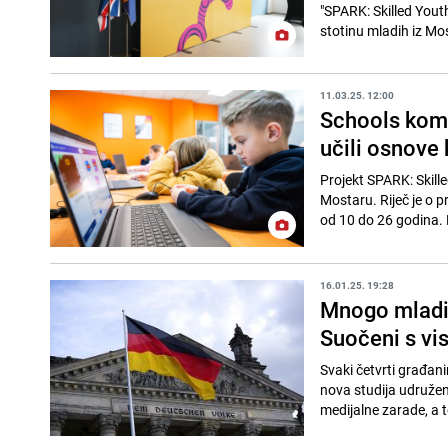
"SPARK: Skilled Yout
stotinu mladih iz Mos
11.03.25. 12:00
Schools komp
učili osnove 
Projekt SPARK: Skill
Mostaru. Riječ je o 
od 10 do 26 godina. Ml
16.01.25. 19:28
Mnogo mladih
Suočeni s vi
Svaki četvrti građan
nova studija udružen
medijalne zarade, a to