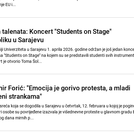
je EU i...
 talenata: Koncert "Students on Stage"
liku u Sarajevu
 Univerziteta u Sarajevu 1. aprila 2026. godine održan je još jedan konce
a "Students on Stage" na kojem su se predstavili studenti svih instrument
 je otvorio Toma Šol...
r Forić: "Emocija je gorivo protesta, a mladi
eni strankama"
reća koja se dogodila u Sarajevu u četvrtak, 12. februara u kojoj je pogi
iri osobe su povrijeđene izazvala je višednevne proteste u glavnom gradu 
g dana mirnih p...