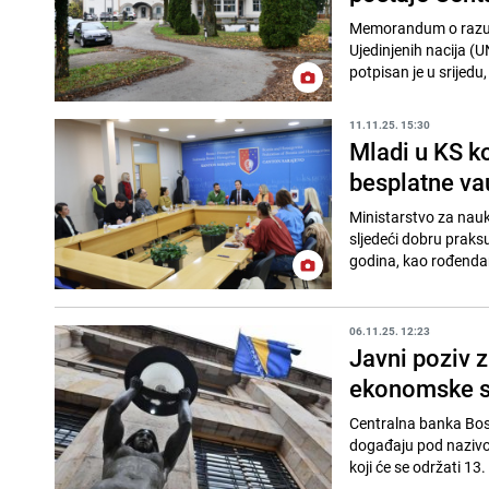
Memorandum o razumi
Ujedinjenih nacija (
potpisan je u srijedu,
11.11.25. 15:30
Mladi u KS k
besplatne va
Ministarstvo za nauk
sljedeći dobru prak
godina, kao rođendan
06.11.25. 12:23
Javni poziv 
ekonomske st
Centralna banka Bosn
događaju pod nazivom
koji će se održati 13