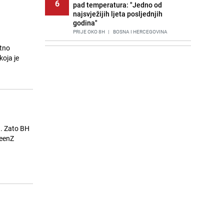
6
pad temperatura: "Jedno od
najsvježijih ljeta posljednjih
godina"
PRIJE OKO 8H
|
BOSNA I HERCEGOVINA
rtno
Agić kritizira političare u Bugojnu:
7
koja je
Zbog straha od HDZ-a niko Vučiću
nije rekao istinu o Čipuljiću
PRIJE 2 DANA
|
TEME
Znate li šta Dino Merlin pojede prije
8
izlaska na scenu? Njegov ritual
iznenadio mnoge
PRIJE 2 DANA
|
SHOWBIZ
u. Zato BH
TeenZ
Stručnjaci upozoravaju: Izrael ulaže
9
milione kako bi utjecao na
odgovore ChatGPT-a o Gazi
PRIJE OKO 23H
|
SVIJET
Pijana sjela za volan: Osiguranje
10
odbilo isplatu štete na vozilu koje je
slupala Anja Ljubojević
PRIJE 2 DANA
|
BOSNA I HERCEGOVINA