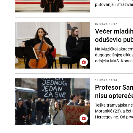
putovanja i istraživan
02.04.26. 13:17
Večer mladih
oduševio pub
Na Muzičkoj akademiji
dugogodišnjeg ciklus
odsjeka MAS. Koncert
19.02.26. 14:14
Profesor Sami
nisu optereć
Teška tramvajska nes
Morankić (23), a čet
Hercegovine. Od prvo