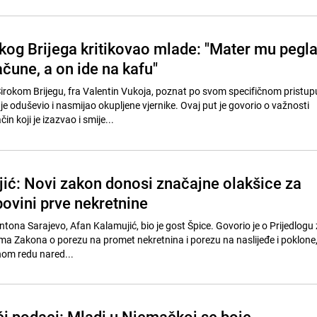
okog Brijega kritikovao mlade: "Mater mu pegla
čune, a on ide na kafu"
 Širokom Brijegu, fra Valentin Vukoja, poznat po svom specifičnom pristup
je oduševio i nasmijao okupljene vjernike. Ovaj put je govorio o važnosti
in koji je izazvao i smije...
ić: Novi zakon donosi značajne olakšice za
povini prve nekretnine
ntona Sarajevo, Afan Kalamujić, bio je gost Špice. Govorio je o Prijedlogu
 Zakona o porezu na promet nekretnina i porezu na naslijeđe i poklone, k
nom redu nared...
ći podaci: Mladi u Njemačkoj se boje