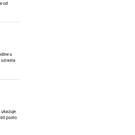
odgovora, građani i dalje u strahu
še od
24.07.26. 20:30
|
BOSNA I HERCEGOVINA
odine u
a uzrasta
, ukazuje
 60 posto