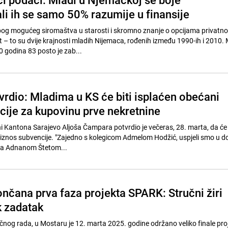
li ih se samo 50% razumije u finansije
bog mogućeg siromaštva u starosti i skromno znanje o opcijama privatn
t – to su dvije krajnosti mladih Nijemaca, rođenih između 1990-ih i 2010.
0 godina 83 posto je zab...
rdio: Mladima u KS će biti isplaćen obećani
cije za kupovinu prve nekretnine
i Kantona Sarajevo Aljoša Čampara potvrdio je večeras, 28. marta, da ć
i iznos subvencije. "Zajedno s kolegicom Admelom Hodžić, uspjeli smo u 
ja Adnanom Štetom...
nčana prva faza projekta SPARK: Stručni žiri
k zadatak
nog rada, u Mostaru je 12. marta 2025. godine održano veliko finale pro