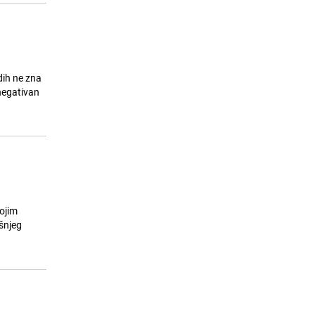
dih ne zna
 negativan
vojim
šnjeg