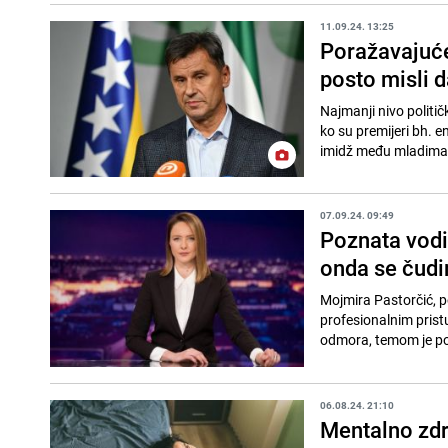
11.09.24. 13:25
Poražavajuće
posto misli d
Najmanji nivo politi
ko su premijeri bh. en
imidž među mladima. 
07.09.24. 09:49
Poznata vodi
onda se čudi
Mojmira Pastorčić, p
profesionalnim prist
odmora, temom je pog
06.08.24. 21:10
Mentalno zdr