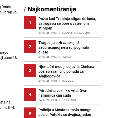
Nastavak provokacija: MUP RS
g fonda
/
Najkomentiranije
11
oduzeo zastavu s ljiljanima i
e Sarajevo,
sankcionisao vozača iz Bosanskog
Novog
Požar kod Trebinja stigao do kuća,
1
vatrogasci se bore s vatrenom
PRIJE 2 DANA
|
BOSNA I HERCEGOVINA
stihijom
Kao iz slastičarne: Rolada od
24.07.26. 19:04
|
BOSNA I HERCEGOVINA
12
čokolade i kokosa bez pečenja,
jednostavan desert bez imalo muke
Tragedija u Hrvatskoj: U
2
saobraćajnoj nesreći poginulo
PRIJE 2 DANA
|
RECEPTI
dijete
rajevo
Tajna savršenog makedonskog
24.07.26. 19:07
|
REGIJA
ji pune 18
13
ajvara: Stari recept za kremast i
bogat okus
Njemački mediji objavili: Chelsea
3
poslao zvaničnu ponudu za
PRIJE 2 DANA
|
RECEPTI
Alajbegovića
Tuga potresla grad na Uni:
24.07.26. 19:15
|
NOGOMET
14
Preminula Lejla Muhić (39),
sugrađani u nevjerici
Prirodni saveznik u vrtu: Ova
4
namirnica čini čuda
PRIJE 2 DANA
|
BOSNA I HERCEGOVINA
24.07.26. 19:16
|
ŽIVOT I STIL
jete na
Borba trajala satima: Pogledajte
ih u BiH,
15
'grdosiju' od skoro tri metra koju su
Policija u Mostaru imala mnogo
5
braća izvukla iz mora
posla: Potukla se dvojica, jedan