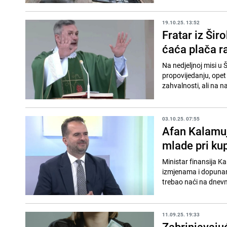
19.10.25. 13:52
Fratar iz Šir
ćaća plača ra
Na nedjeljnoj misi u
propovijedanju, opet 
zahvalnosti, ali na nač
03.10.25. 07:55
Afan Kalamuj
mlade pri ku
Ministar finansija Ka
izmjenama i dopunama
trebao naći na dnev
11.09.25. 19:33
Zabrinjavaju