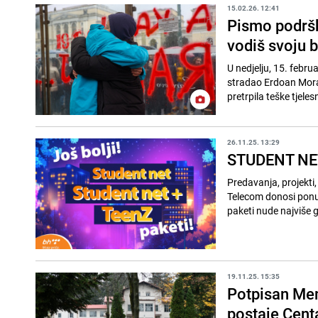
15.02.26. 12:41
Pismo podršk
vodiš svoju b
U nedjelju, 15. febru
stradao Erdoan Morank
pretrpila teške tjelesn
26.11.25. 13:29
STUDENT NET i
Predavanja, projekti,
Telecom donosi ponu
paketi nude najviše g
19.11.25. 15:35
Potpisan Mem
postaje Cent