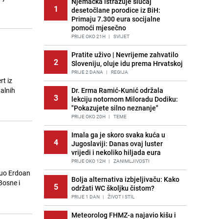
Njemačka istražuje slučaj
1
desetočlane porodice iz BiH:
Primaju 7.300 eura socijalne
pomoći mjesečno
PRIJE OKO 21H
|
SVIJET
Pratite uživo | Nevrijeme zahvatilo
2
Sloveniju, oluje idu prema Hrvatskoj
PRIJE 2 DANA
|
REGIJA
rt iz
alnih
Dr. Erma Ramić-Kunić održala
3
lekciju notornom Miloradu Dodiku:
"Pokazujete silno neznanje"
PRIJE OKO 20H
|
TEME
Imala ga je skoro svaka kuća u
4
Jugoslaviji: Danas ovaj luster
vrijedi i nekoliko hiljada eura
PRIJE OKO 12H
|
ZANIMLJIVOSTI
nuo Erdoan
Bolja alternativa izbjeljivaču: Kako
Bosne i
5
održati WC školjku čistom?
PRIJE 1 DAN
|
ŽIVOT I STIL
Meteorolog FHMZ-a najavio kišu i