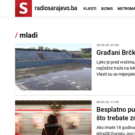
VIJESTI
BIZNIS
METROMA
/
mladi
30.05.26. 07:00
Građani Brčk
Ljeto je pred vratima
najčešće traže na lo
Vlasti su se mijenjale
08.04.26. 17:45
Besplatno pu
što trebate z
Ako Imate 18 godina,
istražiti Europu, ov