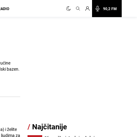
RADIO
90,2 FM
rućine
dski bazen.
/
Najčitanije
 i želite
 ljudima za