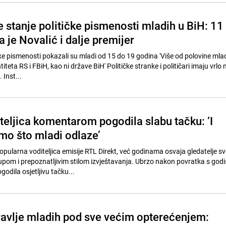
 stanje političke pismenosti mladih u BiH: 11
a je Novalić i dalje premijer
čke pismenosti pokazali su mladi od 15 do 19 godina 'Više od polovine mla
titeta RS i FBiH, kao ni države BiH' Političke stranke i političari imaju vrlo
Inst...
teljica komentarom pogodila slabu tačku: ‘I
mo što mladi odlaze’
opularna voditeljica emisije RTL Direkt, već godinama osvaja gledatelje s
upom i prepoznatljivim stilom izvještavanja. Ubrzo nakon povratka s godi
odila osjetljivu tačku...
avlje mladih pod sve većim opterećenjem: