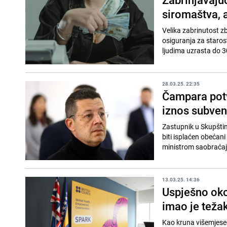
siromaštva, a
Velika zabrinutost z
osiguranja za staros
ljudima uzrasta do 3
28.03.25. 22:35
Čampara potv
iznos subven
Zastupnik u Skupštin
biti isplaćen obećan
ministrom saobraća
13.03.25. 14:36
Uspješno oko
imao je teža
Kao kruna višemjeseč