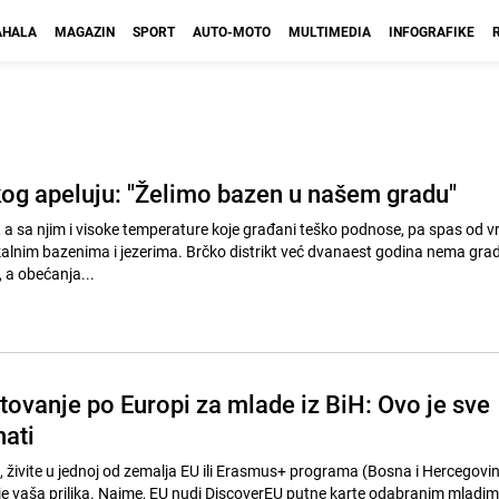
HALA
MAGAZIN
SPORT
AUTO-MOTO
MULTIMEDIA
INFOGRAFIKE
og apeluju: "Želimo bazen u našem gradu"
, a sa njim i visoke temperature koje građani teško podnose, pa spas od v
kalnim bazenima i jezerima. Brčko distrikt već dvanaest godina nema gra
, a obećanja...
tovanje po Europi za mlade iz BiH: Ovo je sve
nati
 živite u jednoj od zemalja EU ili Erasmus+ programa (Bosna i Hercegovina)
o je vaša prilika. Naime, EU nudi DiscoverEU putne karte odabranim mladim