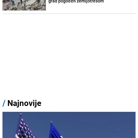
grad pogođen zemljotresom
/
Najnovije