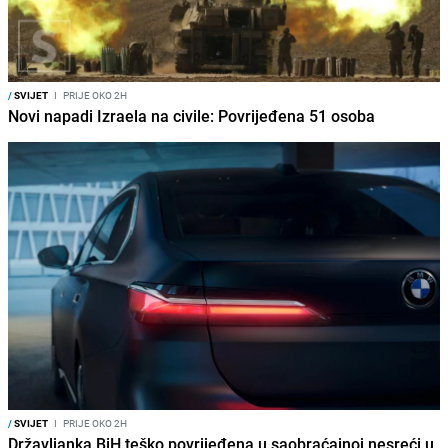
/
SVIJET
I
PRIJE OKO 2H
Novi napadi Izraela na civile: Povrijeđena 51 osoba
/
SVIJET
I
PRIJE OKO 2H
Državljanka BiH teško povrijeđena u saobraćajnoj nesreći u