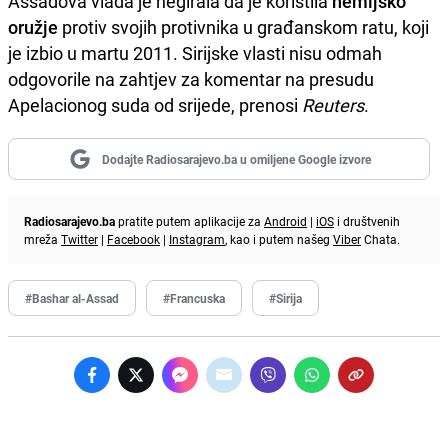
Assadova vlada je negirala da je koristila
hemijsko
oružje
protiv svojih protivnika u građanskom ratu, koji
je izbio u martu 2011. Sirijske vlasti nisu odmah
odgovorile na zahtjev za komentar na presudu
Apelacionog suda od srijede, prenosi
Reuters
.
Dodajte Radiosarajevo.ba u omiljene Google izvore
Radiosarajevo.ba
pratite putem aplikacije za
Android
|
iOS
i društvenih
mreža
Twitter
|
Facebook
|
Instagram
, kao i putem našeg
Viber
Chata.
#Bashar al-Assad
#Francuska
#Sirija