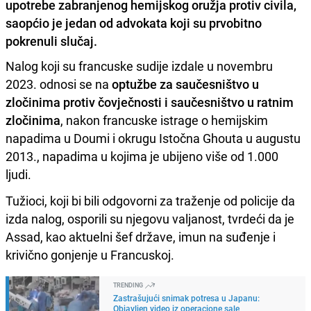
upotrebe zabranjenog hemijskog oružja protiv civila,
saopćio je jedan od advokata koji su prvobitno
pokrenuli slučaj.
Nalog koji su francuske sudije izdale u novembru
2023. odnosi se na
optužbe za saučesništvo u
zločinima protiv čovječnosti i saučesništvo u ratnim
zločinima
, nakon francuske istrage o hemijskim
napadima u Doumi i okrugu Istočna Ghouta u augustu
2013., napadima u kojima je ubijeno više od 1.000
ljudi.
Tužioci, koji bi bili odgovorni za traženje od policije da
izda nalog, osporili su njegovu valjanost, tvrdeći da je
Assad, kao aktuelni šef države, imun na suđenje i
krivično gonjenje u Francuskoj.
TRENDING
Zastrašujući snimak potresa u Japanu:
Objavljen video iz operacione sale