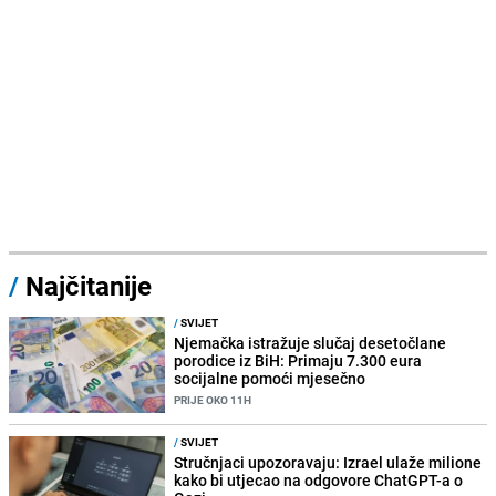
/
Najčitanije
/
SVIJET
Njemačka istražuje slučaj desetočlane
porodice iz BiH: Primaju 7.300 eura
socijalne pomoći mjesečno
PRIJE OKO 11H
/
SVIJET
Stručnjaci upozoravaju: Izrael ulaže milione
kako bi utjecao na odgovore ChatGPT-a o