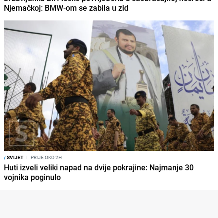
Njemačkoj: BMW-om se zabila u zid
/
SVIJET
I
PRIJE OKO 2H
Huti izveli veliki napad na dvije pokrajine: Najmanje 30
vojnika poginulo