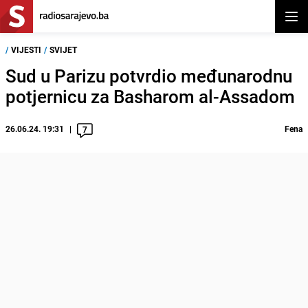
Otvor
/
VIJESTI
/
SVIJET
Sud u Parizu potvrdio međunarodnu
potjernicu za Basharom al-Assadom
26.06.24. 19:31
Fena
7