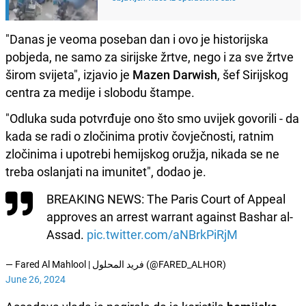
"Danas je veoma poseban dan i ovo je historijska
pobjeda, ne samo za sirijske žrtve, nego i za sve žrtve
širom svijeta", izjavio je
Mazen Darwish
, šef Sirijskog
centra za medije i slobodu štampe.
"Odluka suda potvrđuje ono što smo uvijek govorili - da
kada se radi o zločinima protiv čovječnosti, ratnim
zločinima i upotrebi hemijskog oružja, nikada se ne
treba oslanjati na imunitet", dodao je.
BREAKING NEWS: The Paris Court of Appeal
approves an arrest warrant against Bashar al-
Assad.
pic.twitter.com/aNBrkPiRjM
— Fared Al Mahlool | فريد المحلول (@FARED_ALHOR)
June 26, 2024