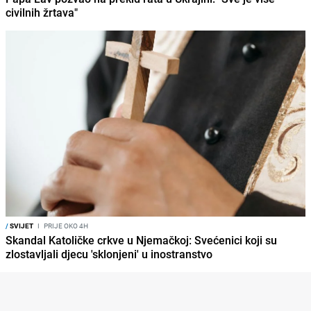
civilnih žrtava"
/
SVIJET
I
PRIJE OKO 4H
Skandal Katoličke crkve u Njemačkoj: Svećenici koji su
zlostavljali djecu 'sklonjeni' u inostranstvo