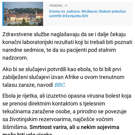
TRENDING
Drama na Jadranu: Muškarac štakom pokušao
usmrtiti državljanku BiH
Zdravstvene službe naglašavaju da se i dalje čekaju
konačni laboratorijski rezultati koji bi trebali biti poznati
naredne sedmice, te da su pacijenti pod stalnim
nadzorom.
Ako bi se slučajevi potvrdili kao ebola, to bi bili prvi
zabilježeni slučajevi izvan Afrike u ovom trenutnom
talasu zaraze, navodi
BBC
.
Ebola je rijetka, ali izuzetno opasna virusna bolest koja
se prenosi direktnim kontaktom s tjelesnim
tekućinama zaražene osobe, a prirodno se povezuje
sa životinjskim rezervoarima, najčešće voćnim
šišmišima.
Smrtnost varira, ali u nekim sojevima
može biti vrlo visoka.