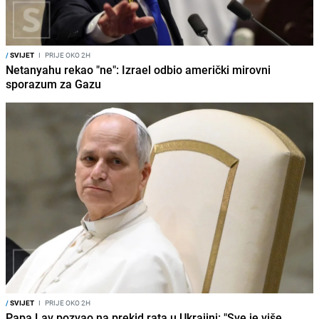
/
SVIJET
I
PRIJE OKO 2H
Netanyahu rekao "ne": Izrael odbio američki mirovni
sporazum za Gazu
/
SVIJET
I
PRIJE OKO 2H
Papa Lav pozvao na prekid rata u Ukrajini: "Sve je više