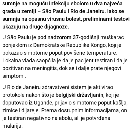
sumnje na moguću infekciju ebolom u dva najveća
grada u zemlji – São Paulu i Rio de Janeiru. Iako se
sumnja na opasnu virusnu bolest, preliminarni testovi
ukazuju na druge dijagnoze.
U São Paulu je
pod nadzorom 37-godišnj
i muškarac
porijeklom iz Demokratske Republike Kongo, koji je
pokazao simptome poput povišene temperature.
Lokalna vlada saopćila je da je pacijent testiran i da je
pozitivan na meningitis, dok se i dalje prate njegovi
simptomi.
U Rio de Janeiru zdravstveni sistem je aktivirao
protokole nakon što je
belgijski državljanin
, koji je
doputovao iz Ugande, prijavio simptome poput kašlja,
zimice i dijareje. Prema dostupnim informacijama, on
je testiran negativno na ebolu, ali je potvrđena
malarija.