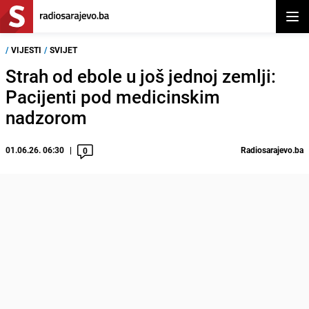
Otvor
/
VIJESTI
/
SVIJET
Strah od ebole u još jednoj zemlji:
Pacijenti pod medicinskim
nadzorom
01.06.26. 06:30
Radiosarajevo.ba
0