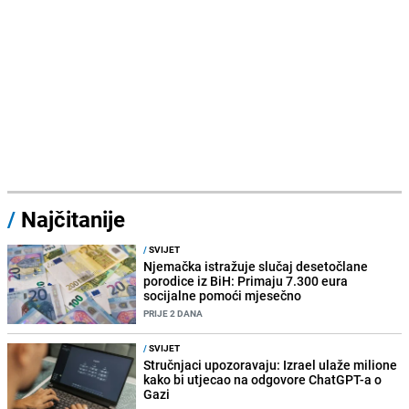
/
Najčitanije
/
SVIJET
Njemačka istražuje slučaj desetočlane
porodice iz BiH: Primaju 7.300 eura
socijalne pomoći mjesečno
PRIJE 2 DANA
/
SVIJET
Stručnjaci upozoravaju: Izrael ulaže milione
kako bi utjecao na odgovore ChatGPT-a o
Gazi