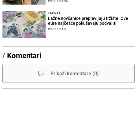
PRIJE 2 DANA
/
SVIJET
Lažne novčanice preplavljuju tržište: Ove
eure najčešće pokušavaju podvaliti
PRIJE 1 DAN
/
Komentari
Prikaži komentare
(
0
)