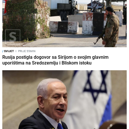
/
SVIJET
I
PRIJE 55MIN
Rusija postigla dogovor sa Sirijom o svojim glavnim
uporištima na Sredozemlju i Bliskom istoku