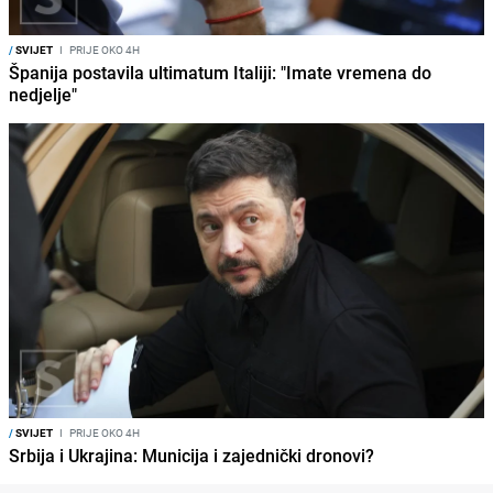
/
SVIJET
I
PRIJE OKO 4H
Španija postavila ultimatum Italiji: "Imate vremena do
nedjelje"
/
SVIJET
I
PRIJE OKO 4H
Srbija i Ukrajina: Municija i zajednički dronovi?