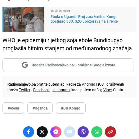
26.05.26. 09:05
Ebola u Ugandi: Broj zaraženih u Kongu
dostigao 900, SZO upozorava na širenje
WHO je epidemiju rijetkog soja ebole Bundibugyo
proglasila hitnim stanjem od međunarodnog značaja.
Dodajte Radiosarajevo.ba u omiljene Google izvore
Radiosarajevo.ba
pratite putem aplikacije za
Android
|
iOS
i društvenih
mreža
Twitter
|
Facebook
|
Instagram
, kao i putem našeg
Viber
Chata.
#ebola
#Uganda
#DR Kongo