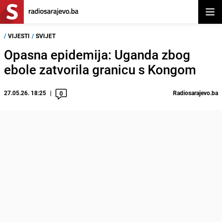
Otvor
/
VIJESTI
/
SVIJET
Opasna epidemija: Uganda zbog
ebole zatvorila granicu s Kongom
27.05.26. 18:25
Radiosarajevo.ba
0