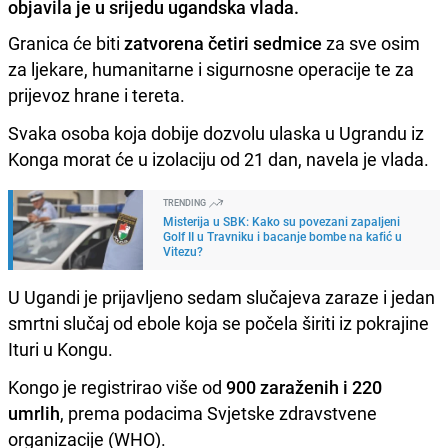
objavila je u srijedu ugandska vlada.
Granica će biti
zatvorena četiri sedmice
za sve osim
za ljekare, humanitarne i sigurnosne operacije te za
prijevoz hrane i tereta.
Svaka osoba koja dobije dozvolu ulaska u Ugrandu iz
Konga morat će u izolaciju od 21 dan, navela je vlada.
TRENDING
Misterija u SBK: Kako su povezani zapaljeni
Golf II u Travniku i bacanje bombe na kafić u
Vitezu?
U Ugandi je prijavljeno sedam slučajeva zaraze i jedan
smrtni slučaj od ebole koja se počela širiti iz pokrajine
Ituri u Kongu.
Kongo je registrirao više od
900 zaraženih i 220
umrlih
, prema podacima Svjetske zdravstvene
organizacije (WHO).