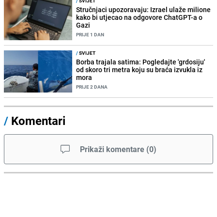
/
SVIJET
Stručnjaci upozoravaju: Izrael ulaže milione
kako bi utjecao na odgovore ChatGPT-a o
Gazi
PRIJE 1 DAN
/
SVIJET
Borba trajala satima: Pogledajte 'grdosiju'
od skoro tri metra koju su braća izvukla iz
mora
PRIJE 2 DANA
/
Komentari
Prikaži komentare
(
0
)