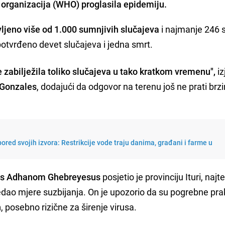
 organizacija (WHO) proglasila epidemiju.
vljeno više od 1.000 sumnjivih slučajeva
i najmanje 246 
potvrđeno devet slučajeva i jedna smrt.
 zabilježila toliko slučajeva u tako kratkom vremenu",
iz
 Gonzales
, dodajući da odgovor na terenu još ne prati brz
ored svojih izvora: Restrikcije vode traju danima, građani i farme u
s Adhanom Ghebreyesus
posjetio je provinciju Ituri, najt
dao mjere suzbijanja. On je upozorio da su pogrebne pra
h
, posebno rizične za širenje virusa.