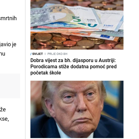
smrtnih
javio je
inu
/
SVIJET
I
PRIJE OKO 8H
Dobra vijest za bh. dijasporu u Austriji:
Porodicama stiže dodatna pomoć pred
početak škole
eže
kse,