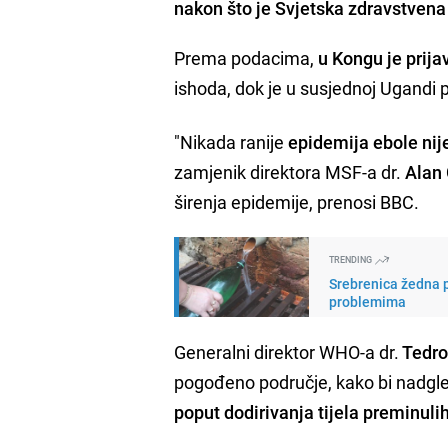
nakon što je Svjetska zdravstvena
Prema podacima,
u Kongu je prija
ishoda, dok je u susjednoj Ugandi 
"Nikada ranije
epidemija ebole nije
zamjenik direktora MSF-a dr.
Alan
širenja epidemije, prenosi BBC.
TRENDING
Srebrenica žedna p
problemima
Generalni direktor WHO-a dr.
Tedro
pogođeno područje, kako bi nadgle
poput dodirivanja tijela preminuli