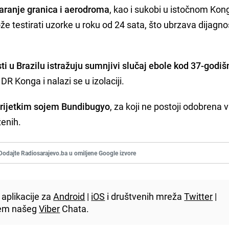
aranje granica i aerodroma
, kao i sukobi u istočnom Kon
že testirati uzorke u roku od 24 sata, što ubrzava dijagnos
ti u Brazilu istražuju sumnjivi slučaj ebole kod 37-godiš
DR Konga i nalazi se u izolaciji.
 rijetkim sojem Bundibugyo
, za koji ne postoji odobrena 
ženih.
Dodajte Radiosarajevo.ba u omiljene Google izvore
aplikacije za
Android
|
iOS
i društvenih mreža
Twitter
|
utem našeg
Viber
Chata.