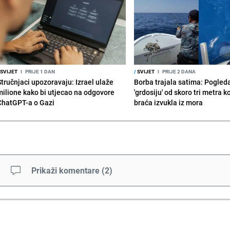
SVIJET
I
PRIJE 1 DAN
/
SVIJET
I
PRIJE 2 DANA
Stručnjaci upozoravaju: Izrael ulaže
Borba trajala satima: Pogled
milione kako bi utjecao na odgovore
'grdosiju' od skoro tri metra k
ChatGPT-a o Gazi
braća izvukla iz mora
Prikaži komentare
(
2
)