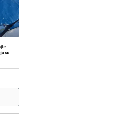
ajte
oju su