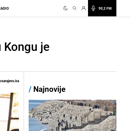
RADIO
90,2 FM
u Kongu je
osarajevo.ba
/
Najnovije