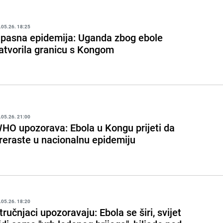
.05.26. 18:25
pasna epidemija: Uganda zbog ebole
atvorila granicu s Kongom
.05.26. 21:00
HO upozorava: Ebola u Kongu prijeti da
reraste u nacionalnu epidemiju
.05.26. 18:20
tručnjaci upozoravaju: Ebola se širi, svijet