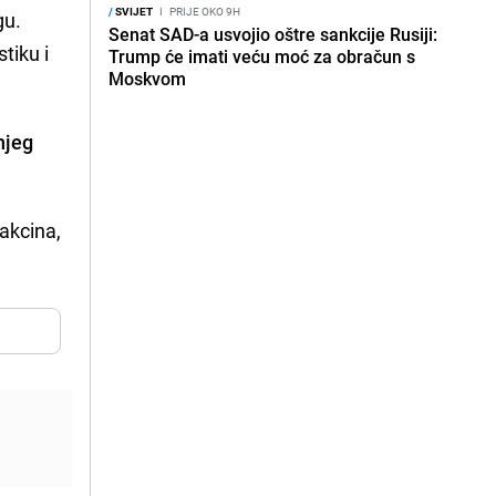
/
SVIJET
I
PRIJE OKO 9H
gu.
Senat SAD-a usvojio oštre sankcije Rusiji:
tiku i
Trump će imati veću moć za obračun s
Moskvom
njeg
vakcina,