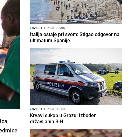
/
SVIJET
I
PRIJE 22MIN
Italija ostaje pri svom: Stigao odgovor na
ultimatum Španije
/
SVIJET
I
PRIJE OKO 8H
Krvavi sukob u Grazu: Izboden
ica,
državljanin BiH
 sedmice