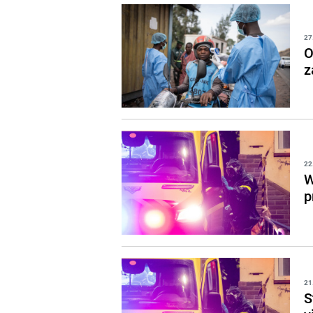
27
O
z
22
W
p
21
S