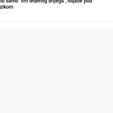
idi samo "vrh ledenog brijega", hiljade pod
izikom