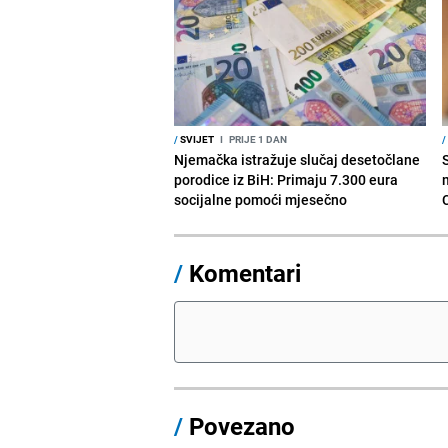
/
SVIJET
I
PRIJE 1 DAN
/
Njemačka istražuje slučaj desetočlane
porodice iz BiH: Primaju 7.300 eura
socijalne pomoći mjesečno
/
Komentari
/
Povezano