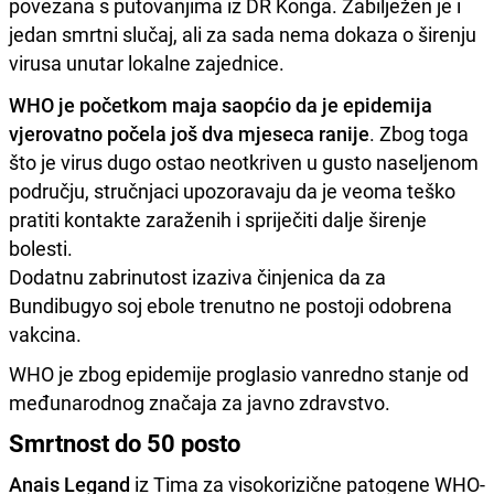
povezana s putovanjima iz DR Konga. Zabilježen je i
jedan smrtni slučaj, ali za sada nema dokaza o širenju
virusa unutar lokalne zajednice.
WHO je početkom maja saopćio da je epidemija
vjerovatno počela još dva mjeseca ranije
. Zbog toga
što je virus dugo ostao neotkriven u gusto naseljenom
području, stručnjaci upozoravaju da je veoma teško
pratiti kontakte zaraženih i spriječiti dalje širenje
bolesti.
Dodatnu zabrinutost izaziva činjenica da za
Bundibugyo soj ebole trenutno ne postoji odobrena
vakcina.
WHO je zbog epidemije proglasio vanredno stanje od
međunarodnog značaja za javno zdravstvo.
Smrtnost do 50 posto
Anais Legand
iz Tima za visokorizične patogene WHO-