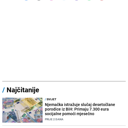
/
Najčitanije
/
SVIJET
Njemačka istražuje slučaj desetočlane
porodice iz BiH: Primaju 7.300 eura
socijalne pomoći mjesečno
PRIJE 2 DANA