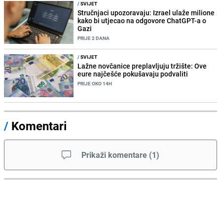
/
SVIJET
Stručnjaci upozoravaju: Izrael ulaže milione
kako bi utjecao na odgovore ChatGPT-a o
Gazi
PRIJE 2 DANA
/
SVIJET
Lažne novčanice preplavljuju tržište: Ove
eure najčešće pokušavaju podvaliti
PRIJE OKO 14H
/
Komentari
Prikaži komentare
(
1
)