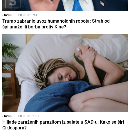
/
SVIJET
I
PRIJE OKO 9H
Trump zabranio uvoz humanoidnih robota: Strah od
špijunaže ili borba protiv Kine?
/
SVIJET
I
PRIJE OKO 10H
Hiljade zaraženih parazitom iz salate u SAD-u: Kako se širi
Ciklospora?