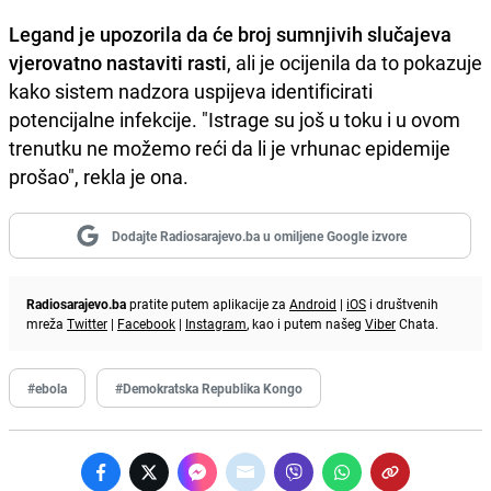
Legand je upozorila da će broj sumnjivih slučajeva
vjerovatno nastaviti rasti
, ali je ocijenila da to pokazuje
kako sistem nadzora uspijeva identificirati
potencijalne infekcije. "Istrage su još u toku i u ovom
trenutku ne možemo reći da li je vrhunac epidemije
prošao", rekla je ona.
Dodajte Radiosarajevo.ba u omiljene Google izvore
Radiosarajevo.ba
pratite putem aplikacije za
Android
|
iOS
i društvenih
mreža
Twitter
|
Facebook
|
Instagram
, kao i putem našeg
Viber
Chata.
#ebola
#Demokratska Republika Kongo