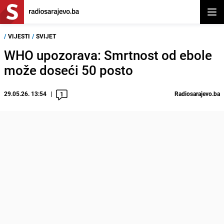
Otvor
/
VIJESTI
/
SVIJET
WHO upozorava: Smrtnost od ebole
može doseći 50 posto
29.05.26. 13:54
Radiosarajevo.ba
1