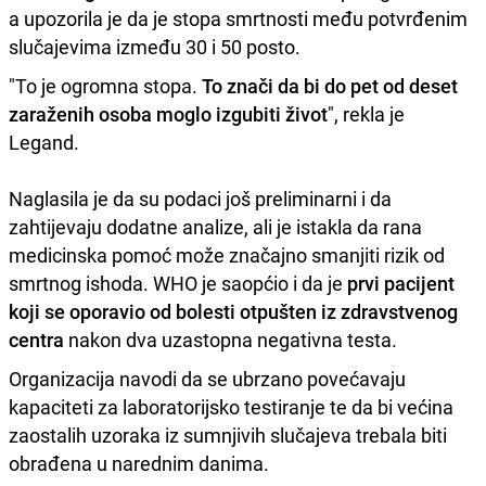
a upozorila je da je stopa smrtnosti među potvrđenim
slučajevima između 30 i 50 posto.
"To je ogromna stopa.
To znači da bi do pet od deset
zaraženih osoba moglo izgubiti život
", rekla je
Legand.
Naglasila je da su podaci još preliminarni i da
zahtijevaju dodatne analize, ali je istakla da rana
medicinska pomoć može značajno smanjiti rizik od
smrtnog ishoda. WHO je saopćio i da je
prvi pacijent
koji se oporavio od bolesti otpušten iz zdravstvenog
centra
nakon dva uzastopna negativna testa.
Organizacija navodi da se ubrzano povećavaju
kapaciteti za laboratorijsko testiranje te da bi većina
zaostalih uzoraka iz sumnjivih slučajeva trebala biti
obrađena u narednim danima.