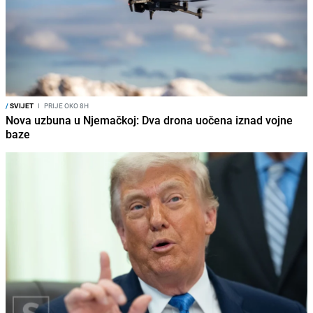
/
SVIJET
I
PRIJE OKO 8H
Nova uzbuna u Njemačkoj: Dva drona uočena iznad vojne
baze