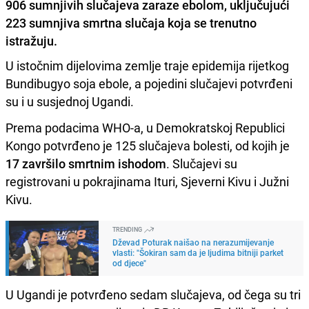
906 sumnjivih slučajeva zaraze ebolom, uključujući
223 sumnjiva smrtna slučaja koja se trenutno
istražuju.
U istočnim dijelovima zemlje traje epidemija rijetkog
Bundibugyo soja ebole, a pojedini slučajevi potvrđeni
su i u susjednoj Ugandi.
Prema podacima WHO-a, u Demokratskoj Republici
Kongo potvrđeno je 125 slučajeva bolesti, od kojih je
17 završilo smrtnim ishodom
. Slučajevi su
registrovani u pokrajinama Ituri, Sjeverni Kivu i Južni
Kivu.
TRENDING
Dževad Poturak naišao na nerazumijevanje
vlasti: "Šokiran sam da je ljudima bitniji parket
od djece"
U Ugandi je potvrđeno sedam slučajeva, od čega su tri