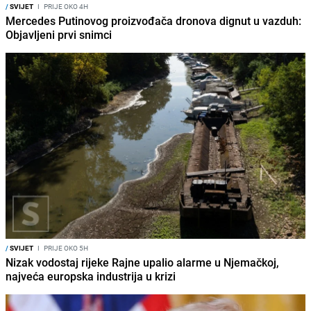
/
SVIJET
I
PRIJE OKO 4H
Mercedes Putinovog proizvođača dronova dignut u vazduh:
Objavljeni prvi snimci
/
SVIJET
I
PRIJE OKO 5H
Nizak vodostaj rijeke Rajne upalio alarme u Njemačkoj,
najveća europska industrija u krizi