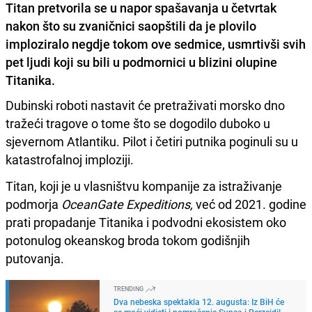
Titan pretvorila se u napor spašavanja u četvrtak
nakon što su zvaničnici saopštili da je plovilo
imploziralo negdje tokom ove sedmice, usmrtivši svih
pet ljudi koji su bili u podmornici u blizini olupine
Titanika.
Dubinski roboti nastavit će pretraživati morsko dno
tražeći tragove o tome što se dogodilo duboko u
sjevernom Atlantiku. Pilot i četiri putnika poginuli su u
katastrofalnoj imploziji.
Titan, koji je u vlasništvu kompanije za istraživanje
podmorja
OceanGate Expeditions,
već od 2021. godine
prati propadanje Titanika i podvodni ekosistem oko
potonulog okeanskog broda tokom godišnjih
putovanja.
TRENDING
Dva nebeska spektakla 12. augusta: Iz BiH će
se moći vidjeti i pomračenje Sunca i Perzeidi!