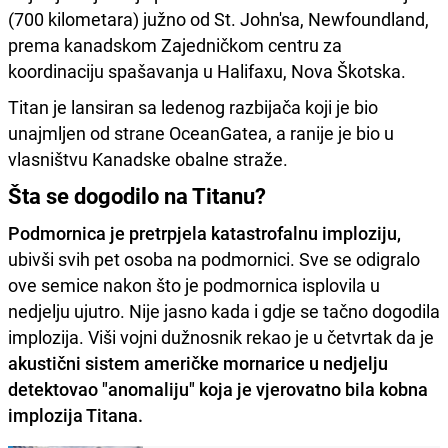
(700 kilometara) južno od St. John'sa, Newfoundland,
prema kanadskom Zajedničkom centru za
koordinaciju spašavanja u Halifaxu, Nova Škotska.
Titan je lansiran sa ledenog razbijača koji je bio
unajmljen od strane OceanGatea, a ranije je bio u
vlasništvu Kanadske obalne straže.
Šta se dogodilo na Titanu?
Podmornica je pretrpjela katastrofalnu imploziju,
ubivši svih pet osoba na podmornici. Sve se odigralo
ove semice nakon što je podmornica isplovila u
nedjelju ujutro. Nije jasno kada i gdje se tačno dogodila
implozija. Viši vojni dužnosnik rekao je u četvrtak da je
akustični sistem američke mornarice u nedjelju
detektovao "anomaliju" koja je vjerovatno bila kobna
implozija Titana.