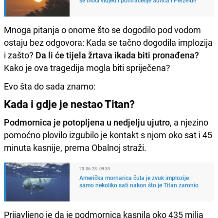
Mnoga pitanja o onome što se dogodilo pod vodom
ostaju bez odgovora: Kada se tačno dogodila implozija
i zašto?
Da li će tijela žrtava ikada biti pronađena?
Kako je ova tragedija mogla biti spriječena?
Evo šta do sada znamo:
Kada i gdje je nestao Titan?
Podmornica je potopljena u nedjelju ujutro
, a njezino
pomoćno plovilo izgubilo je kontakt s njom oko sat i 45
minuta kasnije, prema Obalnoj straži.
23.06.23. 09:34
Američka mornarica čula je zvuk implozije
samo nekoliko sati nakon što je Titan zaronio
Prijavljeno je da je podmornica kasnila oko 435 milja