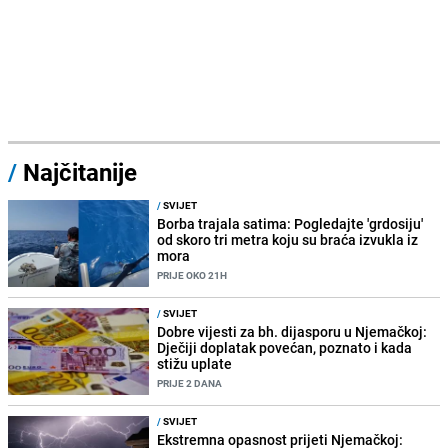
/
Najčitanije
/
SVIJET
Borba trajala satima: Pogledajte 'grdosiju'
od skoro tri metra koju su braća izvukla iz
mora
PRIJE OKO 21H
/
SVIJET
Dobre vijesti za bh. dijasporu u Njemačkoj:
Dječiji doplatak povećan, poznato i kada
stižu uplate
PRIJE 2 DANA
/
SVIJET
Ekstremna opasnost prijeti Njemačkoj: