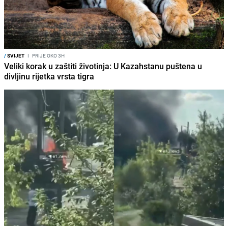
/
SVIJET
I
PRIJE OKO 3H
Veliki korak u zaštiti životinja: U Kazahstanu puštena u
divljinu rijetka vrsta tigra