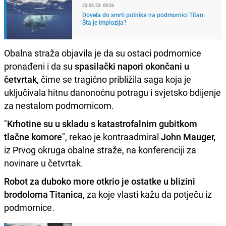
23.06.23. 08:36
Dovela do smrti putnika na podmornici Titan:
Šta je implozija?
Obalna straža objavila je da su ostaci podmornice
pronađeni i da su
spasilački napori okončani u
četvrtak
, čime se tragično približila saga koja je
uključivala hitnu danonoćnu potragu i svjetsko bdijenje
za nestalom podmornicom.
"
Krhotine su u skladu s katastrofalnim gubitkom
tlačne komore
", rekao je kontraadmiral
John Mauger,
iz Prvog okruga obalne straže, na konferenciji za
novinare u četvrtak.
Robot za duboko more otkrio je ostatke u blizini
brodoloma Titanica
, za koje vlasti kažu da potječu iz
podmornice.