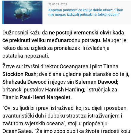
23.06.23. 07:28
Kapetan podmornice koji je dobio otkaz: "Titan
nije mogao izdržati pritisak na tolikoj dubini"
Dužnosnici kažu da
ne postoji vremenski okvir kada
će prekinuti veliku međunarodnu potragu.
Mauger je
rekao da su izgledi za pronalazak ili izvlačenje
ostataka nepoznati.
Žrtve su: izvršni direktor Oceangatea i pilot Titana
Stockton Rush;
dva člana ugledne pakistanske obitelji,
Shahzada Dawood
i njegov sin
Suleman Dawood;
britanski pustolov
Hamish Harding;
i stručnjak za
Titanic
Paul-Henri Nargeolet.
"Ovi su ljudi bili pravi istraživači koji su dijelili poseban
avanturistički duh i duboku strast za istraživanjem i
zaštitom svjetskih oceana", stoji u priopćenju
OceanGatea. "Žalimo zbog gubitka života i radosti koju