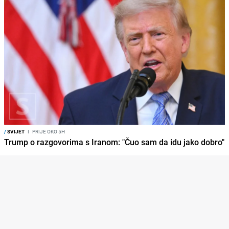
/
SVIJET
I
PRIJE OKO 5H
Trump o razgovorima s Iranom: "Čuo sam da idu jako dobro"