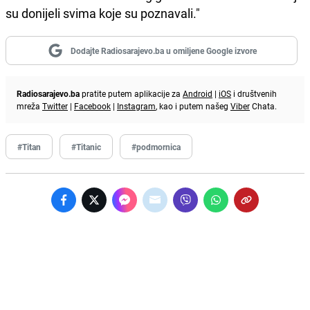
su donijeli svima koje su poznavali."
Dodajte Radiosarajevo.ba u omiljene Google izvore
Radiosarajevo.ba
pratite putem aplikacije za
Android
|
iOS
i društvenih
mreža
Twitter
|
Facebook
|
Instagram
, kao i putem našeg
Viber
Chata.
#Titan
#Titanic
#podmornica