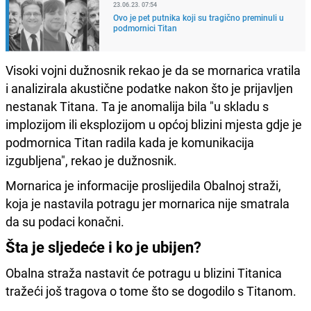
23.06.23. 07:54
Ovo je pet putnika koji su tragično preminuli u
podmornici Titan
Visoki vojni dužnosnik rekao je da se mornarica vratila
i analizirala akustične podatke nakon što je prijavljen
nestanak Titana. Ta je anomalija bila "u skladu s
implozijom ili eksplozijom u općoj blizini mjesta gdje je
podmornica Titan radila kada je komunikacija
izgubljena", rekao je dužnosnik.
Mornarica je informacije proslijedila Obalnoj straži,
koja je nastavila potragu jer mornarica nije smatrala
da su podaci konačni.
Šta je sljedeće i ko je ubijen?
Obalna straža nastavit će potragu u blizini Titanica
tražeći još tragova o tome što se dogodilo s Titanom.