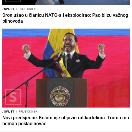
/
SVIJET
I
PRIJE OKO 1H
Dron ušao u članicu NATO-a i eksplodirao: Pao blizu važnog
plinovoda
/
SVIJET
I
PRIJE OKO 8H
Novi predsjednik Kolumbije objavio rat kartelima: Trump mu
odmah poslao novac