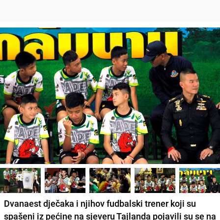
Dvanaest dječaka i njihov fudbalski trener koji su
spašeni iz pećine na sjeveru Tajlanda pojavili su se na