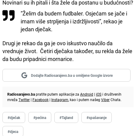
Novinari su ih pitali i šta žele da postanu u budućnosti?
”Želim da budem fudbaler. Osjećam se jače i
imam više strpljenja i izdržljivosti”, rekao je
jedan dječak.
Drugi je rekao da ga je ovo iskustvo naučilo da
vrednuje život. Četiri dječaka također, su rekla da žele
da budu pripadnici mornarice.
Dodajte Radiosarajevo.ba u omiljene Google izvore
Radiosarajevo.ba
pratite putem aplikacije za
Android
|
iOS
i društvenih
mreža
Twitter
|
Facebook
|
Instagram
, kao i putem našeg
Viber
Chata.
#dječak
#pećina
#Tajland
#spašavanje
#djeca