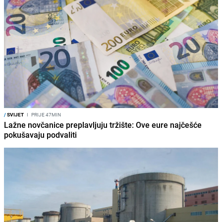
/
SVIJET
I
PRIJE 47MIN
Lažne novčanice preplavljuju tržište: Ove eure najčešće
pokušavaju podvaliti