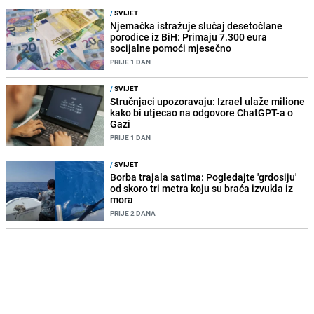
/
SVIJET
Njemačka istražuje slučaj desetočlane
porodice iz BiH: Primaju 7.300 eura
socijalne pomoći mjesečno
PRIJE 1 DAN
/
SVIJET
Stručnjaci upozoravaju: Izrael ulaže milione
kako bi utjecao na odgovore ChatGPT-a o
Gazi
PRIJE 1 DAN
/
SVIJET
Borba trajala satima: Pogledajte 'grdosiju'
od skoro tri metra koju su braća izvukla iz
mora
PRIJE 2 DANA