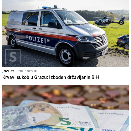
/
SVIJET
I
PRIJE OKO 5H
Krvavi sukob u Grazu: Izboden državljanin BiH