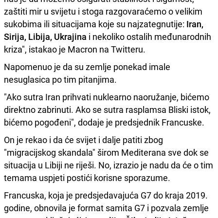
zaštiti mir u svijetu i stoga razgovaraćemo o velikim
sukobima ili situacijama koje su najzategnutije:
Iran,
Sirija, Libija, Ukrajina
i nekoliko ostalih međunarodnih
kriza", istakao je Macron na Twitteru.
Napomenuo je da su zemlje ponekad imale
nesuglasica po tim pitanjima.
"Ako sutra Iran prihvati nuklearno naoružanje, bićemo
direktno zabrinuti. Ako se sutra rasplamsa Bliski istok,
bićemo pogođeni", dodaje je predsjednik Francuske.
On je rekao i da će svijet i dalje patiti zbog
"migracijskog skandala" širom Mediterana sve dok se
situacija u Libiji ne riješi. No, izrazio je nadu da će o tim
temama uspjeti postići korisne sporazume.
Francuska, koja je predsjedavajuća G7 do kraja 2019.
godine, obnovila je format samita G7 i pozvala zemlje