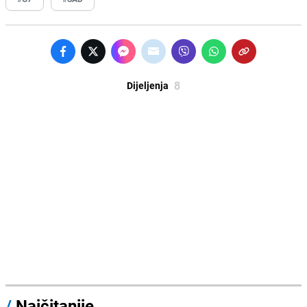
8
Dijeljenja
/
Najčitanije