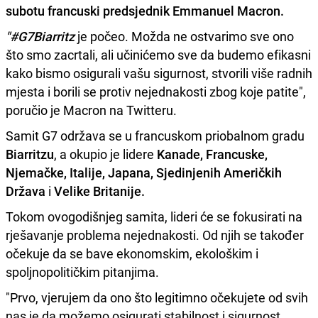
subotu francuski predsjednik
Emmanuel Macron.
"#G7Biarritz
je počeo. Možda ne ostvarimo sve ono
što smo zacrtali, ali učinićemo sve da budemo efikasni
kako bismo osigurali vašu sigurnost, stvorili više radnih
mjesta i borili se protiv nejednakosti zbog koje patite",
poručio je Macron na Twitteru.
Samit G7 održava se u francuskom priobalnom gradu
Biarritzu
, a okupio je lidere
Kanade, Francuske,
Njemačke, Italije, Japana, Sjedinjenih Američkih
Država
i
Velike Britanije.
Tokom ovogodišnjeg samita, lideri će se fokusirati na
rješavanje problema nejednakosti. Od njih se također
očekuje da se bave ekonomskim, ekološkim i
spoljnopolitičkim pitanjima.
"Prvo, vjerujem da ono što legitimno očekujete od svih
nas je da možemo osigurati stabilnost i sigurnost,