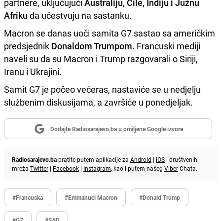
partnere, uključujući
Australiju, Čile, Indiju i Južnu
Afriku
da učestvuju na sastanku.
Macron se danas uoči samita G7 sastao sa američkim
predsjednik
Donaldom Trumpom.
Francuski mediji
naveli su da su Macron i Trump razgovarali o Siriji,
Iranu i Ukrajini.
Samit G7 je počeo večeras, nastaviće se u nedjelju
službenim diskusijama, a završiće u ponedjeljak.
Dodajte Radiosarajevo.ba u omiljene Google izvore
Radiosarajevo.ba
pratite putem aplikacije za
Android
|
iOS
i društvenih
mreža
Twitter
|
Facebook
|
Instagram
, kao i putem našeg
Viber
Chata.
#Francuska
#Emmanuel Macron
#Donald Trump
#G7
#SAD