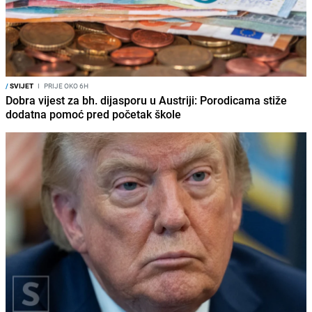
/
SVIJET
I
PRIJE OKO 6H
Dobra vijest za bh. dijasporu u Austriji: Porodicama stiže
dodatna pomoć pred početak škole