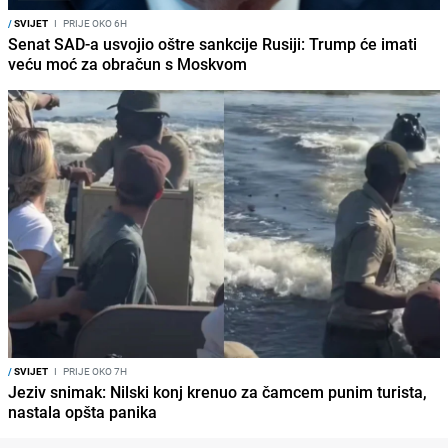
/
SVIJET
I
PRIJE OKO 6H
Senat SAD-a usvojio oštre sankcije Rusiji: Trump će imati
veću moć za obračun s Moskvom
/
SVIJET
I
PRIJE OKO 7H
Jeziv snimak: Nilski konj krenuo za čamcem punim turista,
nastala opšta panika