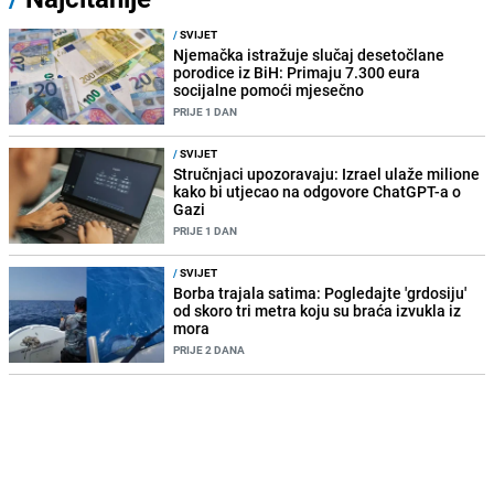
/
SVIJET
Njemačka istražuje slučaj desetočlane
porodice iz BiH: Primaju 7.300 eura
socijalne pomoći mjesečno
PRIJE 1 DAN
/
SVIJET
Stručnjaci upozoravaju: Izrael ulaže milione
kako bi utjecao na odgovore ChatGPT-a o
Gazi
PRIJE 1 DAN
/
SVIJET
Borba trajala satima: Pogledajte 'grdosiju'
od skoro tri metra koju su braća izvukla iz
mora
PRIJE 2 DANA