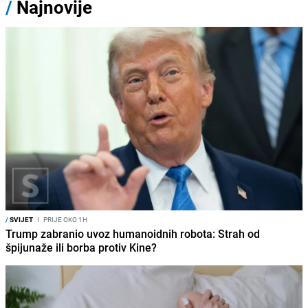
/
Najnovije
/
SVIJET
I
PRIJE OKO 1H
Trump zabranio uvoz humanoidnih robota: Strah od
špijunaže ili borba protiv Kine?