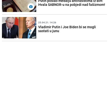
Putin poslao medalju antifašistima iz BiH:
Hvala SABNOR-u na pobjedi nad fašizmom!
25.04.21. 14:26
Vladimir Putin i Joe Biden bi se mogli
sastati u junu