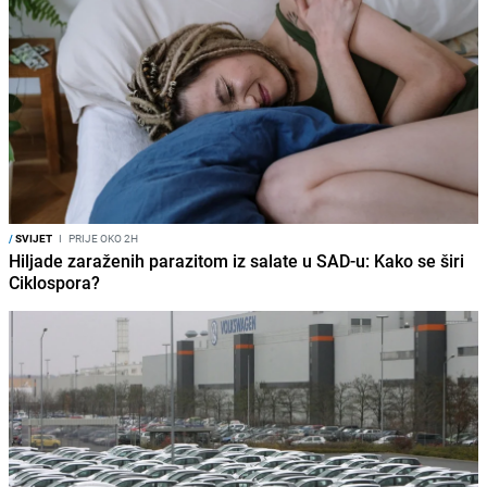
/
SVIJET
I
PRIJE OKO 2H
Hiljade zaraženih parazitom iz salate u SAD-u: Kako se širi
Ciklospora?