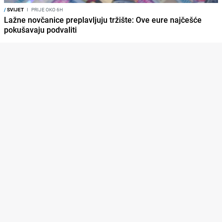
/
SVIJET
I
PRIJE OKO 6H
Lažne novčanice preplavljuju tržište: Ove eure najčešće
pokušavaju podvaliti