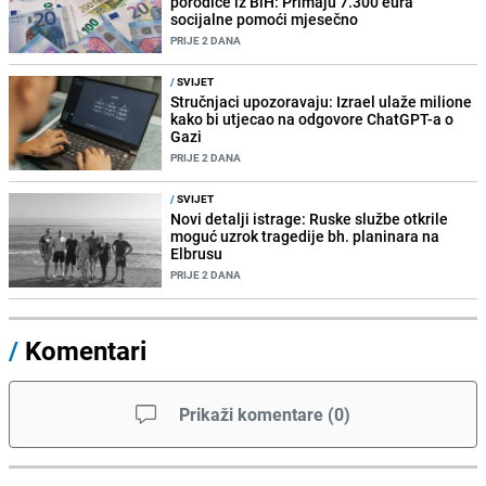
porodice iz BiH: Primaju 7.300 eura
socijalne pomoći mjesečno
PRIJE 2 DANA
/
SVIJET
Stručnjaci upozoravaju: Izrael ulaže milione
kako bi utjecao na odgovore ChatGPT-a o
Gazi
PRIJE 2 DANA
/
SVIJET
Novi detalji istrage: Ruske službe otkrile
moguć uzrok tragedije bh. planinara na
Elbrusu
PRIJE 2 DANA
/
Komentari
Prikaži komentare
(
0
)