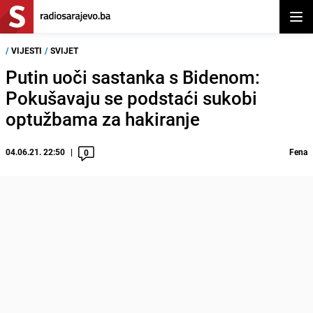
Otvor
/
VIJESTI
/
SVIJET
Putin uoči sastanka s Bidenom:
Pokušavaju se podstaći sukobi
optužbama za hakiranje
04.06.21. 22:50
Fena
0