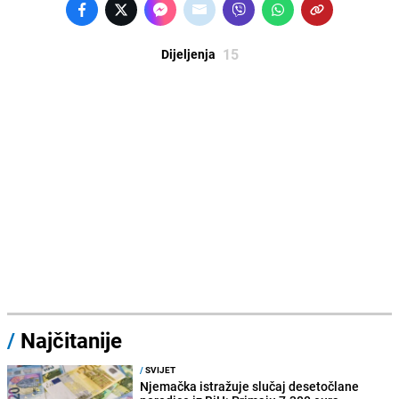
15
Dijeljenja
/
Najčitanije
/
SVIJET
Njemačka istražuje slučaj desetočlane