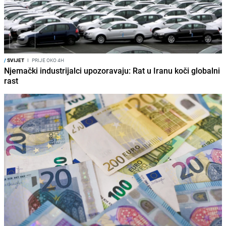
/
SVIJET
I
PRIJE OKO 4H
Njemački industrijalci upozoravaju: Rat u Iranu koči globalni
rast