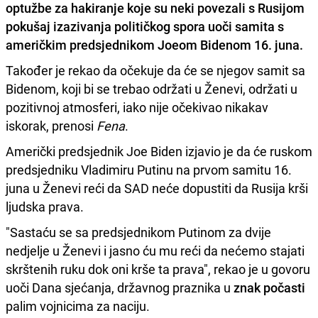
optužbe za hakiranje
koje su neki povezali s Rusijom
pokušaj izazivanja političkog spora uoči samita s
američkim predsjednikom
Joeom Bidenom
16. juna.
Također je rekao da očekuje da će se njegov samit sa
Bidenom, koji bi se trebao održati u Ženevi, održati u
pozitivnoj atmosferi, iako nije očekivao nikakav
iskorak, prenosi
Fena
.
Američki predsjednik Joe Biden izjavio je da će ruskom
predsjedniku Vladimiru Putinu na prvom samitu 16.
juna u Ženevi reći da SAD neće dopustiti da Rusija krši
ljudska prava.
"Sastaću se sa predsjednikom Putinom za dvije
nedjelje u Ženevi i jasno ću mu reći da nećemo stajati
skrštenih ruku dok oni krše ta prava", rekao je u govoru
uoči Dana sjećanja, državnog praznika u
znak počasti
palim vojnicima za naciju.