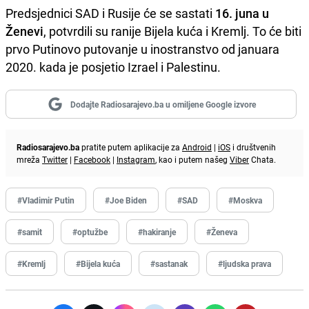
Predsjednici SAD i Rusije će se sastati
16. juna u
Ženevi
, potvrdili su ranije Bijela kuća i Kremlj. To će biti
prvo Putinovo putovanje u inostranstvo od januara
2020. kada je posjetio Izrael i Palestinu.
Dodajte Radiosarajevo.ba u omiljene Google izvore
Radiosarajevo.ba
pratite putem aplikacije za
Android
|
iOS
i društvenih
mreža
Twitter
|
Facebook
|
Instagram
, kao i putem našeg
Viber
Chata.
#Vladimir Putin
#Joe Biden
#SAD
#Moskva
#samit
#optužbe
#hakiranje
#Ženeva
#Kremlj
#Bijela kuća
#sastanak
#ljudska prava