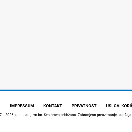
G
IMPRESSUM
KONTAKT
PRIVATNOST
USLOVI KOR
7. - 2026.
radiosarajevo.ba
. Sva prava pridržana. Zabranjeno preuzimanje sadržaja