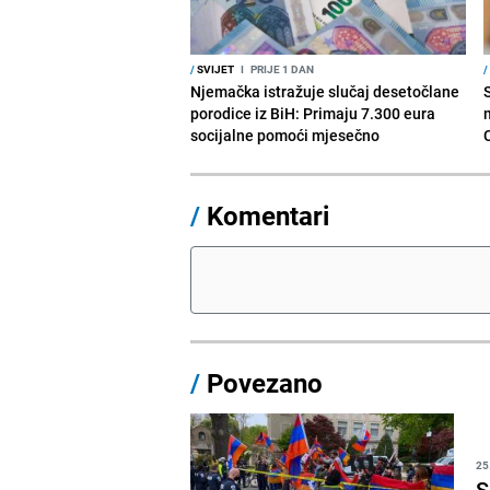
/
SVIJET
I
PRIJE 1 DAN
/
Njemačka istražuje slučaj desetočlane
porodice iz BiH: Primaju 7.300 eura
socijalne pomoći mjesečno
/
Komentari
/
Povezano
25
S