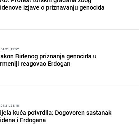
idenove izjave o priznavanju genocida
.04.21. 19:52
akon Bidenog priznanja genocida u
rmeniji reagovao Erdogan
.04.21. 21:18
ijela kuća potvrdila: Dogovoren sastanak
idena i Erdogana