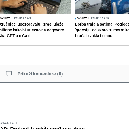
SVIJET
I
PRIJE 1 DAN
/
SVIJET
I
PRIJE 2 DANA
Stručnjaci upozoravaju: Izrael ulaže
Borba trajala satima: Pogled
milione kako bi utjecao na odgovore
'grdosiju' od skoro tri metra k
ChatGPT-a o Gazi
braća izvukla iz mora
Prikaži komentare
(
0
)
.04.21. 10:11
AD: Protest turskih građana zbog