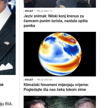
/
SVIJET
I
PRIJE OKO 1H
Jeziv snimak: Nilski konj krenuo za
čamcem punim turista, nastala opšta
panika
/
SVIJET
I
PRIJE OKO 4H
oe
Klimatski fenomeni mijenjaju vrijeme:
Pogledajte šta nas čeka tokom zime
ju RIA.