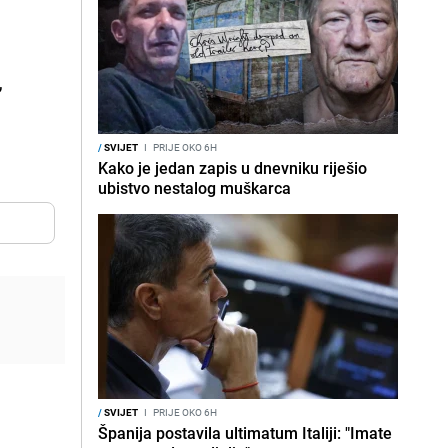
,
/
SVIJET
I
PRIJE OKO 6H
Kako je jedan zapis u dnevniku riješio
ubistvo nestalog muškarca
/
SVIJET
I
PRIJE OKO 6H
Španija postavila ultimatum Italiji: "Imate