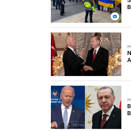
B
24
N
A
23
B
B