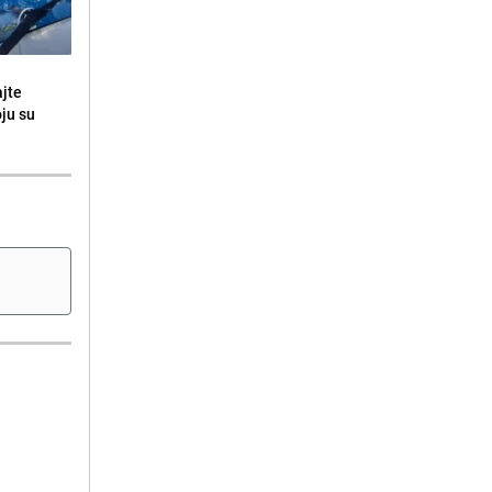
ajte
oju su