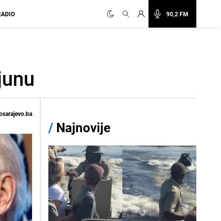
RADIO
90,2 FM
 junu
osarajevo.ba
/
Najnovije