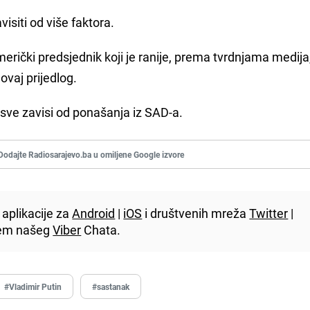
siti od više faktora.
merički predsjednik koji je ranije, prema tvrdnjama medija
ovaj prijedlog.
 sve zavisi od ponašanja iz SAD-a.
Dodajte Radiosarajevo.ba u omiljene Google izvore
aplikacije za
Android
|
iOS
i društvenih mreža
Twitter
|
utem našeg
Viber
Chata.
#Vladimir Putin
#sastanak