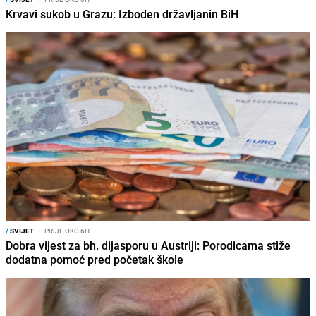
Krvavi sukob u Grazu: Izboden državljanin BiH
/
SVIJET
I
PRIJE OKO 6H
Dobra vijest za bh. dijasporu u Austriji: Porodicama stiže
dodatna pomoć pred početak škole