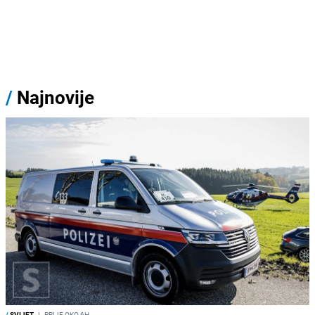
/
Najnovije
/
SVIJET
I
PRIJE OKO 6H