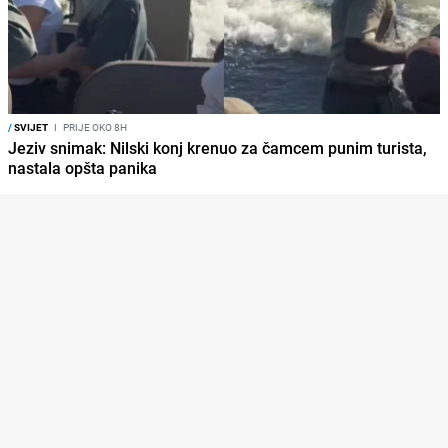
/
SVIJET
I
PRIJE OKO 8H
Jeziv snimak: Nilski konj krenuo za čamcem punim turista,
nastala opšta panika