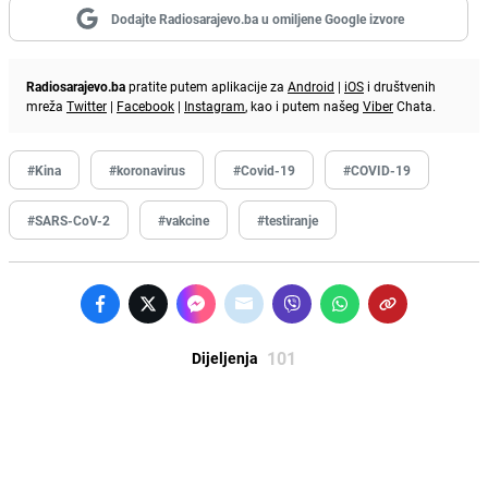
Dodajte Radiosarajevo.ba u omiljene Google izvore
Radiosarajevo.ba
pratite putem aplikacije za
Android
|
iOS
i društvenih
mreža
Twitter
|
Facebook
|
Instagram
, kao i putem našeg
Viber
Chata.
#Kina
#koronavirus
#Covid-19
#COVID-19
#SARS-CoV-2
#vakcine
#testiranje
101
Dijeljenja