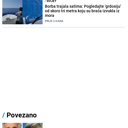
/
SVIJET
Borba trajala satima: Pogledajte 'grdosiju'
od skoro tri metra koju su braća izvukla iz
mora
PRIJE 2 DANA
/
Povezano