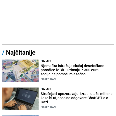
/
Najčitanije
/
SVIJET
Njemačka istražuje slučaj desetočlane
porodice iz BiH: Primaju 7.300 eura
socijalne pomoći mjesečno
PRIJE 1 DAN
/
SVIJET
Stručnjaci upozoravaju: Izrael ulaže milione
kako bi utjecao na odgovore ChatGPT-a o
Gazi
PRIJE 1 DAN