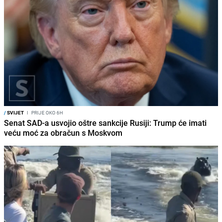
/
SVIJET
I
PRIJE OKO 6H
Senat SAD-a usvojio oštre sankcije Rusiji: Trump će imati
veću moć za obračun s Moskvom