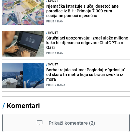
/
SVIJET
Njemačka istražuje slučaj desetočlane
porodice iz BiH: Primaju 7.300 eura
socijalne pomoći mjesečno
PRIJE 1 DAN
/
SVIJET
Stručnjaci upozoravaju: Izrael ulaže milione
kako bi utjecao na odgovore ChatGPT-a o
Gazi
PRIJE 1 DAN
/
SVIJET
Borba trajala satima: Pogledajte 'grdosiju'
od skoro tri metra koju su braća izvukla iz
mora
PRIJE 2 DANA
/
Komentari
Prikaži komentare
(
2
)