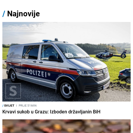
/
Najnovije
/
SVIJET
I
PRIJE 51MIN
Krvavi sukob u Grazu: Izboden državljanin BiH