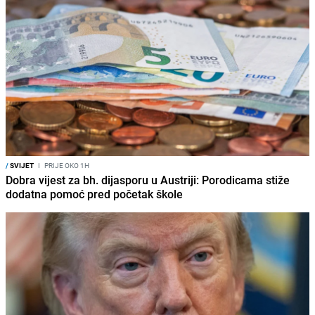
/
SVIJET
I
PRIJE OKO 1H
Dobra vijest za bh. dijasporu u Austriji: Porodicama stiže
dodatna pomoć pred početak škole