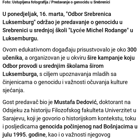
Foto: Ustupljena fotografija / Predavanje o genocidu u Srebrenici
U ponedjeljak, 16. marta, "Odbor Srebrenica
Luksemburg" održao je predavanje o genocidu u
Srebrenici u srednjoj školi "Lycée Michel Rodange" u
Luksemburgu.
Ovom edukativnom događaju prisustvovalo je oko
300
učenika
, a organizovan je u okviru
šire kampanje koju
Odbor provodi u srednjim školama širom
Luksemburga,
s ciljem upoznavanja mladih sa
činjenicama o genocidu i važnosti očuvanja kulture
sjećanja.
Gost predavač bio je
Mustafa Dedović,
doktorant na
Odsjeku za historiju Filozofskog fakulteta Univerzitet u
Sarajevu, koji je govorio o historijskom kontekstu, toku
i posljedicama
genocida počinjenog nad Bošnjacima u
julu 1995. godine
, kao i o važnosti njegovog