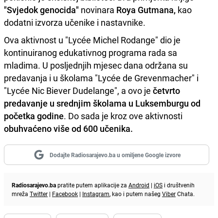
"Svjedok genocida"
novinara
Roya Gutmana,
kao
dodatni izvorza učenike i nastavnike.
Ova aktivnost u "Lycée Michel Rodange" dio je
kontinuiranog edukativnog programa rada sa
mladima. U posljednjih mjesec dana održana su
predavanja i u školama "Lycée de Grevenmacher" i
"Lycée Nic Biever Dudelange", a ovo je
četvrto
predavanje u srednjim školama u Luksemburgu od
početka godine
. Do sada je kroz ove aktivnosti
obuhvaćeno više od 600 učenika.
Dodajte Radiosarajevo.ba u omiljene Google izvore
Radiosarajevo.ba
pratite putem aplikacije za
Android
|
iOS
i društvenih
mreža
Twitter
|
Facebook
|
Instagram
, kao i putem našeg
Viber
Chata.