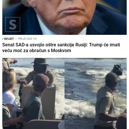
/
SVIJET
I
PRIJE OKO 1H
Senat SAD-a usvojio oštre sankcije Rusiji: Trump će imati
veću moć za obračun s Moskvom