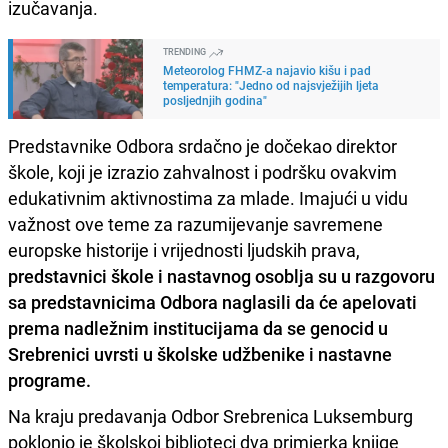
izučavanja.
TRENDING
Meteorolog FHMZ-a najavio kišu i pad
temperatura: "Jedno od najsvježijih ljeta
posljednjih godina"
Predstavnike Odbora srdačno je dočekao direktor
škole, koji je izrazio zahvalnost i podršku ovakvim
edukativnim aktivnostima za mlade. Imajući u vidu
važnost ove teme za razumijevanje savremene
europske historije i vrijednosti ljudskih prava,
predstavnici škole i nastavnog osoblja su u razgovoru
sa predstavnicima Odbora naglasili da će apelovati
prema nadležnim institucijama da se genocid u
Srebrenici uvrsti u školske udžbenike i nastavne
programe.
Na kraju predavanja Odbor Srebrenica Luksemburg
poklonio je školskoj biblioteci dva primjerka knjige