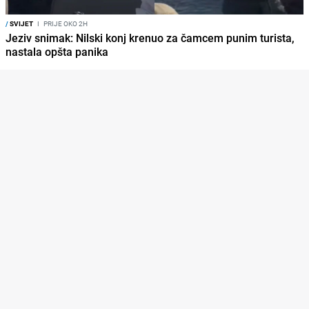
/
SVIJET
I
PRIJE OKO 2H
Jeziv snimak: Nilski konj krenuo za čamcem punim turista,
nastala opšta panika