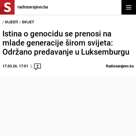
Otvor
/
VIJESTI
/
SVIJET
Istina o genocidu se prenosi na
mlade generacije širom svijeta:
Održano predavanje u Luksemburgu
17.03.26. 17:01
Radiosarajevo.ba
2