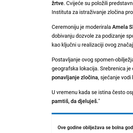
žrtve
. Cvijeće su položili predst
Instituta za istraživanje zločina pr
Ceremoniju je moderirala
Amela S
dobivanju dozvole za podizanje sp
kao ključni u realizaciji ovog znača
Postavljanje ovog spomen-obilježj
geografska lokacija. Srebrenica je
ponavljanje zločina
, sjećanje vodi 
U vremenu kada se istina često os
pamtiš, da djeluješ.
"
Ove godine obilježava se bolna godi