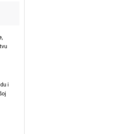
e
,
rtvu
du i
šoj