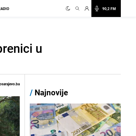
RADIO
90,2 FM
renici u
osarajevo.ba
/
Najnovije