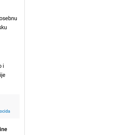
 posebnu
sku
o i
ije
nocida
ine