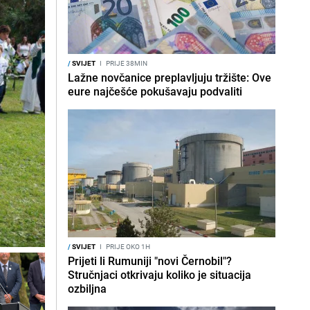
/
SVIJET
I
PRIJE 38MIN
Lažne novčanice preplavljuju tržište: Ove
eure najčešće pokušavaju podvaliti
/
SVIJET
I
PRIJE OKO 1H
Prijeti li Rumuniji "novi Černobil"?
Stručnjaci otkrivaju koliko je situacija
ozbiljna