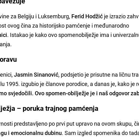
obavezuje
ne za Belgiju i Luksemburg,
Ferid Hodžić
je izrazio zah
nost ovog čina za historijsko pamćenje i međunarodno
ici
. Istakao je kako ovo spomenobilježje ima i univerzal
anja.
boravu
enici,
Jasmin Sinanović
, podsjetio je prisutne na ličnu tra
u 1995. izgubio je članove porodice, a danas je, kako je r
mo svjedočili. Ovo spomen-obilježje je i naš odgovor za
lježja – poruka trajnog pamćenja
vnosti predstavljeno po prvi put upravo na ovom skupu, č
agu i emocionalnu dubinu
. Sam izgled spomenika do tada