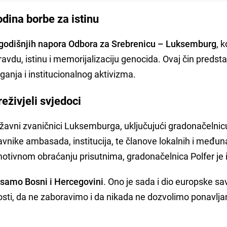
dina borbe za istinu
ogodišnjih napora Odbora za Srebrenicu – Luksemburg
, k
avdu, istinu i memorijalizaciju genocida. Ovaj čin predsta
anja i institucionalnog aktivizma.
reživjeli svjedoci
ržavni zvaničnici Luksemburga, uključujući gradonačelnic
avnike ambasada, institucija, te članove lokalnih i među
motivnom obraćanju prisutnima, gradonačelnica Polfer je i
 samo Bosni i Hercegovini
. Ono je sada i dio europske sav
osti, da ne zaboravimo i da nikada ne dozvolimo ponavlja