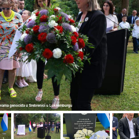
žrtvama genocida u Srebrenici u Luksemburgu