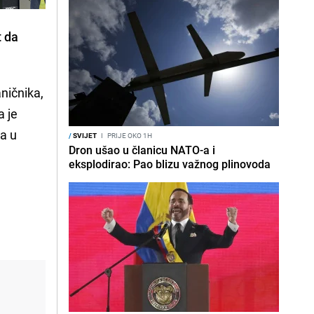
t da
aničnika,
a je
a u
/
SVIJET
I
PRIJE OKO 1H
Dron ušao u članicu NATO-a i
eksplodirao: Pao blizu važnog plinovoda