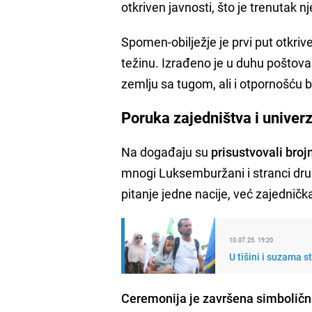
otkriven javnosti, što je trenutak 
Spomen-obilježje je prvi put otkri
težinu. Izrađeno je u duhu poštova
zemlju sa tugom, ali i otpornošću
Poruka zajedništva i univerz
Na događaju su
prisustvovali broj
mnogi Luksemburžani i stranci drug
pitanje jedne nacije, već zajedničk
10.07.25. 19:20
U tišini i suzama 
Ceremonija je završena simboličn