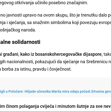
njegovog otkrivanja učinilo posebno značajnim.
veno javnosti upravo na ovom skupu, što je trenutku dalo
nja i sjećanja, sa snažnim simbolima koji povezuju evrop
 bošnjačkog naroda.
alne solidarnosti
ni građani
,
kako iz bosanskohercegovačke dijaspore
, tak
ih nacionalnosti, pokazujući da sjećanje na Srebrenicu n
a borba za istinu, pravdu i čovječnost.
stigli u Potočare: Hiljade učesnika Marša mira odaju počast žrtvama ge
im činom polaganja cvijeća i minutom šutnje za sve nev