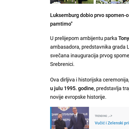
Luksemburg dobio prvo spomen-obi
pamtimo"
U prelijepom ambijentu parka
Tony
ambasadora, predstavnika grada Lu
svečana inauguracija prvog spom
Srebrenici.
Ova dirljiva i historijska ceremoni
u julu 1995. godine
, predstavlja tr
novije evropske historije.
TRENDING
Vučić i Zelenski pr