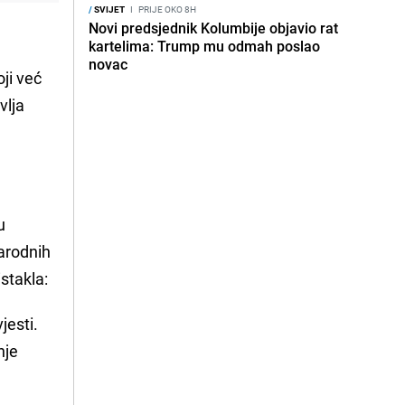
/
SVIJET
I
PRIJE OKO 8H
Novi predsjednik Kolumbije objavio rat
kartelima: Trump mu odmah poslao
novac
oji već
vlja
u
narodnih
stakla:
jesti.
nje