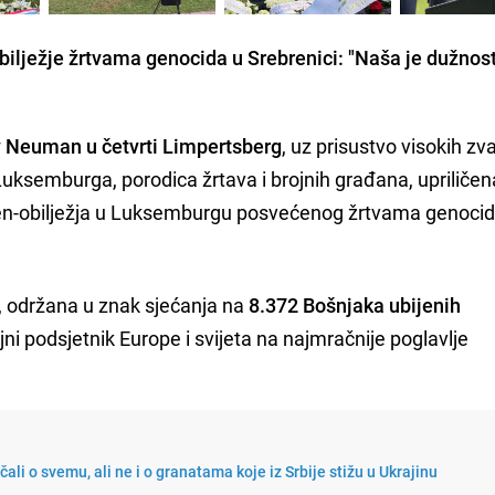
lježje žrtvama genocida u Srebrenici: "Naša je dužnos
 Neuman u četvrti Limpertsberg
, uz prisustvo visokih zv
ksemburga, porodica žrtava i brojnih građana, upriličen
en-obilježja u Luksemburgu posvećenog žrtvama genocid
ja, održana u znak sjećanja na
8.372 Bošnjaka ubijenih
ajni podsjetnik Europe i svijeta na najmračnije poglavlje
ičali o svemu, ali ne i o granatama koje iz Srbije stižu u Ukrajinu