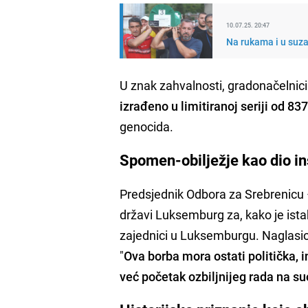
10.07.25. 20:47
Na rukama i u suz
U znak zahvalnosti, gradonačelnic
izrađeno u
limitiranoj seriji od 83
genocida.
Spomen-obilježje kao dio ins
Predsjednik Odbora za Srebrenic
državi Luksemburg za, kako je istak
zajednici u Luksemburgu. Naglasio 
"
Ova borba mora ostati politička, 
već početak ozbiljnijeg rada na s