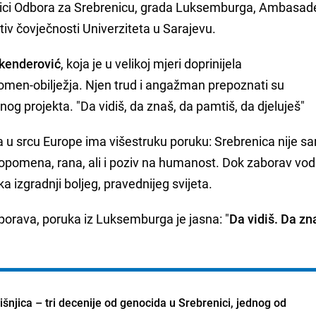
avnici Odbora za Srebrenicu, grada Luksemburga, Ambasade
otiv čovječnosti Univerziteta u Sarajevu.
kenderović
, koja je u velikoj mjeri doprinijela
omen-obilježja. Njen trud i angažman prepoznati su
jnog projekta. "Da vidiš, da znaš, da pamtiš, da djeluješ"
a u srcu Europe ima višestruku poruku: Srebrenica nije s
 opomena, rana, ali i poziv na humanost. Dok zaborav vod
ka izgradnji boljeg, pravednijeg svijeta.
porava, poruka iz Luksemburga je jasna: "
Da vidiš. Da zn
šnjica – tri decenije od genocida u Srebrenici, jednog od