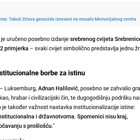
ama: Tabuti žrtava genocida izneseni na musalu Memorijalnog centra
i je uručeno posebno izdanje
srebrenog cvijeta Srebrenic
72 primjerka
– svaki cvijet simbolično predstavlja jednu ž
titucionalne borbe za istinu
u – Luksemburg,
Adnan Halilović
, posebno se zahvalio gra
ao, hrabar i civilizacijski čin, te dugogodišnju podršku na
je također važnost nastavka institucionalizacije istine:
institucionalna i državnotvorna
.
Spomenici nisu kraj,
uočavanju s prošlošću
."