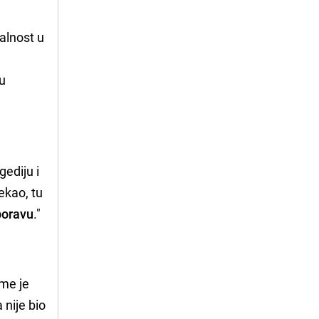
valnost u
nu
gediju i
ekao, tu
boravu
."
ime je
 nije bio