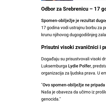
Odbor za Srebrenicu – 17 go
Spomen-obilježje je rezultat dug
17 godina vodi ustrajnu borbu za pr
krunu njihovog dugogodišnjeg zalag
Prisutni visoki zvaničnici i p
Događaju su prisustvovali visoki d
Luksemburga
Lydie Polfer
, predst
organizacija za ljudska prava. U e
"
Ovo spomen-obilježje ne pripada
Naša je obaveza da učimo iz prošl
genocida."