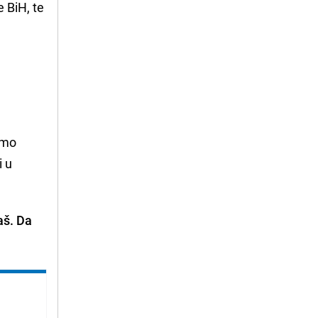
 BiH, te
amo
i u
aš. Da