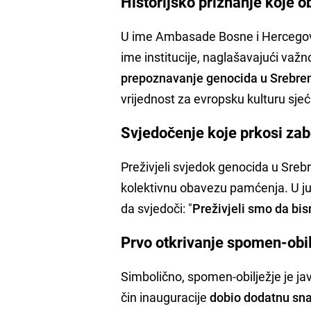
Historijsko priznanje koje 
U ime Ambasade Bosne i Hercegovi
ime institucije, naglašavajući važ
prepoznavanje genocida u Srebren
vrijednost za evropsku kulturu sjeć
Svjedočenje koje prkosi za
Preživjeli svjedok genocida u Srebr
kolektivnu obavezu pamćenja. U jul
da svjedoči: "
Preživjeli smo da bis
Prvo otkrivanje spomen-obi
Simbolično, spomen-obilježje je ja
čin inauguracije
dobio dodatnu sn