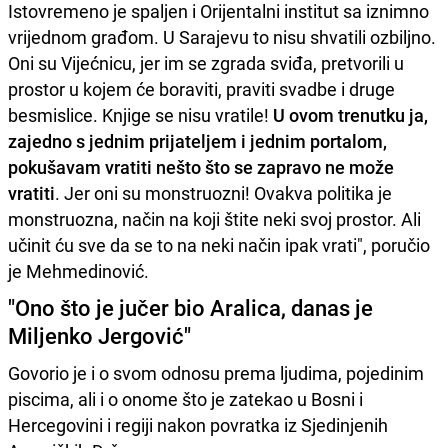
Istovremeno je spaljen i Orijentalni institut sa iznimno
vrijednom građom. U Sarajevu to nisu shvatili ozbiljno.
Oni su Vijećnicu, jer im se zgrada sviđa, pretvorili u
prostor u kojem će boraviti, praviti svadbe i druge
besmislice. Knjige se nisu vratile!
U ovom trenutku ja,
zajedno s jednim prijateljem i jednim portalom,
pokušavam vratiti nešto što se zapravo ne može
vratiti
. Jer oni su monstruozni! Ovakva politika je
monstruozna, način na koji štite neki svoj prostor. Ali
učinit ću sve da se to na neki način ipak vrati", poručio
je Mehmedinović.
"Ono što je jučer bio Aralica, danas je
Miljenko Jergović"
Govorio je i o svom odnosu prema ljudima, pojedinim
piscima, ali i o onome što je zatekao u Bosni i
Hercegovini i regiji nakon povratka iz Sjedinjenih