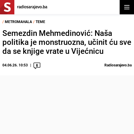
Otvor
/
METROMAHALA
/
TEME
Semezdin Mehmedinović: Naša
politika je monstruozna, učinit ću sve
da se knjige vrate u Vijećnicu
04.06.26. 10:53
Radiosarajevo.ba
8