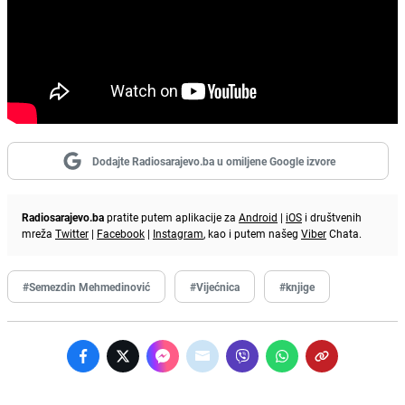
Dodajte Radiosarajevo.ba u omiljene Google izvore
Radiosarajevo.ba
pratite putem aplikacije za
Android
|
iOS
i društvenih
mreža
Twitter
|
Facebook
|
Instagram
, kao i putem našeg
Viber
Chata.
#Semezdin Mehmedinović
#Vijećnica
#knjige