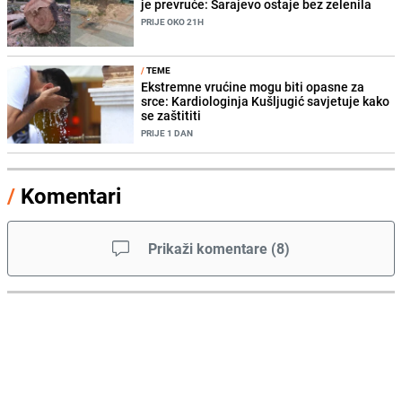
je prevruće: Sarajevo ostaje bez zelenila
PRIJE OKO 21H
/
TEME
Ekstremne vrućine mogu biti opasne za
srce: Kardiologinja Kušljugić savjetuje kako
se zaštititi
PRIJE 1 DAN
/
Komentari
Prikaži komentare
(
8
)