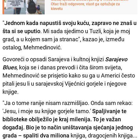
Otac traži odgovore, vlast ga optužuje za
klevetu
"
Jednom kada napustiš svoju kuću, zapravo ne znaš u
šta si se uputio
. Mi sada sjedimo u Tuzli, koja je moj
grad, a u kojem sam ja stranac", kazao je, između
ostalog, Mehmedinović.
Govoreći o opsadi Sarajeva i kultnoj knjizi
Sarajevo
Blues
, koja se i danas prevodi i čita širom svijeta,
Mehmedinović se prisjetio kako su ga u Americi često
pitali jesu li u sarajevskoj Vijećnici gorjele i njegove
knjige.
"Ja o tome ranije nisam razmišljao. Onda sam rekao:
'Jesu, i moje su knjige gorjele tamo.'
Spaljivanje te
biblioteke obilježilo je kraj milenija. To je važan
događaj. Bio je to način uništavanja sjećanja jednog
grada – spaliti dva miliona
knjiga, dragocjenih knjiga...