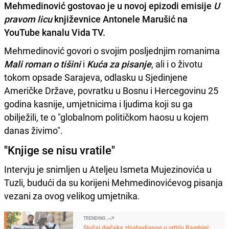
Mehmedinović gostovao je u novoj epizodi emisije
U
pravom licu
književnice Antonele Marušić na
YouTube kanalu Vida TV.
Mehmedinović govori o svojim posljednjim romanima
Mali roman o tišini
i
Kuća za pisanje
, ali i o životu
tokom opsade Sarajeva, odlasku u Sjedinjene
Američke Države, povratku u Bosnu i Hercegovinu 25
godina kasnije, umjetnicima i ljudima koji su ga
obilježili, te o "globalnom političkom haosu u kojem
danas živimo".
"Knjige se nisu vratile"
Intervju je snimljen u Ateljeu Ismeta Mujezinovića u
Tuzli, budući da su korijeni Mehmedinovićevog pisanja
vezani za ovog velikog umjetnika.
TRENDING
Slučaj dječaka zlostavljanog u vrtiću Bambini: