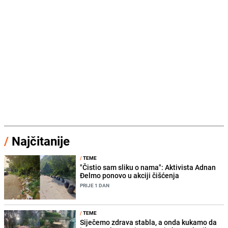
/
Najčitanije
/
TEME
"Čistio sam sliku o nama": Aktivista Adnan
Đelmo ponovo u akciji čišćenja
PRIJE 1 DAN
/
TEME
Siječemo zdrava stabla, a onda kukamo da