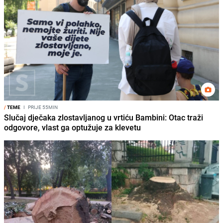
/
TEME
I
PRIJE 55MIN
Slučaj dječaka zlostavljanog u vrtiću Bambini: Otac traži
odgovore, vlast ga optužuje za klevetu