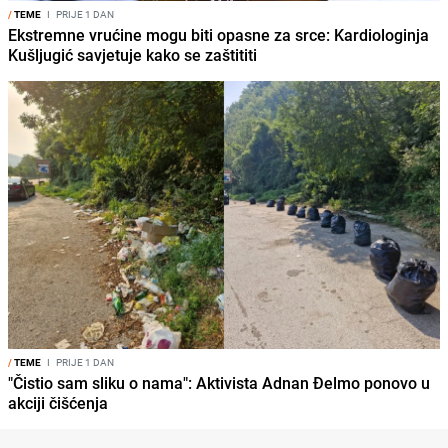
/
TEME
I
PRIJE 1 DAN
Ekstremne vrućine mogu biti opasne za srce: Kardiologinja
Kušljugić savjetuje kako se zaštititi
/
TEME
I
PRIJE 1 DAN
"Čistio sam sliku o nama": Aktivista Adnan Đelmo ponovo u
akciji čišćenja