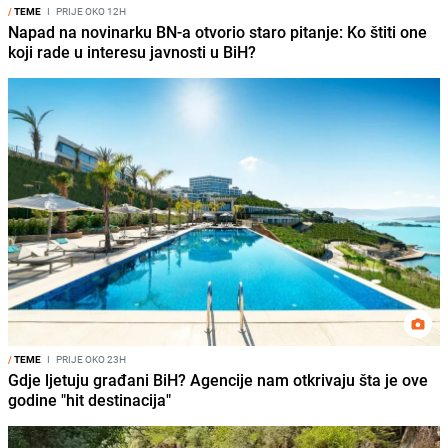
/
TEME
I
PRIJE OKO 12H
Napad na novinarku BN-a otvorio staro pitanje: Ko štiti one
koji rade u interesu javnosti u BiH?
/
TEME
I
PRIJE OKO 23H
Gdje ljetuju građani BiH? Agencije nam otkrivaju šta je ove
godine "hit destinacija"