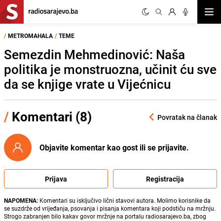
Otvor
/
METROMAHALA
/
TEME
Semezdin Mehmedinović: Naša
politika je monstruozna, učinit ću sve
da se knjige vrate u Vijećnicu
/
Komentari (8)
Povratak na članak
Objavite komentar kao gost ili se prijavite.
Prijava
Registracija
NAPOMENA:
Komentari su isključivo lični stavovi autora. Molimo korisnike da
se suzdrže od vrijeđanja, psovanja i pisanja komentara koji podstiču na mržnju.
Strogo zabranjen bilo kakav govor mržnje na portalu radiosarajevo.ba, zbog