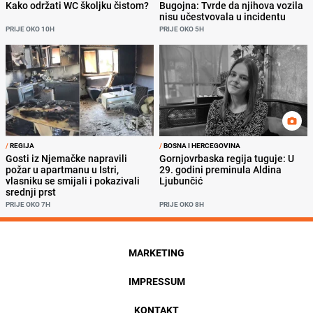
Kako održati WC školjku čistom?
Bugojna: Tvrde da njihova vozila
nisu učestvovala u incidentu
PRIJE OKO 10H
PRIJE OKO 5H
/
REGIJA
/
BOSNA I HERCEGOVINA
Gosti iz Njemačke napravili
Gornjovrbaska regija tuguje: U
požar u apartmanu u Istri,
29. godini preminula Aldina
vlasniku se smijali i pokazivali
Ljubunčić
srednji prst
PRIJE OKO 7H
PRIJE OKO 8H
MARKETING
IMPRESSUM
KONTAKT