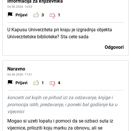
Informacija za knjizevnika
04.06.2026. 14:33
Prijavi
3
1
U Kapusu Univerziteta pri kraju je izgradnja objekta
Univerzitetske biblioteke? Sta cete sada
Odgovori
Naravno
04.06.2026. 17:21
Prijavi
1
4
koncerti od kojih ce prihod izi za odzavanje, knjige i
promocija istih, predavanje, i poneki bal godisnje ka u
vijecnici
Mogao si uzeti lopatu i pomoci da se ozbaci suta iz
vijecnice, priloziti koju marku za obnovu, ali se