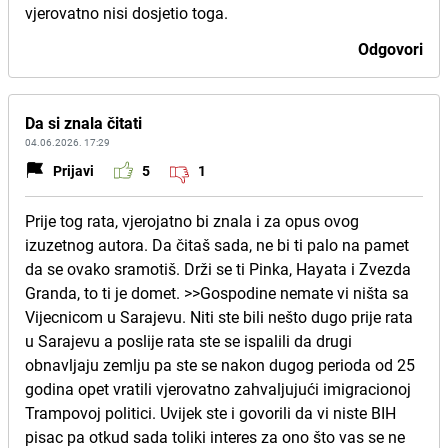
vjerovatno nisi dosjetio toga.
Odgovori
Da si znala čitati
04.06.2026. 17:29
Prijavi
5
1
Prije tog rata, vjerojatno bi znala i za opus ovog
izuzetnog autora. Da čitaš sada, ne bi ti palo na pamet
da se ovako sramotiš. Drži se ti Pinka, Hayata i Zvezda
Granda, to ti je domet. >>Gospodine nemate vi ništa sa
Vijecnicom u Sarajevu. Niti ste bili nešto dugo prije rata
u Sarajevu a poslije rata ste se ispalili da drugi
obnavljaju zemlju pa ste se nakon dugog perioda od 25
godina opet vratili vjerovatno zahvaljujući imigracionoj
Trampovoj politici. Uvijek ste i govorili da vi niste BIH
pisac pa otkud sada toliki interes za ono što vas se ne