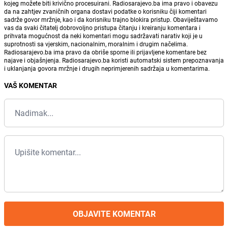
kojeg možete biti krivično procesuirani. Radiosarajevo.ba ima pravo i obavezu
da na zahtjev zvaničnih organa dostavi podatke o korisniku čiji komentari
sadrže govor mržnje, kao i da korisniku trajno blokira pristup. Obaviještavamo
vas da svaki čitatelj dobrovoljno pristupa čitanju i kreiranju komentara i
prihvata mogućnost da neki komentari mogu sadržavati narativ koji je u
suprotnosti sa vjerskim, nacionalnim, moralnim i drugim načelima.
Radiosarajevo.ba ima pravo da obriše sporne ili prijavljene komentare bez
najave i objašnjenja. Radiosarajevo.ba koristi automatski sistem prepoznavanja
i uklanjanja govora mržnje i drugih neprimjerenih sadržaja u komentarima.
VAŠ KOMENTAR
OBJAVITE KOMENTAR