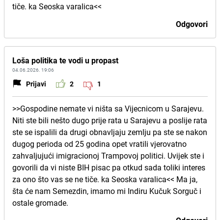
tiče. ka Seoska varalica<<
Odgovori
Loša politika te vodi u propast
04.06.2026. 19:06
Prijavi
2
1
>>Gospodine nemate vi ništa sa Vijecnicom u Sarajevu.
Niti ste bili nešto dugo prije rata u Sarajevu a poslije rata
ste se ispalili da drugi obnavljaju zemlju pa ste se nakon
dugog perioda od 25 godina opet vratili vjerovatno
zahvaljujući imigracionoj Trampovoj politici. Uvijek ste i
govorili da vi niste BIH pisac pa otkud sada toliki interes
za ono što vas se ne tiče. ka Seoska varalica<< Ma ja,
šta će nam Semezdin, imamo mi Indiru Kučuk Sorguč i
ostale gromade.