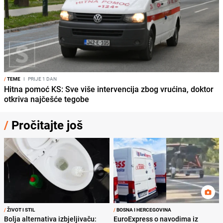
/
TEME
I
PRIJE 1 DAN
Hitna pomoć KS: Sve više intervencija zbog vrućina, doktor
otkriva najčešće tegobe
/
Pročitajte još
/
ŽIVOT I STIL
/
BOSNA I HERCEGOVINA
Bolja alternativa izbjeljivaču:
EuroExpress o navodima iz