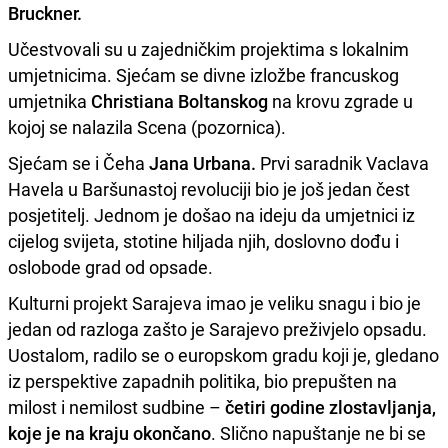
Bruckner.
Učestvovali su u zajedničkim projektima s lokalnim
umjetnicima. Sjećam se divne izložbe francuskog
umjetnika
Christiana Boltanskog
na krovu zgrade u
kojoj se nalazila Scena (pozornica).
Sjećam se i Čeha
Jana Urbana.
Prvi saradnik Vaclava
Havela u Baršunastoj revoluciji bio je još jedan čest
posjetitelj. Jednom je došao na ideju da umjetnici iz
cijelog svijeta, stotine hiljada njih, doslovno dođu i
oslobode grad od opsade.
Kulturni projekt Sarajeva imao je veliku snagu i bio je
jedan od razloga zašto je Sarajevo preživjelo opsadu.
Uostalom, radilo se o europskom gradu koji je, gledano
iz perspektive zapadnih politika, bio prepušten na
milost i nemilost sudbine –
četiri godine zlostavljanja,
koje je na kraju okončano
. Slično napuštanje ne bi se