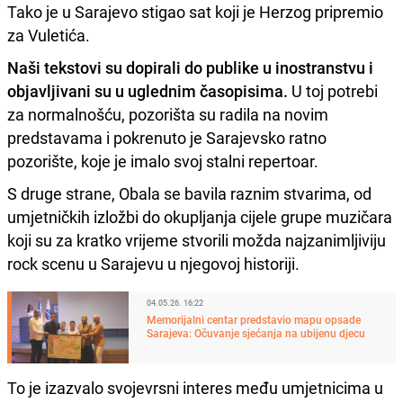
Tako je u Sarajevo stigao sat koji je Herzog pripremio
za Vuletića.
Naši tekstovi su dopirali do publike u inostranstvu i
objavljivani su u uglednim časopisima.
U toj potrebi
za normalnošću, pozorišta su radila na novim
predstavama i pokrenuto je Sarajevsko ratno
pozorište, koje je imalo svoj stalni repertoar.
S druge strane, Obala se bavila raznim stvarima, od
umjetničkih izložbi do okupljanja cijele grupe muzičara
koji su za kratko vrijeme stvorili možda najzanimljiviju
rock scenu u Sarajevu u njegovoj historiji.
04.05.26. 16:22
Memorijalni centar predstavio mapu opsade
Sarajeva: Očuvanje sjećanja na ubijenu djecu
To je izazvalo svojevrsni interes među umjetnicima u