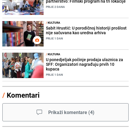
partnerstvo: Filmski program na tri lokacije
PRIJE 2 DANA
/
KULTURA
Sabit Hrustić: U porodičnoj historiji prošlost
nije sačuvana kao uredna arhiva
PRIJE 1 DAN
/
KULTURA
U ponedjeljak počinje prodaja ulaznica za
SFF: Organizatori nagrađuju prvih 10
kupaca
PRIJE 1 DAN
/
Komentari
Prikaži komentare
(
4
)