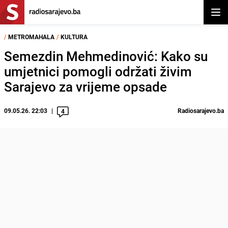
Otvor
/
METROMAHALA
/
KULTURA
Semezdin Mehmedinović: Kako su
umjetnici pomogli održati živim
Sarajevo za vrijeme opsade
09.05.26. 22:03
Radiosarajevo.ba
4