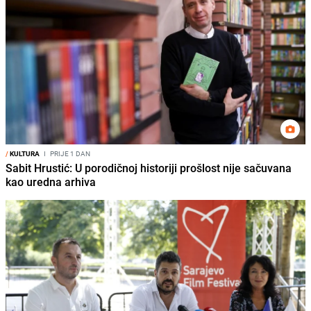
/
KULTURA
I
PRIJE 1 DAN
Sabit Hrustić: U porodičnoj historiji prošlost nije sačuvana
kao uredna arhiva