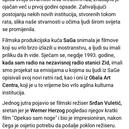
ojačan već u prvoj godini opsade. Zahvaljujući
postojanju nekih novih institucija, stvorenih tokom
rata, slika naše stvarnosti u očima ljudi širom svijeta
se promijenila.
Filmska produkcijska kuća
SaGa
snimala je filmove
koji su vrlo brzo izlazili u inostranstvu, a ljudi su imali
priliku da ih vide. Sjećam se, negdje 1993. godine,
kada sam radio na nezavisnoj radio stanici Zid
, imali
smo projekat sa emisijama u kojima su ljudi iz SaGe
opisivali svoj novi ratni rad, kao i oni iz
Obala Art
Centra,
koji je u to vrijeme bio vrlo agilna kulturna
institucija.
Jednog jutra pojavio se filmski režiser
Srđan Vuletić,
sretan jer je
Werner Herzog
pogledao njegov kratki
film "Opekao sam noge" i bio je impresioniran, nakon
čega je osjetio potrebu da pošalje poklon režiseru.