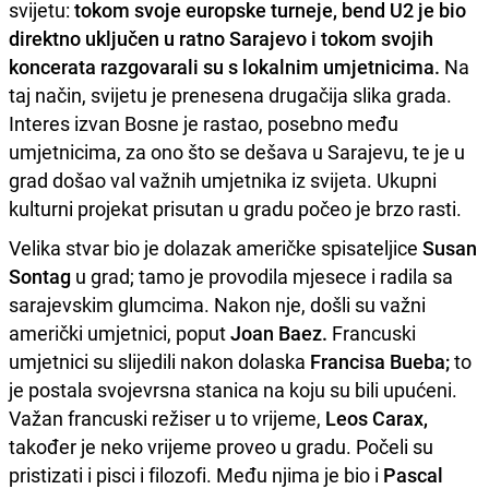
svijetu:
tokom svoje europske turneje, bend U2 je bio
direktno uključen u ratno Sarajevo i tokom svojih
koncerata razgovarali su s lokalnim umjetnicima.
Na
taj način, svijetu je prenesena drugačija slika grada.
Interes izvan Bosne je rastao, posebno među
umjetnicima, za ono što se dešava u Sarajevu, te je u
grad došao val važnih umjetnika iz svijeta. Ukupni
kulturni projekat prisutan u gradu počeo je brzo rasti.
Velika stvar bio je dolazak američke spisateljice
Susan
Sontag
u grad; tamo je provodila mjesece i radila sa
sarajevskim glumcima. Nakon nje, došli su važni
američki umjetnici, poput
Joan Baez.
Francuski
umjetnici su slijedili nakon dolaska
Francisa Bueba;
to
je postala svojevrsna stanica na koju su bili upućeni.
Važan francuski režiser u to vrijeme,
Leos Carax,
također je neko vrijeme proveo u gradu. Počeli su
pristizati i pisci i filozofi. Među njima je bio i
Pascal