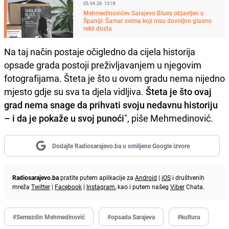
05.04.26. 13:18
Mehmedinovićev Sarajevo Blues objavljen u
Španiji: Šamar svima koji nisu dovoljno glasno
rekli dosta
Na taj način postaje očigledno da cijela historija
opsade grada postoji preživljavanjem u njegovim
fotografijama. Šteta je što u ovom gradu nema nijedno
mjesto gdje su sva ta djela vidljiva.
Šteta je što ovaj
grad nema snage da prihvati svoju nedavnu historiju
– i da je pokaže u svoj punoći
", piše Mehmedinović.
Dodajte Radiosarajevo.ba u omiljene Google izvore
Radiosarajevo.ba
pratite putem aplikacije za
Android
|
iOS
i društvenih
mreža
Twitter
|
Facebook
|
Instagram
, kao i putem našeg
Viber
Chata.
#Semezdin Mehmedinović
#opsada Sarajeva
#kultura