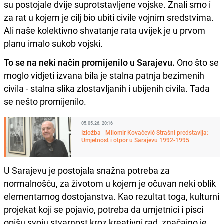
su postojale dvije suprotstavljene vojske. Znali smo i
za rat u kojem je cilj bio ubiti civile vojnim sredstvima.
Ali naše kolektivno shvatanje rata uvijek je u prvom
planu imalo sukob vojski.
To se na neki način promijenilo u Sarajevu.
Ono što se
moglo vidjeti izvana bila je stalna patnja bezimenih
civila - stalna slika zlostavljanih i ubijenih civila. Tada
se nešto promijenilo.
05.05.26. 20:16
Izložba | Milomir Kovačević Strašni predstavlja:
Umjetnost i otpor u Sarajevu 1992-1995
U Sarajevu je postojala snažna potreba za
normalnošću, za životom u kojem je očuvan neki oblik
elementarnog dostojanstva. Kao rezultat toga, kulturni
projekat koji se pojavio, potreba da umjetnici i pisci
opišu svoju stvarnost kroz kreativni rad, značajno je