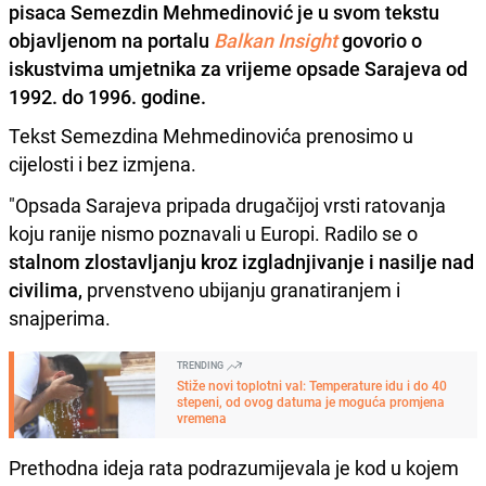
pisaca Semezdin Mehmedinović je u svom tekstu
objavljenom na portalu
Balkan Insight
govorio o
iskustvima umjetnika za vrijeme opsade Sarajeva od
1992. do 1996. godine.
Tekst Semezdina Mehmedinovića prenosimo u
cijelosti i bez izmjena.
"Opsada Sarajeva pripada drugačijoj vrsti ratovanja
koju ranije nismo poznavali u Europi. Radilo se o
stalnom zlostavljanju kroz izgladnjivanje i nasilje nad
civilima,
prvenstveno ubijanju granatiranjem i
snajperima.
TRENDING
Stiže novi toplotni val: Temperature idu i do 40
stepeni, od ovog datuma je moguća promjena
vremena
Prethodna ideja rata podrazumijevala je kod u kojem