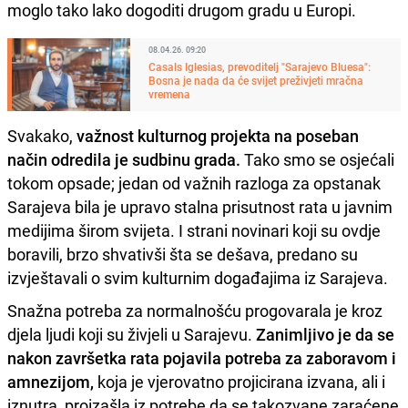
moglo tako lako dogoditi drugom gradu u Europi.
08.04.26. 09:20
Casals Iglesias, prevoditelj "Sarajevo Bluesa":
Bosna je nada da će svijet preživjeti mračna
vremena
Svakako,
važnost kulturnog projekta na poseban
način odredila je sudbinu grada.
Tako smo se osjećali
tokom opsade; jedan od važnih razloga za opstanak
Sarajeva bila je upravo stalna prisutnost rata u javnim
medijima širom svijeta. I strani novinari koji su ovdje
boravili, brzo shvativši šta se dešava, predano su
izvještavali o svim kulturnim događajima iz Sarajeva.
Snažna potreba za normalnošću progovarala je kroz
djela ljudi koji su živjeli u Sarajevu.
Zanimljivo je da se
nakon završetka rata pojavila potreba za zaboravom i
amnezijom,
koja je vjerovatno projicirana izvana, ali i
iznutra, proizašla iz potrebe da se takozvane zaraćene