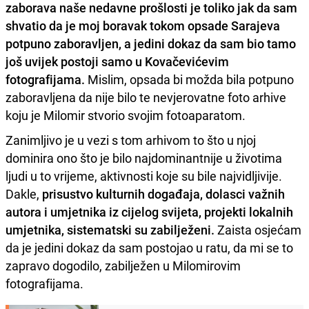
zaborava naše nedavne prošlosti je toliko jak da sam
shvatio da je moj boravak tokom opsade Sarajeva
potpuno zaboravljen, a jedini dokaz da sam bio tamo
još uvijek postoji samo u Kovačevićevim
fotografijama.
Mislim, opsada bi možda bila potpuno
zaboravljena da nije bilo te nevjerovatne foto arhive
koju je Milomir stvorio svojim fotoaparatom.
Zanimljivo je u vezi s tom arhivom to što u njoj
dominira ono što je bilo najdominantnije u životima
ljudi u to vrijeme, aktivnosti koje su bile najvidljivije.
Dakle,
prisustvo kulturnih događaja, dolasci važnih
autora i umjetnika iz cijelog svijeta, projekti lokalnih
umjetnika, sistematski su zabilježeni.
Zaista osjećam
da je jedini dokaz da sam postojao u ratu, da mi se to
zapravo dogodilo, zabilježen u Milomirovim
fotografijama.