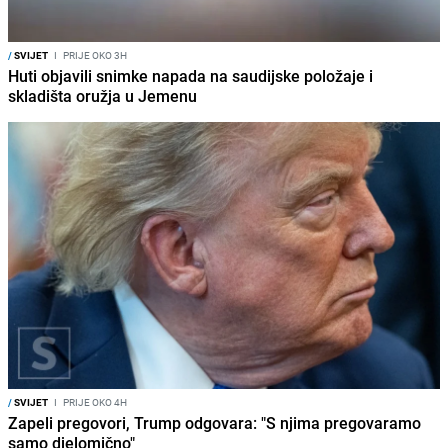
/
SVIJET
I
PRIJE OKO 3H
Huti objavili snimke napada na saudijske položaje i
skladišta oružja u Jemenu
/
SVIJET
I
PRIJE OKO 4H
Zapeli pregovori, Trump odgovara: "S njima pregovaramo
samo djelomično"