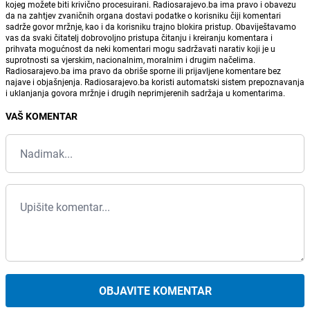
kojeg možete biti krivično procesuirani. Radiosarajevo.ba ima pravo i obavezu
da na zahtjev zvaničnih organa dostavi podatke o korisniku čiji komentari
sadrže govor mržnje, kao i da korisniku trajno blokira pristup. Obaviještavamo
vas da svaki čitatelj dobrovoljno pristupa čitanju i kreiranju komentara i
prihvata mogućnost da neki komentari mogu sadržavati narativ koji je u
suprotnosti sa vjerskim, nacionalnim, moralnim i drugim načelima.
Radiosarajevo.ba ima pravo da obriše sporne ili prijavljene komentare bez
najave i objašnjenja. Radiosarajevo.ba koristi automatski sistem prepoznavanja
i uklanjanja govora mržnje i drugih neprimjerenih sadržaja u komentarima.
VAŠ KOMENTAR
OBJAVITE KOMENTAR