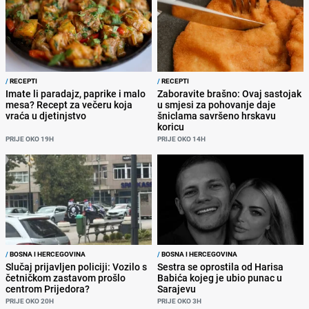
/
RECEPTI
/
RECEPTI
Imate li paradajz, paprike i malo
Zaboravite brašno: Ovaj sastojak
mesa? Recept za večeru koja
u smjesi za pohovanje daje
vraća u djetinjstvo
šniclama savršeno hrskavu
koricu
PRIJE OKO 19H
PRIJE OKO 14H
/
BOSNA I HERCEGOVINA
/
BOSNA I HERCEGOVINA
Slučaj prijavljen policiji: Vozilo s
Sestra se oprostila od Harisa
četničkom zastavom prošlo
Babića kojeg je ubio punac u
centrom Prijedora?
Sarajevu
PRIJE OKO 20H
PRIJE OKO 3H