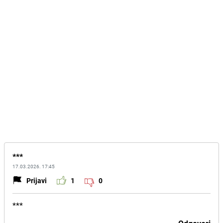
***
17.03.2026. 17:45
Prijavi
1
0
***