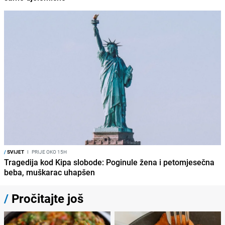
/
SVIJET
I
PRIJE OKO 15H
Tragedija kod Kipa slobode: Poginule žena i petomjesečna
beba, muškarac uhapšen
/
Pročitajte još