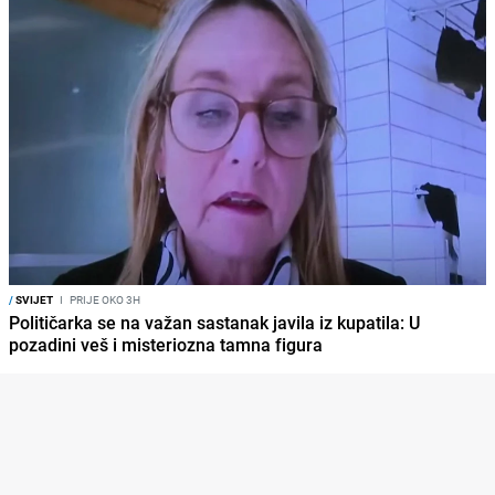
/
SVIJET
I
PRIJE OKO 3H
Političarka se na važan sastanak javila iz kupatila: U
pozadini veš i misteriozna tamna figura