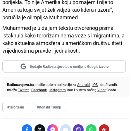
porijekla. To nije Amerika koju poznajem i nije to
Amerika koju svijet želi vidjeti kao lidera i uzora",
poručila je olimpijka Muhammed.
Muhammed je u daljem tekstu otvorenog pisma
istaknula kako terorizam nema veze s imigrantima, a
kako aktuelna atmosfera u američkom društvu šteti
vrijednostima pravde i jednakosti.
Dodajte Radiosarajevo.ba u omiljene Google izvore
Radiosarajevo.ba
pratite putem aplikacije za
Android
|
iOS
i društvenih
mreža
Twitter
|
Facebook
|
Instagram
, kao i putem našeg
Viber
Chata.
#terorizam
#Donald Trump