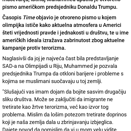
pismo američkom predsjedniku Donaldu Trumpu.
Časopis
Time
objavio je otvoreno pismo u kojem
olimpijka ističe kako aktuelna atmosfera u Americi
šteti vrijednosti pravde i jednakosti u društvu, te u
ime
američkih ideala izražava zabrinutost zbog aktuelne
kampanje protiv terorizma.
Naglasivši da joj je najveća čast bila predstavljanje
SAD-a na Olimpijadi u Riju, Muhammed je pozvala
predsjednika Trumpa da otkloni barijere i probleme s
kojima se muslimani suočavaju u toj zemlji.
"Slušajući vas imam dojam da bojite sasvim drugačiju
sliku društva. Može se zaključiti da imigrante ne
tretirate kao žrtve terorizma, već kao izvor tog
problema. Mislim da lošim potezom tretirate doprinos
koji je naša zemlja dala u zbrinjavanju izbjeglica.
Dajete povod da pomislim da vi u mom velu vidite