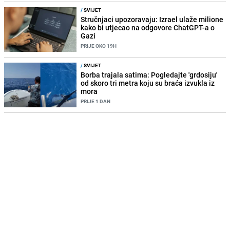
/
SVIJET
Stručnjaci upozoravaju: Izrael ulaže milione
kako bi utjecao na odgovore ChatGPT-a o
Gazi
PRIJE OKO 19H
/
SVIJET
Borba trajala satima: Pogledajte 'grdosiju'
od skoro tri metra koju su braća izvukla iz
mora
PRIJE 1 DAN