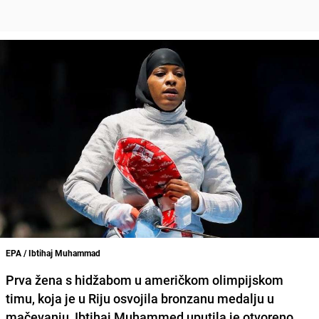
EPA / Ibtihaj Muhammad
Prva žena s hidžabom u američkom olimpijskom
timu, koja je u Riju osvojila bronzanu medalju u
mačevanju, Ibtihaj Muhammed uputila je otvoreno