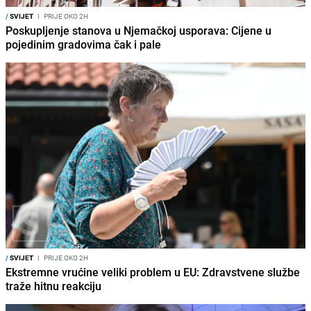
/
SVIJET
I
PRIJE OKO 2H
Poskupljenje stanova u Njemačkoj usporava: Cijene u
pojedinim gradovima čak i pale
/
SVIJET
I
PRIJE OKO 2H
Ekstremne vrućine veliki problem u EU: Zdravstvene službe
traže hitnu reakciju