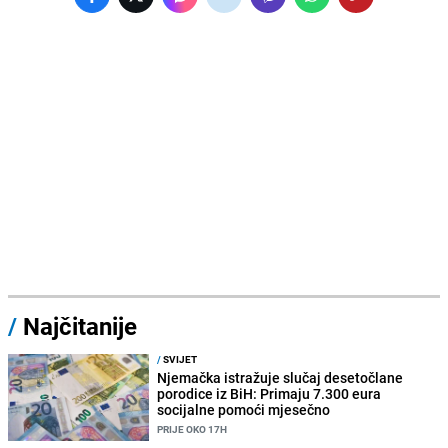
/
Najčitanije
/
SVIJET
Njemačka istražuje slučaj desetočlane
porodice iz BiH: Primaju 7.300 eura
socijalne pomoći mjesečno
PRIJE OKO 17H