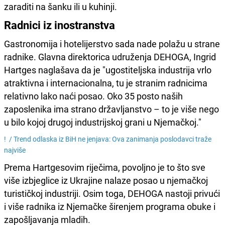
zaraditi na šanku ili u kuhinji.
Radnici iz inostranstva
Gastronomija i hotelijerstvo sada nade polažu u strane
radnike. Glavna direktorica udruženja DEHOGA, Ingrid
Hartges naglašava da je "ugostiteljska industrija vrlo
atraktivna i internacionalna, tu je stranim radnicima
relativno lako naći posao. Oko 35 posto naših
zaposlenika ima strano državljanstvo – to je više nego
u bilo kojoj drugoj industrijskoj grani u Njemačkoj."
! /
Trend odlaska iz BiH ne jenjava: Ova zanimanja poslodavci traže
najviše
Prema Hartgesovim riječima, povoljno je to što sve
više izbjeglice iz Ukrajine nalaze posao u njemačkoj
turističkoj industriji. Osim toga, DEHOGA nastoji privući
i više radnika iz Njemačke širenjem programa obuke i
zapošljavanja mladih.