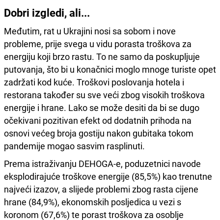
Dobri izgledi, ali...
Međutim, rat u Ukrajini nosi sa sobom i nove
probleme, prije svega u vidu porasta troškova za
energiju koji brzo rastu. To ne samo da poskupljuje
putovanja, što bi u konačnici moglo mnoge turiste opet
zadržati kod kuće. Troškovi poslovanja hotela i
restorana također su sve veći zbog visokih troškova
energije i hrane. Lako se može desiti da bi se dugo
očekivani pozitivan efekt od dodatnih prihoda na
osnovi većeg broja gostiju nakon gubitaka tokom
pandemije mogao sasvim rasplinuti.
Prema istraživanju DEHOGA-e, poduzetnici navode
eksplodirajuće troškove energije (85,5%) kao trenutne
najveći izazov, a slijede problemi zbog rasta cijene
hrane (84,9%), ekonomskih posljedica u vezi s
koronom (67,6%) te porast troškova za osoblje