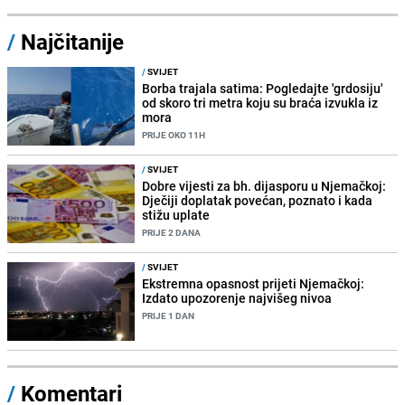
/
Najčitanije
/
SVIJET
Borba trajala satima: Pogledajte 'grdosiju'
od skoro tri metra koju su braća izvukla iz
mora
PRIJE OKO 11H
/
SVIJET
Dobre vijesti za bh. dijasporu u Njemačkoj:
Dječiji doplatak povećan, poznato i kada
stižu uplate
PRIJE 2 DANA
/
SVIJET
Ekstremna opasnost prijeti Njemačkoj:
Izdato upozorenje najvišeg nivoa
PRIJE 1 DAN
/
Komentari