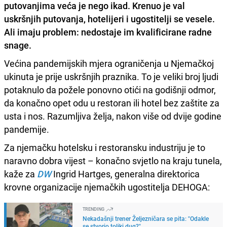
putovanjima veća je nego ikad. Krenuo je val
uskršnjih putovanja, hotelijeri i ugostitelji se vesele.
Ali imaju problem: nedostaje im kvalificirane radne
snage.
Većina pandemijskih mjera ograničenja u Njemačkoj
ukinuta je prije uskršnjih praznika. To je veliki broj ljudi
potaknulo da požele ponovno otići na godišnji odmor,
da konačno opet odu u restoran ili hotel bez zaštite za
usta i nos. Razumljiva želja, nakon više od dvije godine
pandemije.
Za njemačku hotelsku i restoransku industriju je to
naravno dobra vijest – konačno svjetlo na kraju tunela,
kaže za
DW
Ingrid Hartges, generalna direktorica
krovne organizacije njemačkih ugostitelja DEHOGA:
TRENDING
Nekadašnji trener Željezničara se pita: "Odakle
se stvorio toliki dug?"