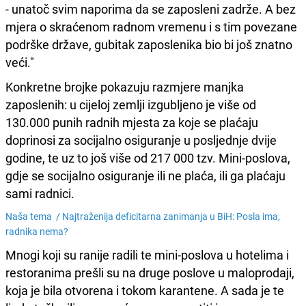
- unatoč svim naporima da se zaposleni zadrže. A bez
mjera o skraćenom radnom vremenu i s tim povezane
podrške države, gubitak zaposlenika bio bi još znatno
veći."
Konkretne brojke pokazuju razmjere manjka
zaposlenih: u cijeloj zemlji izgubljeno je više od
130.000 punih radnih mjesta za koje se plaćaju
doprinosi za socijalno osiguranje u posljednje dvije
godine, te uz to još više od 217 000 tzv. Mini-poslova,
gdje se socijalno osiguranje ili ne plaća, ili ga plaćaju
sami radnici.
Naša tema /
Najtraženija deficitarna zanimanja u BiH: Posla ima,
radnika nema?
Mnogi koji su ranije radili te mini-poslova u hotelima i
restoranima prešli su na druge poslove u maloprodaji,
koja je bila otvorena i tokom karantene. A sada je te