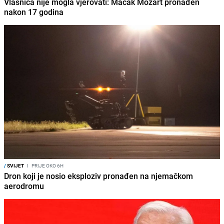
Vlasnica nije mogla vjerovati: Mačak Mozart pronađen
nakon 17 godina
/
SVIJET
I
PRIJE OKO 6H
Dron koji je nosio eksploziv pronađen na njemačkom
aerodromu