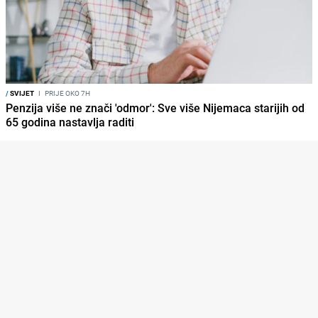
/
SVIJET
I
PRIJE OKO 7H
Penzija više ne znači 'odmor': Sve više Nijemaca starijih od
65 godina nastavlja raditi