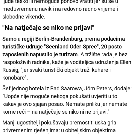
ljude teško ili nemoguće ponovo vratiti jer su se u
međuvremenu navikli na redovno radno vrijeme i
slobodne vikende.
"Na natječaje se niko ne prijavi"
Samo u regiji Berlin-Brandenburg, prema podacima
turističke udruge "Seenland Oder-Spree", 20 posto
zaposlenih napustilo je turizam
. A tržište rada je bez
raspoloživih radnika, kaže je voditeljica udruženja Ellen
Russig, "jer svaki turistički objekt traži kuhare i
konobare".
Šef jednog hotela iz Bad Saarowa, Jörn Peters, dodaje:
"Uopće nije moguće nekoga pokušati uvjeriti u to
kakav je ovo sjajan posao. Nemate priliku jer nemate
kome reći – na natječaje se niko ni ne prijavi."
Manji ugostitelji pokušavaju premostiti uska grla
privremenim rješenjima: u obiteljskim objektima