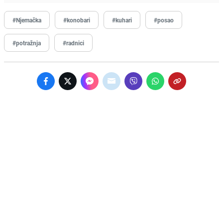
#Njemačka
#konobari
#kuhari
#posao
#potražnja
#radnici