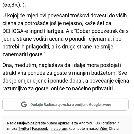
(65,8%). ).
U kojoj će mjeri ovi povećani troškovi dovesti do viših
cijena za potrošače još je nejasno, kaže šefica
DEHOGA-e Ingrid Hartges. Ali: "Dobar poduzetnik će s
jedne strane voditi računa o ponudi i cijenama, i po
potrebi ih prilagoditi, ali s druge strane ne smije
zanemariti goste."
Ona, međutim, naglašava da i dalje mora postojati
atraktivna ponuda za goste s manjim budžetom. Sve
dok je omjer cijene i ponude dobar, a povećanje cijena
razumljivo za goste, oni će to načelno prihvatiti.
Dodajte Radiosarajevo.ba u omiljene Google izvore
Radiosarajevo.ba
pratite putem aplikacije za
Android
|
iOS
i društvenih
mreža
Twitter
|
Facebook
|
Instagram
, kao i putem našeg
Viber
Chata.