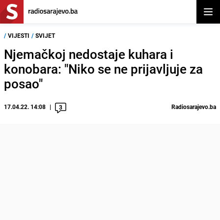
Otvor
/
VIJESTI
/
SVIJET
Njemačkoj nedostaje kuhara i
konobara: "Niko se ne prijavljuje za
posao"
17.04.22. 14:08
Radiosarajevo.ba
3