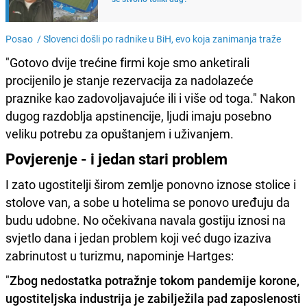
Posao /
Slovenci došli po radnike u BiH, evo koja zanimanja traže
"Gotovo dvije trećine firmi koje smo anketirali
procijenilo je stanje rezervacija za nadolazeće
praznike kao zadovoljavajuće ili i više od toga." Nakon
dugog razdoblja apstinencije, ljudi imaju posebno
veliku potrebu za opuštanjem i uživanjem.
Povjerenje - i jedan stari problem
I zato ugostitelji širom zemlje ponovno iznose stolice i
stolove van, a sobe u hotelima se ponovo uređuju da
budu udobne. No očekivana navala gostiju iznosi na
svjetlo dana i jedan problem koji već dugo izaziva
zabrinutost u turizmu, napominje Hartges:
"
Zbog nedostatka potražnje tokom pandemije korone,
ugostiteljska industrija je zabilježila pad zaposlenosti