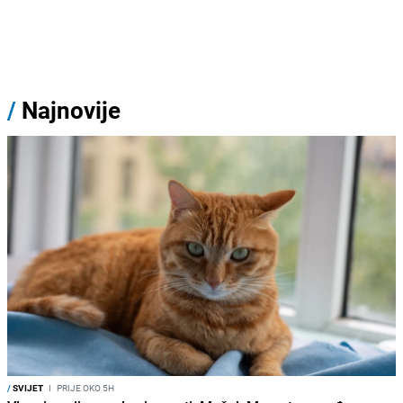
/
Najnovije
/
SVIJET
I
PRIJE OKO 5H