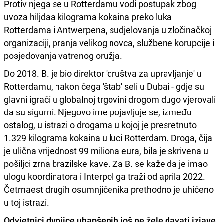
Protiv njega se u Rotterdamu vodi postupak zbog
uvoza hiljdaa kilograma kokaina preko luka
Rotterdama i Antwerpena, sudjelovanja u zločinačkoj
organizaciji, pranja velikog novca, službene korupcije i
posjedovanja vatrenog oružja.
Do 2018. B. je bio direktor 'društva za upravljanje' u
Rotterdamu, nakon čega 'štab' seli u Dubai - gdje su
glavni igrači u globalnoj trgovini drogom dugo vjerovali
da su sigurni. Njegovo ime pojavljuje se, između
ostalog, u istrazi o drogama u kojoj je presretnuto
1.329 kilograma kokaina u luci Rotterdam. Droga, čija
je ulična vrijednost 99 miliona eura, bila je skrivena u
pošiljci zrna brazilske kave. Za B. se kaže da je imao
ulogu koordinatora i Interpol ga traži od aprila 2022.
Četrnaest drugih osumnjičenika prethodno je uhićeno
u toj istrazi.
Odvjetnici dvojice uhapšenih još ne žele davati izjave,