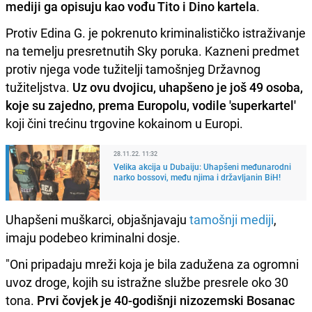
mediji ga opisuju kao vođu Tito i Dino kartela
.
Protiv Edina G. je pokrenuto kriminalističko istraživanje
na temelju presretnutih Sky poruka. Kazneni predmet
protiv njega vode tužitelji tamošnjeg Državnog
tužiteljstva.
Uz ovu dvojicu, uhapšeno je još 49 osoba,
koje su zajedno, prema Europolu, vodile 'superkartel'
koji čini trećinu trgovine kokainom u Europi.
28.11.22. 11:32
Velika akcija u Dubaiju: Uhapšeni međunarodni
narko bossovi, među njima i državljanin BiH!
Uhapšeni muškarci, objašnjavaju
tamošnji mediji
,
imaju podebeo kriminalni dosje.
"Oni pripadaju mreži koja je bila zadužena za ogromni
uvoz droge, kojih su istražne službe presrele oko 30
tona.
Prvi čovjek je 40-godišnji nizozemski Bosanac