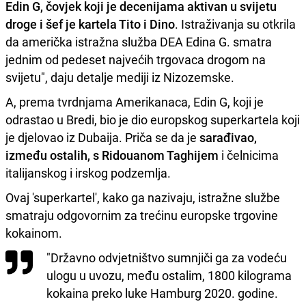
Edin G, čovjek koji je decenijama aktivan u svijetu
droge i šef je kartela Tito i Dino
. Istraživanja su otkrila
da američka istražna služba DEA Edina G. smatra
jednim od pedeset najvećih trgovaca drogom na
svijetu", daju detalje mediji iz Nizozemske.
A, prema tvrdnjama Amerikanaca, Edin G, koji je
odrastao u Bredi, bio je dio europskog superkartela koji
je djelovao iz Dubaija. Priča se da je
sarađivao,
između ostalih, s Ridouanom Taghijem
i čelnicima
italijanskog i irskog podzemlja.
Ovaj 'superkartel', kako ga nazivaju, istražne službe
smatraju odgovornim za trećinu europske trgovine
kokainom.
"Državno odvjetništvo sumnjiči ga za vodeću
ulogu u uvozu, među ostalim, 1800 kilograma
kokaina preko luke Hamburg 2020. godine.