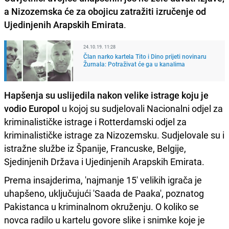
a Nizozemska će za obojicu zatražiti izručenje od
Ujedinjenih Arapskih Emirata
.
24.10.19. 11:28
Član narko kartela Tito i Dino prijeti novinaru
Žurnala: Potraživat će ga u kanalima
Hapšenja su uslijedila nakon velike istrage koju je
vodio Europol
u kojoj su sudjelovali Nacionalni odjel za
kriminalističke istrage i Rotterdamski odjel za
kriminalističke istrage za Nizozemsku. Sudjelovale su i
istražne službe iz Španije, Francuske, Belgije,
Sjedinjenih Država i Ujedinjenih Arapskih Emirata.
Prema insajderima, 'najmanje 15' velikih igrača je
uhapšeno, uključujući 'Saada de Paaka', poznatog
Pakistanca u kriminalnom okruženju. O koliko se
novca radilo u kartelu govore slike i snimke koje je