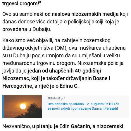
trgovci drogom!"
Ovo su samo
neki od naslova nizozemskih medija
koji
danas donose više detalja o policijskoj akciji koja je
provedena u Dubaiju.
Kako smo već objavili, na zahtjev nizozemskog
državnog odvjetništva (OM), dva muškarca uhapšena
su u Dubaiju pod sumnjom da su umiješani u veliku
međunarodnu trgovinu drogom. Nizozemska policija
javlja da je
jedan od uhapšenih 40-godišnji
Nizozemac, koji je također državljanin Bosne i
Hercegovine, a riječ je o Edinu G
.
TRENDING
Dva nebeska spektakla 12. augusta: Iz BiH će
se moći vidjeti i pomračenje Sunca i Perzeidi!
Nezvanično,
u pitanju je Edin Gačanin, a nizozemski