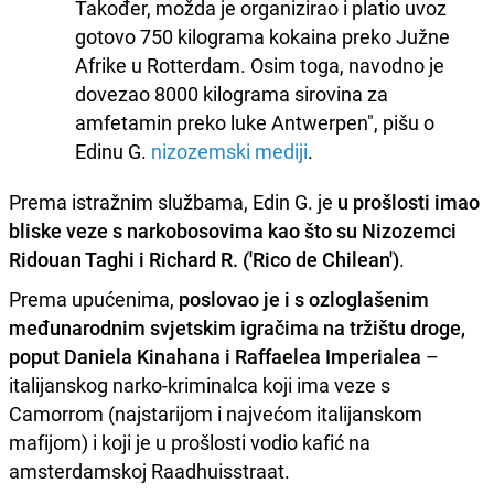
Također, možda je organizirao i platio uvoz
gotovo 750 kilograma kokaina preko Južne
Afrike u Rotterdam. Osim toga, navodno je
dovezao 8000 kilograma sirovina za
amfetamin preko luke Antwerpen", pišu o
Edinu G.
nizozemski mediji
.
Prema istražnim službama, Edin G. je
u prošlosti imao
bliske veze s narkobosovima kao što su Nizozemci
Ridouan Taghi i Richard R. ('Rico de Chilean')
.
Prema upućenima,
poslovao je i s ozloglašenim
međunarodnim svjetskim igračima na tržištu droge,
poput Daniela Kinahana i Raffaelea Imperialea
–
italijanskog narko-kriminalca koji ima veze s
Camorrom (najstarijom i najvećom italijanskom
mafijom) i koji je u prošlosti vodio kafić na
amsterdamskoj Raadhuisstraat.