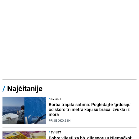
/
Najčitanije
/
SVIJET
Borba trajala satima: Pogledajte 'grdosiju'
od skoro tri metra koju su braća izvukla iz
mora
PRIJE OKO 21H
/
SVIJET
Dobre vijesti za bh. dijasporu u Njemačkoj: