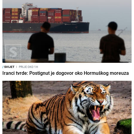
/
SVIJET
I
PRIJE OKO 1H
Iranci tvrde: Postignut je dogovor oko Hormuškog moreuza