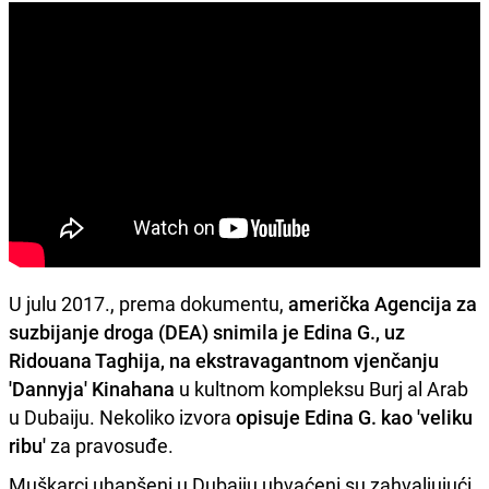
U julu 2017., prema dokumentu,
američka Agencija za
suzbijanje droga (DEA) snimila je Edina G., uz
Ridouana Taghija, na ekstravagantnom vjenčanju
'Dannyja' Kinahana
u kultnom kompleksu Burj al Arab
u Dubaiju. Nekoliko izvora
opisuje Edina G. kao 'veliku
ribu'
za pravosuđe.
Muškarci uhapšeni u Dubaiju uhvaćeni su zahvaljujući