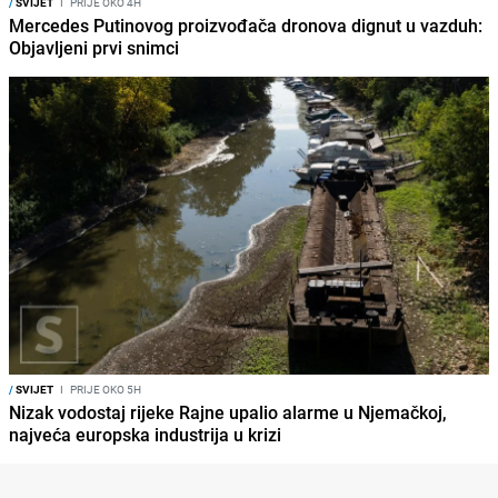
/
SVIJET
I
PRIJE OKO 4H
Mercedes Putinovog proizvođača dronova dignut u vazduh:
Objavljeni prvi snimci
/
SVIJET
I
PRIJE OKO 5H
Nizak vodostaj rijeke Rajne upalio alarme u Njemačkoj,
najveća europska industrija u krizi