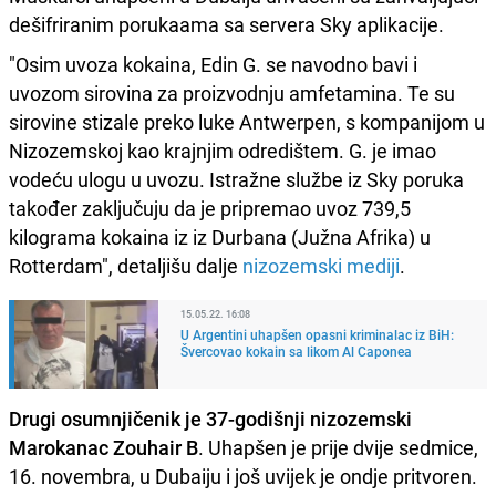
dešifriranim porukaama sa servera Sky aplikacije.
"Osim uvoza kokaina, Edin G. se navodno bavi i
uvozom sirovina za proizvodnju amfetamina. Te su
sirovine stizale preko luke Antwerpen, s kompanijom u
Nizozemskoj kao krajnjim odredištem. G. je imao
vodeću ulogu u uvozu. Istražne službe iz Sky poruka
također zaključuju da je pripremao uvoz 739,5
kilograma kokaina iz iz Durbana (Južna Afrika) u
Rotterdam", detaljišu dalje
nizozemski mediji
.
15.05.22. 16:08
U Argentini uhapšen opasni kriminalac iz BiH:
Švercovao kokain sa likom Al Caponea
Drugi osumnjičenik je 37-godišnji nizozemski
Marokanac Zouhair B
. Uhapšen je prije dvije sedmice,
16. novembra, u Dubaiju i još uvijek je ondje pritvoren.