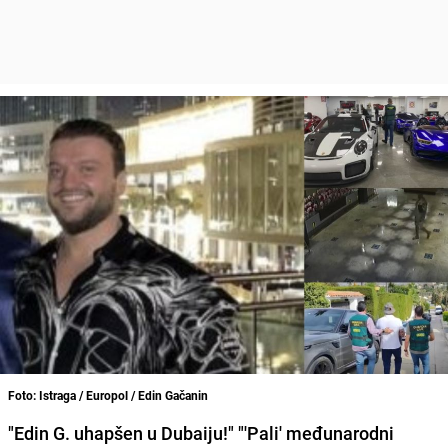
Foto: Istraga / Europol / Edin Gačanin
"Edin G. uhapšen u Dubaiju!" "'Pali' međunarodni