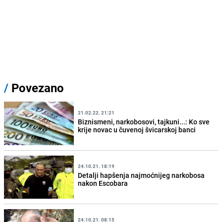
/
Povezano
21.02.22. 21:21
Biznismeni, narkobosovi, tajkuni...: Ko sve
krije novac u čuvenoj švicarskoj banci
24.10.21. 18:19
Detalji hapšenja najmoćnijeg narkobosa
nakon Escobara
24.10.21. 08:15