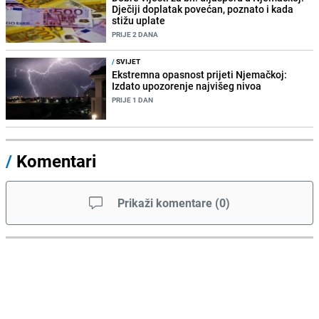
Dječiji doplatak povećan, poznato i kada
stižu uplate
PRIJE 2 DANA
/
SVIJET
Ekstremna opasnost prijeti Njemačkoj:
Izdato upozorenje najvišeg nivoa
PRIJE 1 DAN
/
Komentari
Prikaži komentare
(
0
)