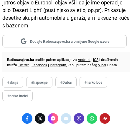
jutros objavio Europol, objavivši i da je ime operacije
bilo 'Desert Light' (pustinjsko svjetlo, op.pr). Prikazuje
desetke skupih automobila u garaži, ali i luksuzne kuće
s bazenom.
Dodajte Radiosarajevo.ba u omiljene Google izvore
Radiosarajevo.ba
pratite putem aplikacije za
Android
|
iOS
i društvenih
mreža
Twitter
|
Facebook
|
Instagram
, kao i putem našeg
Viber
Chata.
#akcija
#hapšenje
#Dubai
#narko bos
#narko kartel