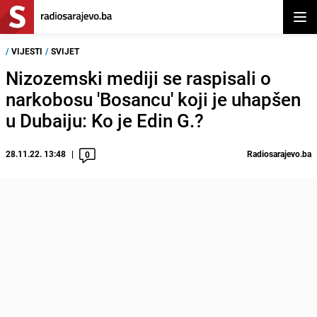
Otvor
/
VIJESTI
/
SVIJET
Nizozemski mediji se raspisali o
narkobosu 'Bosancu' koji je uhapšen
u Dubaiju: Ko je Edin G.?
28.11.22. 13:48
Radiosarajevo.ba
0