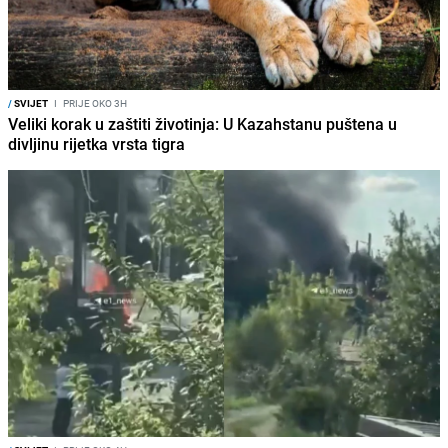
/
SVIJET
I
PRIJE OKO 3H
Veliki korak u zaštiti životinja: U Kazahstanu puštena u
divljinu rijetka vrsta tigra