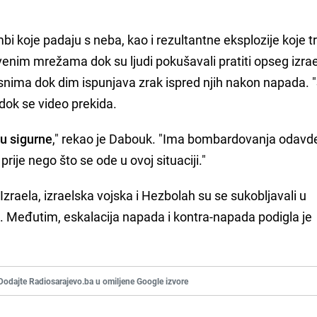
bi koje padaju s neba, kao i rezultantne eksplozije koje t
tvenim mrežama dok su ljudi pokušavali pratiti opseg izra
nima dok dim ispunjava zrak ispred njih nakon napada. "
 dok se video prekida.
u sigurne
," rekao je Dabouk. "Ima bombardovanja odavde
prije nego što se ode u ovoj situaciji."
raela, izraelska vojska i Hezbolah su se sukobljavali u
a. Međutim, eskalacija napada i kontra-napada podigla je
Dodajte Radiosarajevo.ba u omiljene Google izvore