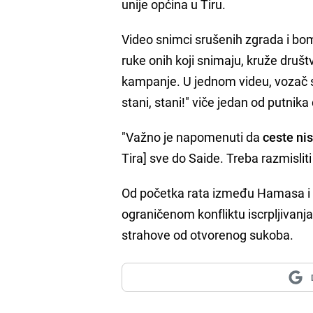
unije općina u Tiru.
Video snimci srušenih zgrada i bom
ruke onih koji snimaju, kruže druš
kampanje. U jednom videu, vozač s
stani, stani!" viče jedan od putnika
"Važno je napomenuti da
ceste nis
Tira] sve do Saide. Treba razmisliti 
Od početka rata između Hamasa i Iz
ograničenom konfliktu iscrpljivanj
strahove od otvorenog sukoba.