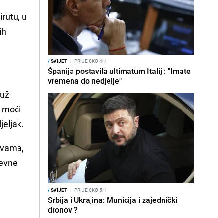
irutu, u
ih
/
SVIJET
I
PRIJE OKO 4H
Španija postavila ultimatum Italiji: "Imate
vremena do nedjelje"
duž
u moći
jeljak.
s vama,
nevne
/
SVIJET
I
PRIJE OKO 5H
Srbija i Ukrajina: Municija i zajednički
dronovi?