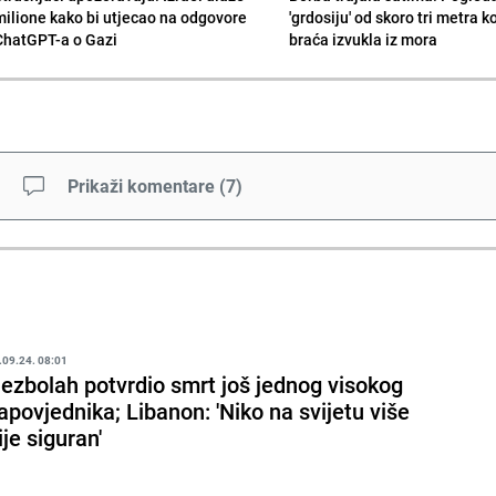
milione kako bi utjecao na odgovore
'grdosiju' od skoro tri metra k
ChatGPT-a o Gazi
braća izvukla iz mora
Prikaži komentare
(
7
)
.09.24. 08:01
ezbolah potvrdio smrt još jednog visokog
apovjednika; Libanon: 'Niko na svijetu više
ije siguran'