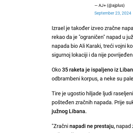
— AJ+ (@ajplus)
September 23, 2024
Izrael je također izveo zračne napa
rekao da je "ograničen" napad u južn
napada bio Ali Karaki, treći vojni
sigurnoj lokaciji i da nije povrijeđen
Oko
35 raketa je ispaljeno iz Liba
odbrambeni korpus, a neke su pale
Tire je ugostio hiljade ljudi rasel
pošteđen zračnih napada. Prije su
južnog Libana.
"Zračni
napadi ne prestaju,
napad z