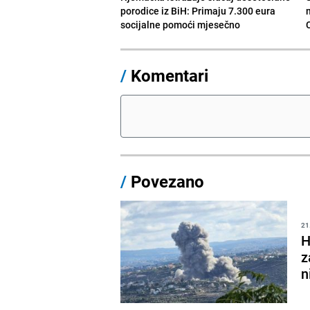
porodice iz BiH: Primaju 7.300 eura
socijalne pomoći mjesečno
/
Komentari
/
Povezano
21
H
z
n