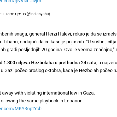
ter.com/gNVNLUlvjm
— Benjamin Netanyahu - בנימין נתניהו (@netanyahu)
benih snaga, general Herzi Halevi, rekao je da se izrael
u Libanu, dodajući da će kasnije pojasniti. "U suštini,
cilj
ah gradi posljednjih 20 godina. Ovo je veoma značajno," r
d 1.300 ciljeva Hezbolaha u prethodna 24 sata
, u najve
 u Gazi počeo prošlog oktobra, kada je Hezbolah počeo 
t away with violating international law in Gaza.
 following the same playbook in Lebanon.
tter.com/MKY36ptYcb