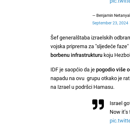
pic.twit
September 23, 2024
Šef generalštaba izraelskih odbram
vojska priprema za "sljedeće faze" 
borbenu infrastrukturu
koju Hezbol
IDF je saopćio da je
pogodio više o
napadu na ovu grupu otkako je rat
na Izrael u podršci Hamasu.
Israel go
Now it’s
pic.twi