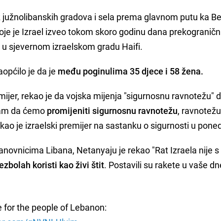
iz južnolibanskih gradova i sela prema glavnom putu ka Be
je je Izrael izveo tokom skoro godinu dana prekograničn
 u sjevernom izraelskom gradu Haifi.
općilo je da je
među poginulima 35 djece i 58 žena.
ijer, rekao je da vojska mijenja "sigurnosnu ravnotežu" 
 sam da ćemo
promijeniti sigurnosnu ravnotežu
, ravnotež
ekao je izraelski premijer na sastanku o sigurnosti u poned
anovnicima Libana, Netanyaju je rekao "Rat Izraela nije 
ezbolah koristi kao živi štit
. Postavili su rakete u vaše d
for the people of Lebanon: