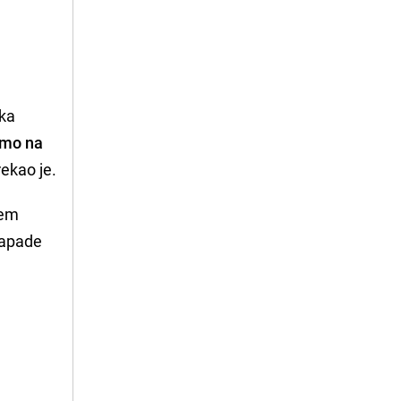
ska
amo na
ekao je.
ćem
napade