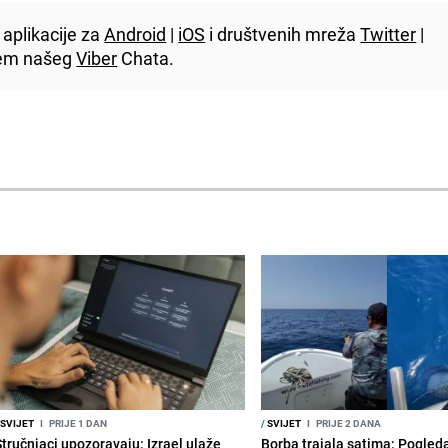
aplikacije za
Android
|
iOS
i društvenih mreža
Twitter
|
utem našeg
Viber
Chata.
SVIJET
I
PRIJE 1 DAN
/
SVIJET
I
PRIJE 2 DANA
Stručnjaci upozoravaju: Izrael ulaže
Borba trajala satima: Pogled