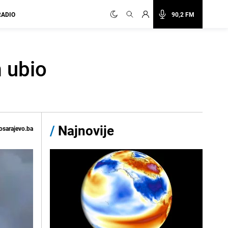
RADIO
90,2 FM
 ubio
/
Najnovije
osarajevo.ba