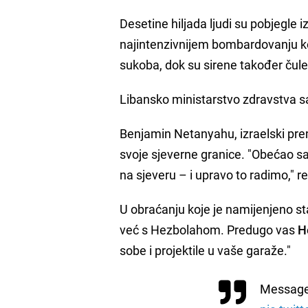
Desetine hiljada ljudi su pobjegle 
najintenzivnijem bombardovanju ko
sukoba, dok su sirene također čule
Libansko ministarstvo zdravstva sa
Benjamin Netanyahu, izraelski prem
svoje sjeverne granice. "Obećao
na sjeveru – i upravo to radimo," r
U obraćanju koje je namijenjeno st
već s Hezbolahom. Predugo vas
H
sobe i projektile u vaše garaže."
Message 