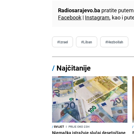
Radiosarajevo.ba
pratite putem 
Facebook
|
Instagram
, kao i p
#Izrael
#Liban
#Hezbollah
/
Najčitanije
/
SVIJET
I
PRIJE OKO 23H
/
Njemačka istražuje slučaj desetočlane