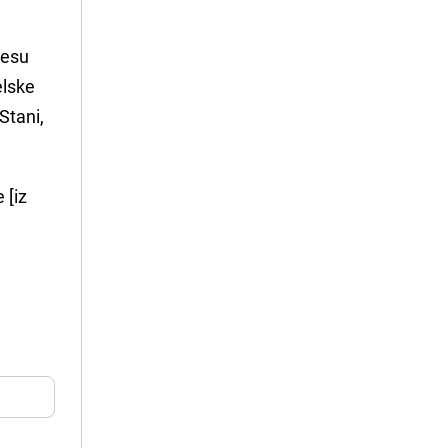
resu
elske
Stani,
 [iz