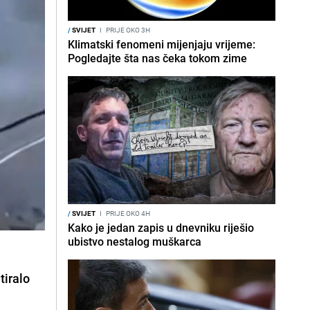
/
SVIJET
I
PRIJE OKO 3H
Klimatski fenomeni mijenjaju vrijeme:
Pogledajte šta nas čeka tokom zime
/
SVIJET
I
PRIJE OKO 4H
Kako je jedan zapis u dnevniku riješio
ubistvo nestalog muškarca
tiralo
.