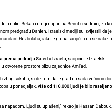
de u dolini Bekaa i drugi napad na Beirut u sedmici, za koj
om predgrađu Dahieh. Izraelski mediji su izvijestili da je 
 komandant Hezbolaha, iako je grupa saopćila da se nalazi
.
na prema području Safed u Izraelu,
saopćio je Izraelski
 u otvorene prostore blizu zajednice Ami’ad.
jenih zbog sukoba, s obzirom da je grad do sada većinom bi
koba u ponedjeljak
, više od 110.000 ljudi je bilo raseljeno
a napadom. Ljudi su uplašeni," rekao je Hassan Dabouk