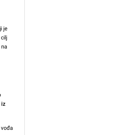
i je
cilj
o na
o
 iz
, vođa