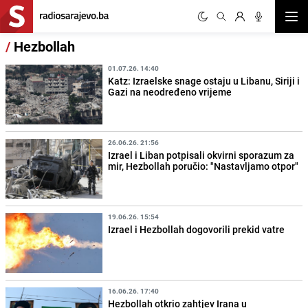
Otvor
/
Hezbollah
01.07.26. 14:40
Katz: Izraelske snage ostaju u Libanu, Siriji i
Gazi na neodređeno vrijeme
26.06.26. 21:56
Izrael i Liban potpisali okvirni sporazum za
mir, Hezbollah poručio: "Nastavljamo otpor"
19.06.26. 15:54
Izrael i Hezbollah dogovorili prekid vatre
16.06.26. 17:40
Hezbollah otkrio zahtjev Irana u