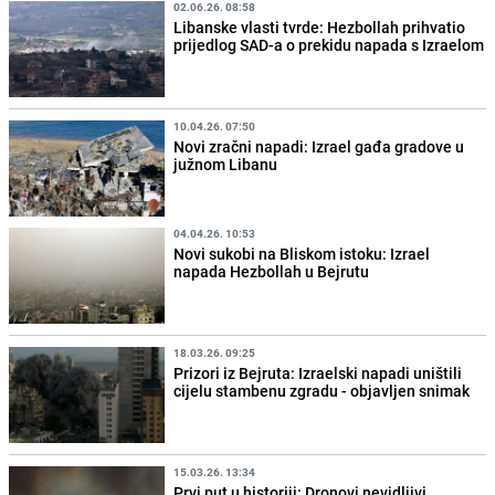
02.06.26. 08:58
Libanske vlasti tvrde: Hezbollah prihvatio
prijedlog SAD-a o prekidu napada s Izraelom
10.04.26. 07:50
Novi zračni napadi: Izrael gađa gradove u
južnom Libanu
04.04.26. 10:53
Novi sukobi na Bliskom istoku: Izrael
napada Hezbollah u Bejrutu
18.03.26. 09:25
Prizori iz Bejruta: Izraelski napadi uništili
cijelu stambenu zgradu - objavljen snimak
15.03.26. 13:34
Prvi put u historiji: Dronovi nevidljivi