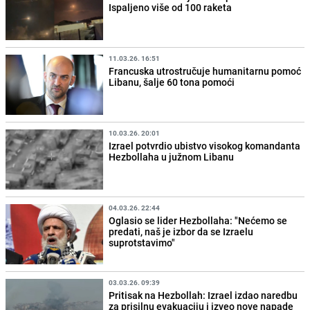
Ispaljeno više od 100 raketa
11.03.26. 16:51
Francuska utrostručuje humanitarnu pomoć
Libanu, šalje 60 tona pomoći
10.03.26. 20:01
Izrael potvrdio ubistvo visokog komandanta
Hezbollaha u južnom Libanu
04.03.26. 22:44
Oglasio se lider Hezbollaha: "Nećemo se
predati, naš je izbor da se Izraelu
suprotstavimo"
03.03.26. 09:39
Pritisak na Hezbollah: Izrael izdao naredbu
za prisilnu evakuaciju i izveo nove napade