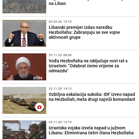
na Liban
02.03.26. 13:10
Libanski premijer izdao naredbu
Hezbollahu: Zabranjuju se sve vojne
aktivnosti grupe
29.11.25. 08:00
Vođa Hezbollaha ne isključuje novi rat s
Izraelom: "Odabrat ćemo vrijeme za
odmazdu"
23.11.25. 14:12
Ozbiljna eskalacija sukoba: IDF izveo napad
na Hezbollah, meta drugi najviši komandant
02.11.25. 13:19
Izraelska vojska izvela napad u južnom
Libanu: Eliminirana četiri člana Hezbollaha