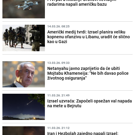
radarima napali američku bazu
14.03.26. 08:25
Američki medij tvrdi: Izrael planira veliku
kopnenu ofanzivu u Libanu, uradit će slično
kao u Gazi
13.03.26. 09:33
Netanyahu javno zaprijetio da će ubiti
Mojtabu Khameneija: "Ne bih davao police
životnog osiguranja"
11.03.26. 21:49
Izrael uzvraća: Započeli opsežan val napada
na mete u Bejrutu
11.03.26. 21:12
Iran i Hezbolah zajedno napali Izrael: