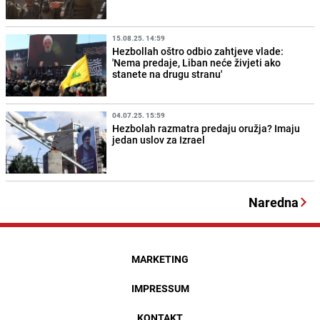
15.08.25. 14:59
Hezbollah oštro odbio zahtjeve vlade:
'Nema predaje, Liban neće živjeti ako
stanete na drugu stranu'
04.07.25. 15:59
Hezbolah razmatra predaju oružja? Imaju
jedan uslov za Izrael
Naredna
MARKETING
IMPRESSUM
KONTAKT