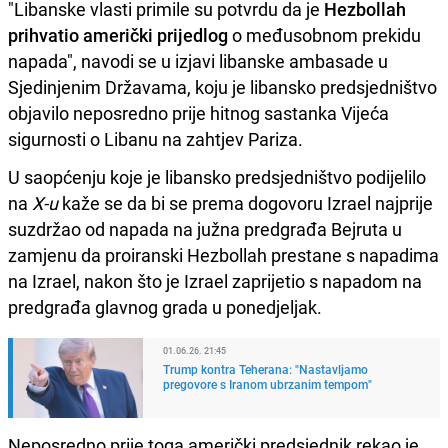
"Libanske vlasti primile su potvrdu da je
Hezbollah
prihvatio američki prijedlog
o međusobnom prekidu
napada", navodi se u izjavi libanske ambasade u
Sjedinjenim Državama, koju je libansko predsjedništvo
objavilo neposredno prije hitnog sastanka Vijeća
sigurnosti o Libanu na zahtjev Pariza.
U saopćenju koje je libansko predsjedništvo podijelilo
na
X-u
kaže se da bi se prema dogovoru Izrael najprije
suzdržao od napada na južna predgrađa Bejruta u
zamjenu da proiranski Hezbollah prestane s napadima
na Izrael, nakon što je Izrael zaprijetio s napadom na
predgrađa glavnog grada u ponedjeljak.
01.06.26. 21:45
Trump kontra Teherana: "Nastavljamo
pregovore s Iranom ubrzanim tempom"
Neposredno prije toga američki predsjednik rekao je