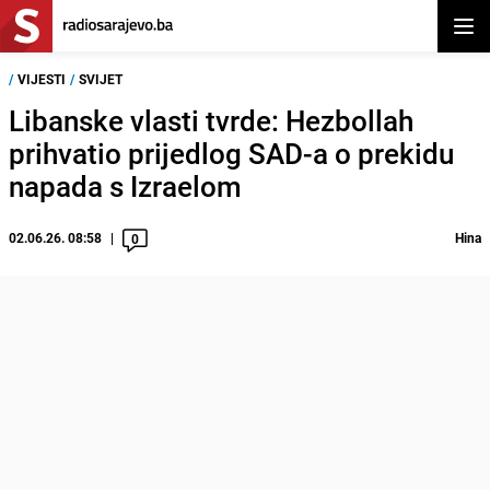
Otvor
/
VIJESTI
/
SVIJET
Libanske vlasti tvrde: Hezbollah
prihvatio prijedlog SAD-a o prekidu
napada s Izraelom
02.06.26. 08:58
Hina
0