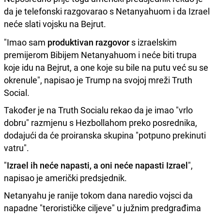
da je telefonski razgovarao s Netanyahuom i da Izrael
neće slati vojsku na Bejrut.
"Imao sam
produktivan razgovor
s izraelskim
premijerom Bibijem Netanyahuom i neće biti trupa
koje idu na Bejrut, a one koje su bile na putu već su se
okrenule", napisao je Trump na svojoj mreži Truth
Social.
Također je na Truth Socialu rekao da je imao "vrlo
dobru" razmjenu s Hezbollahom preko posrednika,
dodajući da će proiranska skupina "potpuno prekinuti
vatru".
"
Izrael ih neće napasti, a oni neće napasti Izrael
",
napisao je američki predsjednik.
Netanyahu je ranije tokom dana naredio vojsci da
napadne "terorističke ciljeve" u južnim predgrađima