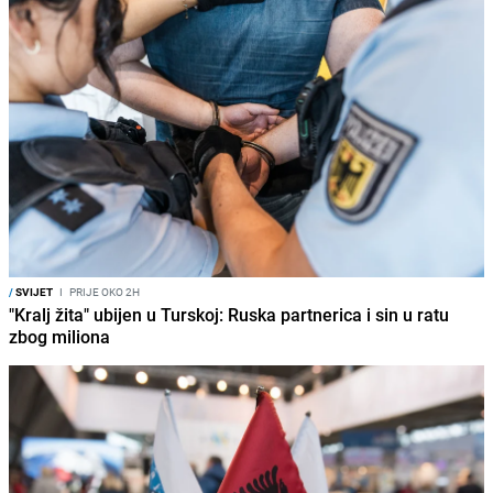
/
SVIJET
I
PRIJE OKO 2H
"Kralj žita" ubijen u Turskoj: Ruska partnerica i sin u ratu
zbog miliona