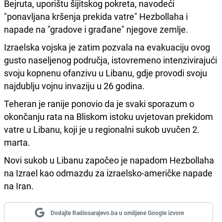
Bejruta, uporištu šijitskog pokreta, navodeći
"ponavljana kršenja prekida vatre" Hezbollaha i
napade na "gradove i građane" njegove zemlje.
Izraelska vojska je zatim pozvala na evakuaciju ovog
gusto naseljenog područja, istovremeno intenzivirajući
svoju kopnenu ofanzivu u Libanu, gdje provodi svoju
najdublju vojnu invaziju u 26 godina.
Teheran je ranije ponovio da je svaki sporazum o
okončanju rata na Bliskom istoku uvjetovan prekidom
vatre u Libanu, koji je u regionalni sukob uvučen 2.
marta.
Novi sukob u Libanu započeo je napadom Hezbollaha
na Izrael kao odmazdu za izraelsko-američke napade
na Iran.
Dodajte Radiosarajevo.ba u omiljene Google izvore