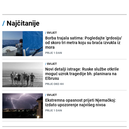
/
Najčitanije
/
SVIJET
Borba trajala satima: Pogledajte 'grdosiju'
od skoro tri metra koju su braća izvukla iz
mora
PRIJE 1 DAN
/
SVIJET
Novi detalji istrage: Ruske službe otkrile
moguć uzrok tragedije bh. planinara na
Elbrusu
PRIJE OKO 4H
/
SVIJET
Ekstremna opasnost prijeti Njemačkoj:
Izdato upozorenje najvišeg nivoa
PRIJE 1 DAN