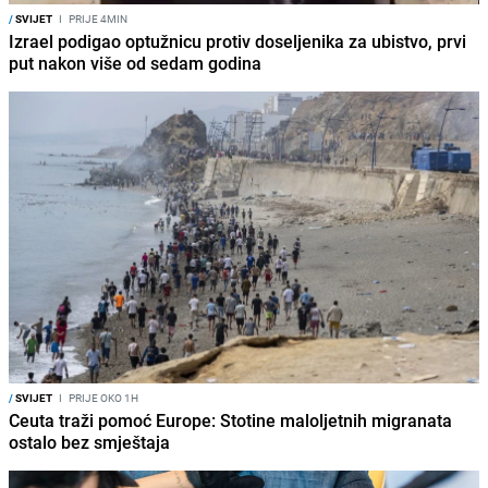
/
SVIJET
I
PRIJE 4MIN
Izrael podigao optužnicu protiv doseljenika za ubistvo, prvi
put nakon više od sedam godina
/
SVIJET
I
PRIJE OKO 1H
Ceuta traži pomoć Europe: Stotine maloljetnih migranata
ostalo bez smještaja