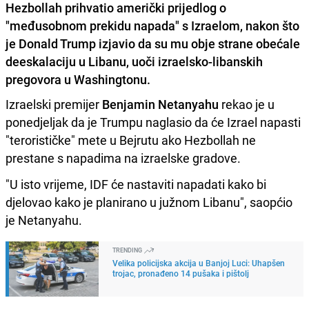
Hezbollah prihvatio američki prijedlog o
"međusobnom prekidu napada" s Izraelom, nakon što
je Donald Trump izjavio da su mu obje strane obećale
deeskalaciju u Libanu, uoči izraelsko-libanskih
pregovora u Washingtonu.
Izraelski premijer
Benjamin Netanyahu
rekao je u
ponedjeljak da je Trumpu naglasio da će Izrael napasti
"terorističke" mete u Bejrutu ako Hezbollah ne
prestane s napadima na izraelske gradove.
"U isto vrijeme, IDF će nastaviti napadati kako bi
djelovao kako je planirano u južnom Libanu", saopćio
je Netanyahu.
TRENDING
Velika policijska akcija u Banjoj Luci: Uhapšen
trojac, pronađeno 14 pušaka i pištolj