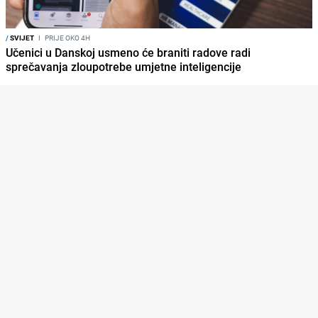
/
SVIJET
I
PRIJE OKO 4H
Učenici u Danskoj usmeno će braniti radove radi
sprečavanja zloupotrebe umjetne inteligencije