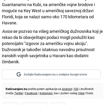
Guantanamo na Kubi, na američke vojne brodove i
moguće na Key West u američkoj saveznoj državi
Floridi, koja se nalazi samo oko 170 kilometara od
Havane.
Axios
se pozvao na višeg američkog dužnosnika koji je
rekao da bi obavještajni podaci mogli poslužiti kao
potencijalni "izgovor za američku vojnu akciju".
Dužnosnik je također istaknuo navodnu prisutnost
iranskih vojnih savjetnika u Havani kao dodatni
čimbenik.
Dodajte Radiosarajevo.ba u omiljene Google izvore
Radiosarajevo.ba
pratite putem aplikacije za
Android
|
iOS
i društvenih
mreža
Twitter
|
Facebook
|
Instagram
, kao i putem našeg
Viber
Chata.