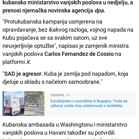
kubansko ministarstvo vanjskih poslova u nedjelju, a
prenosi njemačka novinska agencija
dpa
.
"Protukubanska kampanja usmjerena na
opravdavanje, bez ikakvog razloga, vojnog napada na
Kubu pojačava se sa svakim satom, uz sve
neuvjerljivije optužbe", napisao je zamjenik ministra
vanjskih poslova
Carlos Fernandez de Cossio
na
platformi
X
.
"
SAD je agresor
. Kuba je zemlja pod napadom, koja
djeluje u skladu s načelom samoobrane."
TRENDING
EuroExpress o navodima iz Bugojna: Tvrde da
njihova vozila nisu učestvovala u incidentu
Kubanska ambasada u Washingtonu i ministarstvo
vanjskih poslova u Havani također su potvrdili