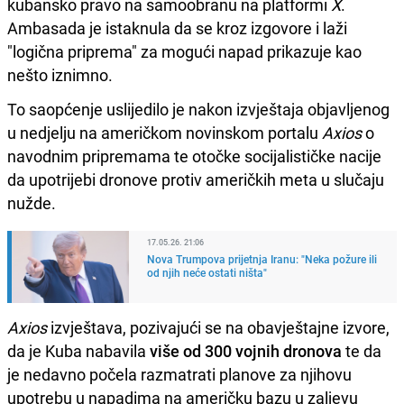
kubansko pravo na samoobranu na platformi
X
.
Ambasada je istaknula da se kroz izgovore i laži
"logična priprema" za mogući napad prikazuje kao
nešto iznimno.
To saopćenje uslijedilo je nakon izvještaja objavljenog
u nedjelju na američkom novinskom portalu
Axios
o
navodnim pripremama te otočke socijalističke nacije
da upotrijebi dronove protiv američkih meta u slučaju
nužde.
17.05.26. 21:06
Nova Trumpova prijetnja Iranu: "Neka požure ili
od njih neće ostati ništa"
Axios
izvještava, pozivajući se na obavještajne izvore,
da je Kuba nabavila
više od 300 vojnih dronova
te da
je nedavno počela razmatrati planove za njihovu
upotrebu u napadima na američku bazu u zaljevu