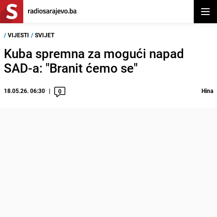
Otvor
/
VIJESTI
/
SVIJET
Kuba spremna za mogući napad
SAD-a: "Branit ćemo se"
18.05.26. 06:30
Hina
0