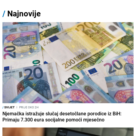
/
Najnovije
/
SVIJET
I
PRIJE OKO 2H
Njemačka istražuje slučaj desetočlane porodice iz BiH:
Primaju 7.300 eura socijalne pomoći mjesečno