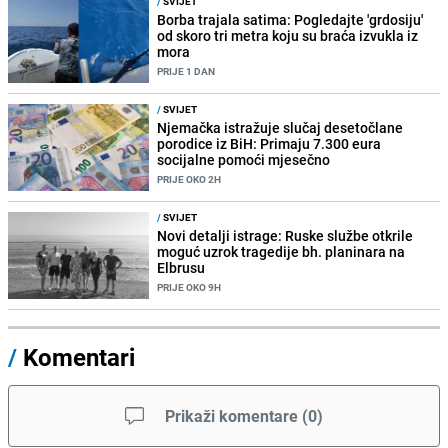
/
SVIJET
Borba trajala satima: Pogledajte 'grdosiju'
od skoro tri metra koju su braća izvukla iz
mora
PRIJE 1 DAN
/
SVIJET
Njemačka istražuje slučaj desetočlane
porodice iz BiH: Primaju 7.300 eura
socijalne pomoći mjesečno
PRIJE OKO 2H
/
SVIJET
Novi detalji istrage: Ruske službe otkrile
moguć uzrok tragedije bh. planinara na
Elbrusu
PRIJE OKO 9H
/
Komentari
Prikaži komentare
(
0
)