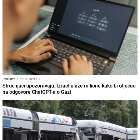
/
SVIJET
I
PRIJE OKO 4H
Stručnjaci upozoravaju: Izrael ulaže milione kako bi utjecao
na odgovore ChatGPT-a o Gazi