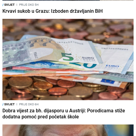
/
SVIJET
I
PRIJE OKO 5H
Krvavi sukob u Grazu: Izboden državljanin BiH
/
SVIJET
I
PRIJE OKO 6H
Dobra vijest za bh. dijasporu u Austriji: Porodicama stiže
dodatna pomoć pred početak škole