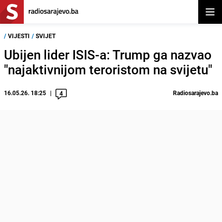
Otvor
/
VIJESTI
/
SVIJET
Ubijen lider ISIS-a: Trump ga nazvao
"najaktivnijom teroristom na svijetu"
16.05.26. 18:25
Radiosarajevo.ba
4