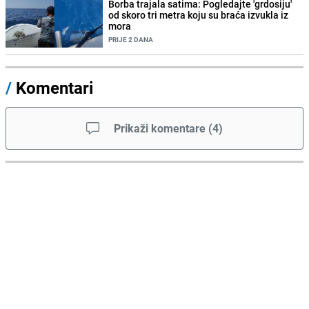
Borba trajala satima: Pogledajte 'grdosiju'
od skoro tri metra koju su braća izvukla iz
mora
PRIJE 2 DANA
/
Komentari
Prikaži komentare
(
4
)