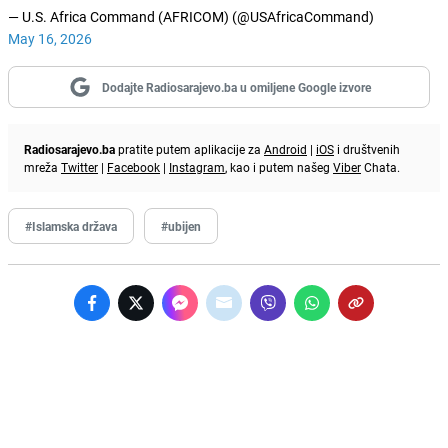
— U.S. Africa Command (AFRICOM) (@USAfricaCommand)
May 16, 2026
Dodajte Radiosarajevo.ba u omiljene Google izvore
Radiosarajevo.ba
pratite putem aplikacije za
Android
|
iOS
i društvenih
mreža
Twitter
|
Facebook
|
Instagram
, kao i putem našeg
Viber
Chata.
#Islamska država
#ubijen