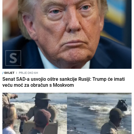
/
SVIJET
I
PRIJE OKO 6H
Senat SAD-a usvojio oštre sankcije Rusiji: Trump će imati
veću moć za obračun s Moskvom