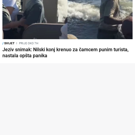
/
SVIJET
I
PRIJE OKO 7H
Jeziv snimak: Nilski konj krenuo za čamcem punim turista,
nastala opšta panika