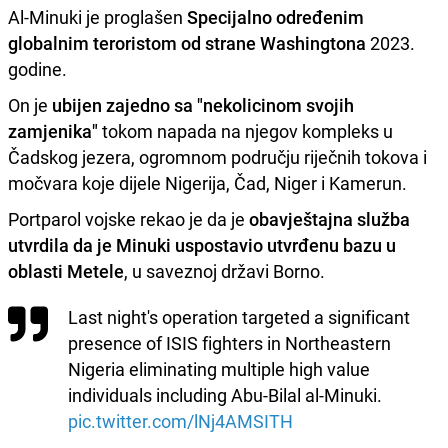
Al‑Minuki je proglašen
Specijalno određenim
globalnim teroristom od strane Washingtona
2023.
godine.
On je
ubijen zajedno sa "nekolicinom svojih
zamjenika"
tokom napada na njegov kompleks u
Čadskog jezera, ogromnom području riječnih tokova i
močvara koje dijele Nigerija, Čad, Niger i Kamerun.
Portparol vojske rekao je da je
obavještajna služba
utvrdila da je Minuki uspostavio utvrđenu bazu u
oblasti Metele
, u saveznoj državi Borno.
Last night's operation targeted a significant
presence of ISIS fighters in Northeastern
Nigeria eliminating multiple high value
individuals including Abu-Bilal al-Minuki.
pic.twitter.com/lNj4AMSITH