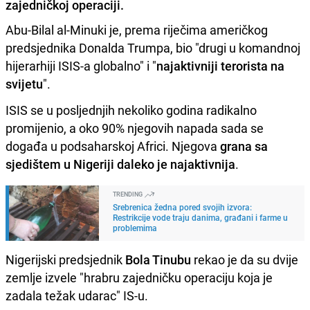
zajedničkoj operaciji.
Abu-Bilal al-Minuki je, prema riječima američkog
predsjednika Donalda Trumpa, bio "drugi u komandnoj
hijerarhiji ISIS-a globalno" i "
najaktivniji terorista na
svijetu
".
ISIS se u posljednjih nekoliko godina radikalno
promijenio, a oko 90% njegovih napada sada se
događa u podsaharskoj Africi. Njegova
grana sa
sjedištem u Nigeriji daleko je najaktivnija
.
TRENDING
Srebrenica žedna pored svojih izvora:
Restrikcije vode traju danima, građani i farme u
problemima
Nigerijski predsjednik
Bola Tinubu
rekao je da su dvije
zemlje izvele "hrabru zajedničku operaciju koja je
zadala težak udarac" IS-u.