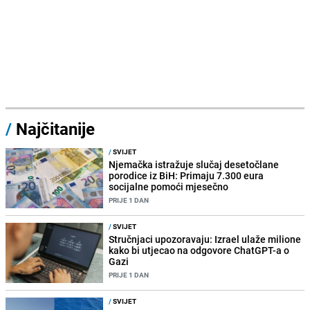
/
Najčitanije
/
SVIJET
Njemačka istražuje slučaj desetočlane
porodice iz BiH: Primaju 7.300 eura
socijalne pomoći mjesečno
PRIJE 1 DAN
/
SVIJET
Stručnjaci upozoravaju: Izrael ulaže milione
kako bi utjecao na odgovore ChatGPT-a o
Gazi
PRIJE 1 DAN
/
SVIJET