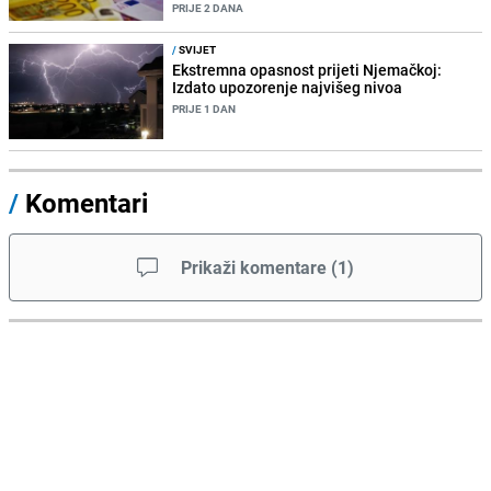
PRIJE 2 DANA
/
SVIJET
Ekstremna opasnost prijeti Njemačkoj:
Izdato upozorenje najvišeg nivoa
PRIJE 1 DAN
/
Komentari
Prikaži komentare
(
1
)