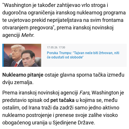
"Washington je također zahtijevao vrlo stroga i
dugoročna ograničenja iranskog nuklearnog programa
te uvjetovao prekid neprijateljstava na svim frontama
otvaranjem pregovora", prema iranskoj novinskoj
agenciji
Mehr
.
17.05.26. 17:30
Poruka Trumpu: "Tajvan neće biti žrtvovan, niti
će odustati od slobode"
Nuklearno pitanje
ostaje glavna sporna tačka između
dviju zemalja.
Prema iranskoj novinskoj agenciji
Fars
, Washington je
predstavio spisak od
pet tačaka
u kojima se, među
ostalim, od Irana traži da zadrži samo jedno aktivno
nuklearno postrojenje i prenese svoje zalihe visoko
obogaćenog uranija u Sjedinjene Države.