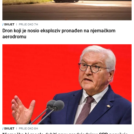
/
SVIJET
I
PRIJE OKO 7H
Dron koji je nosio eksploziv pronađen na njemačkom
aerodromu
/
SVIJET
I
PRIJE OKO 8H