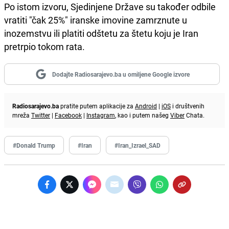
Po istom izvoru, Sjedinjene Države su također odbile
vratiti "čak 25%" iranske imovine zamrznute u
inozemstvu ili platiti odštetu za štetu koju je Iran
pretrpio tokom rata.
Dodajte Radiosarajevo.ba u omiljene Google izvore
Radiosarajevo.ba
pratite putem aplikacije za
Android
|
iOS
i društvenih
mreža
Twitter
|
Facebook
|
Instagram
, kao i putem našeg
Viber
Chata.
#Donald Trump
#Iran
#Iran_Izrael_SAD