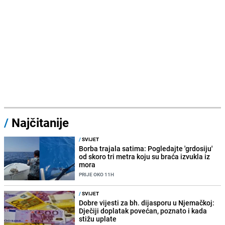
/
Najčitanije
/
SVIJET
Borba trajala satima: Pogledajte 'grdosiju'
od skoro tri metra koju su braća izvukla iz
mora
PRIJE OKO 11H
/
SVIJET
Dobre vijesti za bh. dijasporu u Njemačkoj:
Dječiji doplatak povećan, poznato i kada
stižu uplate