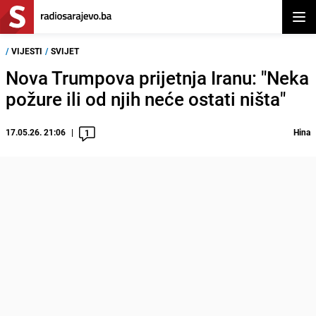
Otvor
/
VIJESTI
/
SVIJET
Nova Trumpova prijetnja Iranu: "Neka
požure ili od njih neće ostati ništa"
17.05.26. 21:06
Hina
1