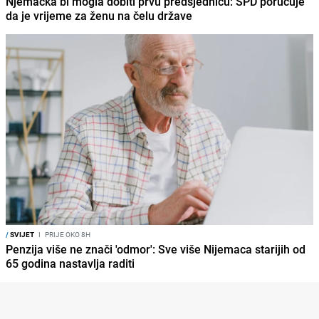
Njemačka bi mogla dobiti prvu predsjednicu: SPD poručuje
da je vrijeme za ženu na čelu države
/
SVIJET
I
PRIJE OKO 8H
Penzija više ne znači 'odmor': Sve više Nijemaca starijih od
65 godina nastavlja raditi