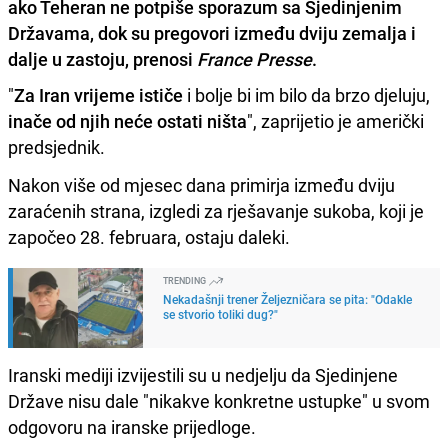
ako Teheran ne potpiše sporazum sa Sjedinjenim
Državama, dok su pregovori između dviju zemalja i
dalje u zastoju, prenosi
France Presse
.
"
Za Iran vrijeme ističe
i bolje bi im bilo da brzo djeluju,
inače od njih neće ostati ništa
", zaprijetio je američki
predsjednik.
Nakon više od mjesec dana primirja između dviju
zaraćenih strana, izgledi za rješavanje sukoba, koji je
započeo 28. februara, ostaju daleki.
TRENDING
Nekadašnji trener Željezničara se pita: "Odakle
se stvorio toliki dug?"
Iranski mediji izvijestili su u nedjelju da Sjedinjene
Države nisu dale "nikakve konkretne ustupke" u svom
odgovoru na iranske prijedloge.