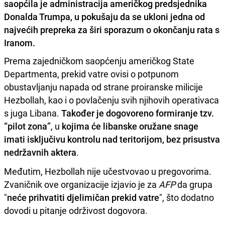
saopćila je administracija američkog predsjednika
Donalda Trumpa, u pokušaju da se ukloni jedna od
najvećih prepreka za širi sporazum o okončanju rata s
Iranom.
Prema zajedničkom saopćenju američkog State
Departmenta, prekid vatre ovisi o potpunom
obustavljanju napada od strane proiranske milicije
Hezbollah, kao i o povlačenju svih njihovih operativaca
s juga Libana.
Također je dogovoreno formiranje tzv.
“pilot zona”
, u
kojima će libanske oružane snage
imati isključivu kontrolu nad teritorijom, bez prisustva
nedržavnih aktera
.
Međutim, Hezbollah nije učestvovao u pregovorima.
Zvaničnik ove organizacije izjavio je za
AFP
da grupa
"
neće prihvatiti djelimičan prekid vatre
", što dodatno
dovodi u pitanje održivost dogovora.