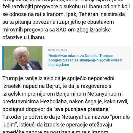
želi razdvojiti pregovore o sukobu u Libanu od onih koji
se odnose na rat s Iranom. Ipak, Teheran insistira da
su ta pitanja povezana i zaprijetio je obustavom
mirovnih pregovora sa SAD-om zbog izraelske
ofanzive u Libanu.
04.06.26. 06:41
Neočekivan udarac za Donalda Trumpa:
Kongres glasao za smanjenje njegovih ovlasti
nad vojskom
Trump je ranije izjavio da je spriječio neposredni
izraelski napad na Bejrut, te da je razgovarao s
izraelskim premijerom Benjaminom Netanyahuom i
predstavnicima Hezbollaha, nakon čega je, kako tvrdi,
postignut dogovor da "
sva pucnjava prestane
".
Također je potvrdio da je Netanyahua nazvao "pomalo
ludim", ističući da izraelske operacije otežavaju
američke napore za postizanje mira s Iranom.