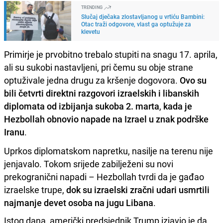
TRENDING
Slučaj dječaka zlostavljanog u vrtiću Bambini:
Otac traži odgovore, vlast ga optužuje za
klevetu
Primirje je prvobitno trebalo stupiti na snagu 17. aprila,
ali su sukobi nastavljeni, pri čemu su obje strane
optuživale jedna drugu za kršenje dogovora.
Ovo su
bili četvrti direktni razgovori izraelskih i libanskih
diplomata od izbijanja sukoba 2. marta
,
kada je
Hezbollah obnovio napade na Izrael u znak podrške
Iranu
.
Uprkos diplomatskom napretku, nasilje na terenu nije
jenjavalo. Tokom srijede zabilježeni su novi
prekogranični napadi – Hezbollah tvrdi da je gađao
izraelske trupe,
dok su izraelski zračni udari usmrtili
najmanje devet osoba na jugu Libana
.
Istog dana, američki predsjednik Trump izjavio je da