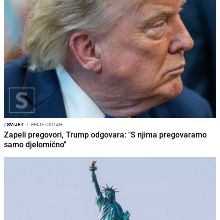
/
SVIJET
I
PRIJE OKO 4H
Zapeli pregovori, Trump odgovara: "S njima pregovaramo
samo djelomično"