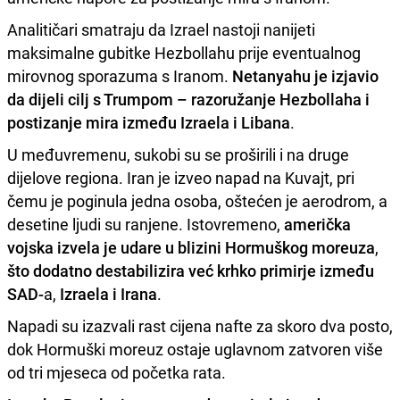
Analitičari smatraju da Izrael nastoji nanijeti
maksimalne gubitke Hezbollahu prije eventualnog
mirovnog sporazuma s Iranom.
Netanyahu je izjavio
da dijeli cilj s Trumpom – razoružanje Hezbollaha i
postizanje mira između Izraela i Libana
.
U međuvremenu, sukobi su se proširili i na druge
dijelove regiona. Iran je izveo napad na Kuvajt, pri
čemu je poginula jedna osoba, oštećen je aerodrom, a
desetine ljudi su ranjene. Istovremeno,
američka
vojska izvela je udare u blizini Hormuškog moreuza
,
što dodatno destabilizira već krhko primirje između
SAD-
a,
Izraela i Irana
.
Napadi su izazvali rast cijena nafte za skoro dva posto,
dok Hormuški moreuz ostaje uglavnom zatvoren više
od tri mjeseca od početka rata.