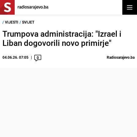
Otvor
/
VIJESTI
/
SVIJET
Trumpova administracija: "Izrael i
Liban dogovorili novo primirje"
04.06.26. 07:05
Radiosarajevo.ba
0