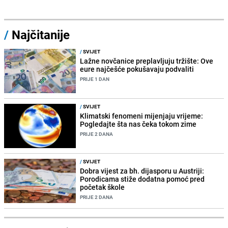
/
Najčitanije
/
SVIJET
Lažne novčanice preplavljuju tržište: Ove
eure najčešće pokušavaju podvaliti
PRIJE 1 DAN
/
SVIJET
Klimatski fenomeni mijenjaju vrijeme:
Pogledajte šta nas čeka tokom zime
PRIJE 2 DANA
/
SVIJET
Dobra vijest za bh. dijasporu u Austriji:
Porodicama stiže dodatna pomoć pred
početak škole
PRIJE 2 DANA