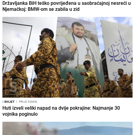
Državljanka BiH teško povrijeđena u saobraćajnoj nesreći u
Njemačkoj: BMW-om se zabila u zid
/
SVIJET
I
PRIJE 53MIN
Huti izveli veliki napad na dvije pokrajine: Najmanje 30
vojnika poginulo