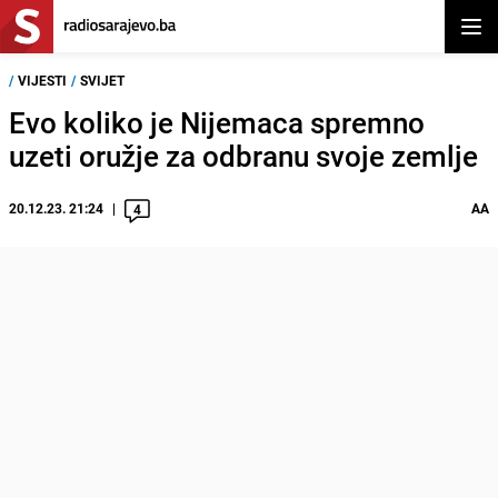
Otvor
/
VIJESTI
/
SVIJET
Evo koliko je Nijemaca spremno
uzeti oružje za odbranu svoje zemlje
20.12.23. 21:24
AA
4