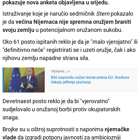
pokazuje nova anketa objavljena u srijedu.
Istraživanje koje je naručio sedmičnik
Stern
pokazalo
je da
većina Nijemaca nije spremna oružjem braniti
svoju zemlju
u potencijalnom oružanom sukobu.
Oko 61 posto ispitanih reklo je da je "malo vjerojatno" ili
"definitivno neće" registrirati se i uzeti oružje, čak i ako
njihovu zemlju napadne strana sila.
TRENDING
BiH napravila važan korak prema EU: Građane
čekaju jeftinija plaćanja
Devetnaest posto reklo je da bi "vjerovatno"
sudjelovalo u oružanoj borbi protiv okupatorskih
snaga.
Brojke su u oštroj suprotnosti s naporima
njemačke
vlade
da izgradi potporu javnosti za ambiciozniji