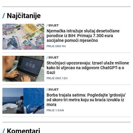
/
Najčitanije
/
SVIJET
Njemačka istražuje slučaj desetočlane
porodice iz BiH: Primaju 7.300 eura
socijalne pomoći mjesečno
PRIJE OKO 9H
/
SVIJET
Stručnjaci upozoravaju: Izrael ulaže milione
kako bi utjecao na odgovore ChatGPT-a o
Gazi
PRIJE OKO 12H
/
SVIJET
Borba trajala satima: Pogledajte 'grdosiju'
od skoro tri metra koju su braća izvukla iz
mora
PRIJE 1 DAN
/
Komentari