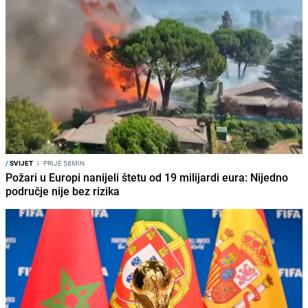
/
SVIJET
I
PRIJE 58MIN
Požari u Europi nanijeli štetu od 19 milijardi eura: Nijedno
područje nije bez rizika