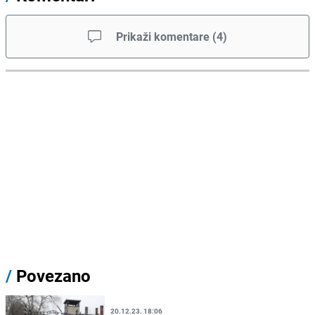
Prikaži komentare
(
4
)
/
Povezano
20.12.23. 18:06