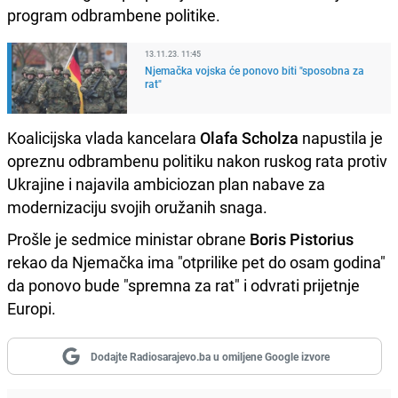
program odbrambene politike.
13.11.23. 11:45
Njemačka vojska će ponovo biti "sposobna za
rat"
Koalicijska vlada kancelara
Olafa Scholza
napustila je
opreznu odbrambenu politiku nakon ruskog rata protiv
Ukrajine i najavila ambiciozan plan nabave za
modernizaciju svojih oružanih snaga.
Prošle je sedmice ministar obrane
Boris Pistorius
rekao da Njemačka ima "otprilike pet do osam godina"
da ponovo bude "spremna za rat" i odvrati prijetnje
Europi.
Dodajte Radiosarajevo.ba u omiljene Google izvore