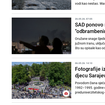
vodi kao nestao. Was
26.05.26. 07:05
SAD ponovo n
"odbrambeni
Oružane snage Sjedin
južnom Iranu, uključ
što su opisale kao o
06.05.26. 14:10
Fotografije i
djecu Saraje
Povodom Dana sjećanj
1992–1995. godine od
preduniverzitetskog 