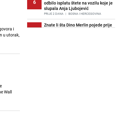
6
odbilo isplatu štete na vozilu koje je
slupala Anja Ljubojević
PRIJE 2 DANA
|
BOSNA I HERCEGOVINA
Znate li šta Dino Merlin pojede prije
govora i
7
izlaska na scenu? Njegov ritual
n u utorak,
iznenadio mnoge
PRIJE 1 DAN
|
SHOWBIZ
Akcija na Dobrinji: Specijalci MUP-a
8
KS opkolili zgradu
PRIJE 2 DANA
|
LOKALNE TEME
Nastavak provokacija: MUP RS
9
oduzeo zastavu s ljiljanima i
sankcionisao vozača iz Bosanskog
e
Novog
he Wall
PRIJE 1 DAN
|
BOSNA I HERCEGOVINA
Stručnjaci upozoravaju: Izrael ulaže
10
milione kako bi utjecao na
odgovore ChatGPT-a o Gazi
PRIJE OKO 14H
|
SVIJET
Kao iz slastičarne: Rolada od