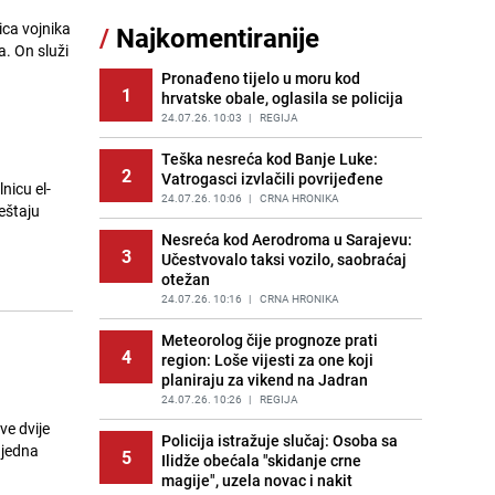
11
čokolade i kokosa bez pečenja,
ica vojnika
/
Najkomentiranije
jednostavan desert bez imalo muke
a. On služi
PRIJE 2 DANA
|
RECEPTI
Pronađeno tijelo u moru kod
1
hrvatske obale, oglasila se policija
Tajna savršenog makedonskog
12
ajvara: Stari recept za kremast i
24.07.26. 10:03
|
REGIJA
bogat okus
Teška nesreća kod Banje Luke:
PRIJE 2 DANA
|
RECEPTI
2
Vatrogasci izvlačili povrijeđene
nicu el-
Kako izgleda travnjak stadiona
24.07.26. 10:06
|
CRNA HRONIKA
eštaju
13
Koševo nakon tri koncerta Dine
Merlina
Nesreća kod Aerodroma u Sarajevu:
3
Učestvovalo taksi vozilo, saobraćaj
PRIJE 3 DANA
|
FOTO
otežan
Ogromna potrošnja vode u dijelu
24.07.26. 10:16
|
CRNA HRONIKA
14
BiH: Inspektori krenuli u kontrole,
slijede kazne
Meteorolog čije prognoze prati
4
region: Loše vijesti za one koji
PRIJE 2 DANA
|
BOSNA I HERCEGOVINA
planiraju za vikend na Jadran
Borba trajala satima: Pogledajte
24.07.26. 10:26
|
REGIJA
15
'grdosiju' od skoro tri metra koju su
ve dvije
braća izvukla iz mora
Policija istražuje slučaj: Osoba sa
 jedna
5
Ilidže obećala "skidanje crne
PRIJE 1 DAN
|
SVIJET
magije", uzela novac i nakit