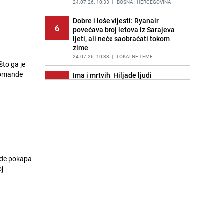
24.07.26. 10:33
|
BOSNA I HERCEGOVINA
Dobre i loše vijesti: Ryanair
6
povećava broj letova iz Sarajeva
ljeti, ali neće saobraćati tokom
zime
24.07.26. 10:33
|
LOKALNE TEME
što ga je
 komande
Ima i mrtvih: Hiljade ljudi
7
evakuirano zbog velikih požara u
Francuskoj i Španiji
24.07.26. 10:46
|
SVIJET
Za bolje planiranje ljetovanja: Šta
o
8
vas očekuje u jednoj od
najpoznatijih destinacija na
Jadranu?
24.07.26. 10:47
|
REGIJA
nade pokapa
oj
Baby boom u susjedstvu: U jednom
9
porodilištu za sat vremena rođeno
devet beba
24.07.26. 11:00
|
REGIJA
Novi broj "Dijaloga" posvećen