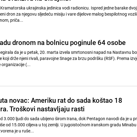
ramatorska ukrajinska jedinica vodi radionicu. Ispred jedne barake dvoj
i dron za njegovu sljedeću misiju i vare dijelove malog bespilotnog vozil
nom, priča...
adu dronom na bolnicu poginule 64 osobe
egirala da je u petak, 20. marta izvela smrtonosni napad na Nastavnu bol
je koji drže njeni rivali, paravojne Snage za brzu podršku (RSF). Prema izvj
organizacije (...
guta novac: Ameriku rat do sada koštao 18
ara. Troškovi nastavljaju rasti
 od 3.000 ljudi do sada ubijeno širom Irana, dok Pentagon navodi da je u pr
e od 15.000 ciljeva u toj zemlji. U jugoistočnom iranskom gradu Minabu
vorena je u ruše...