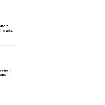
fte iz
11. marta,
dinjenim
rana. U