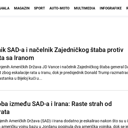
HALA
MAGAZIN
SPORT
AUTO-MOTO
MULTIMEDIA
INFOGRAFIKE
ik SAD-a i načelnik Zajedničkog štaba protiv
ata sa Iranom
njenih Američkih Država JD Vance i načelnik Zajedničkog štaba general D
st zbog eskalacije rata u Iranu, dok je predsjednik Donald Trump razmatra
anka u Bijeloj kući u...
oba između SAD-a i Irana: Raste strah od
rata
enih Američkih Država (SAD) i Irana dodatno je eskalirao nakon što su u
meričku vojnu bazu u Jordanu poginula dva američka vojnika, dok se jed