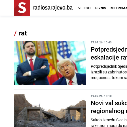
VIJESTI
BIZNIS
METROMA
/
rat
27.07.26. 10:43
Potpredsjedn
eskalacije r
Potpredsjednik Sjedi
izrazili su zabrinuto
mogućnost tokom sast
19.07.26. 18:10
Novi val suk
regionalnog 
Sukob između Sjedinj
raketnom napadu na a