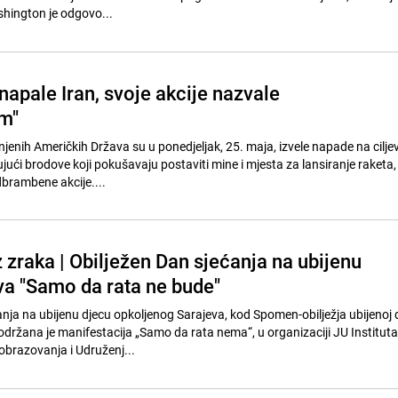
hington je odgovo...
apale Iran, svoje akcije nazvale
m"
jenih Američkih Država su u ponedjeljak, 25. maja, izvele napade na cilje
ujući brodove koji pokušavaju postaviti mine i mjesta za lansiranje raketa
dbrambene akcije....
z zraka | Obilježen Dan sjećanja na ubijenu
va "Samo da rata ne bude"
a na ubijenu djecu opkoljenog Sarajeva, kod Spomen-obilježja ubijenoj d
ržana je manifestacija „Samo da rata nema“, u organizaciji JU Instituta
obrazovanja i Udruženj...