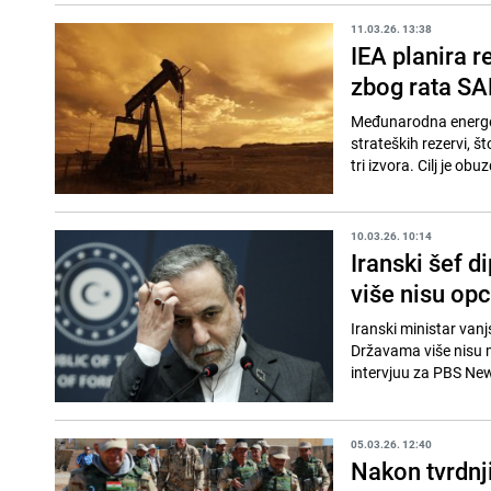
11.03.26. 13:38
IEA planira 
zbog rata SAD
Međunarodna energets
strateških rezervi, št
tri izvora. Cilj je obuz
10.03.26. 10:14
Iranski šef 
više nisu opc
Iranski ministar vanj
Državama više nisu m
intervjuu za PBS New
05.03.26. 12:40
Nakon tvrdnji 