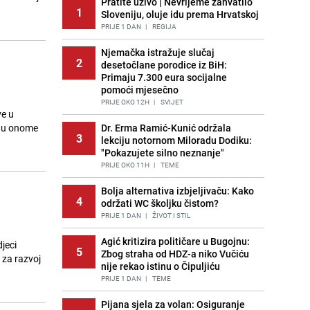
Pratite uživo | Nevrijeme zahvatilo
1
Sloveniju, oluje idu prema Hrvatskoj
PRIJE 1 DAN
|
REGIJA
Njemačka istražuje slučaj
2
desetočlane porodice iz BiH:
Primaju 7.300 eura socijalne
pomoći mjesečno
PRIJE OKO 12H
|
SVIJET
ve u
, u onome
Dr. Erma Ramić-Kunić održala
3
lekciju notornom Miloradu Dodiku:
"Pokazujete silno neznanje"
PRIJE OKO 11H
|
TEME
Bolja alternativa izbjeljivaču: Kako
4
održati WC školjku čistom?
PRIJE 1 DAN
|
ŽIVOT I STIL
Agić kritizira političare u Bugojnu:
jeci
5
Zbog straha od HDZ-a niko Vučiću
 za razvoj
nije rekao istinu o Čipuljiću
PRIJE 1 DAN
|
TEME
Pijana sjela za volan: Osiguranje