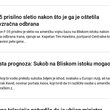
 prisilno sletio nakon što je ga je oštetila
ivzračna odbrana
n F-35 prisilno je sletio na američku vojnu bazu na Bliskom istoku nakon 
a odbrana Irana, vjeruje se. Kapetan Tim Hawkins, portparol Centralne
 avion pete gene...
a ista prognoza: Sukob na Bliskom istoku moga
koji bi vodio prekidu sukoba željeni je ishod, svakako u Europi i Aziji, ali 
ak Ravid, novinar portala Axios, koji tvrdi da tri različite osobe u američk
ničkim z...
na televizija potvrdila da je ubijen ministar