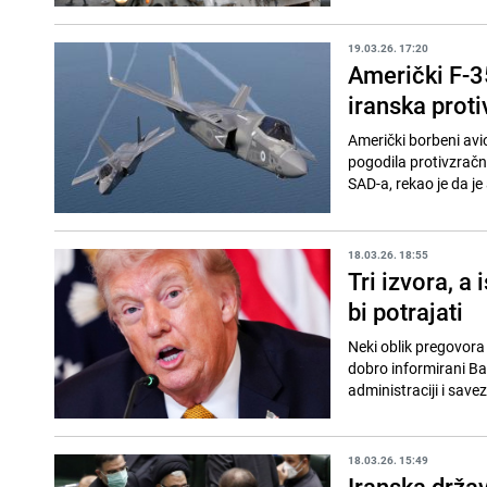
19.03.26. 17:20
Američki F-35
iranska prot
Američki borbeni avio
pogodila protivzračn
SAD-a, rekao je da je
18.03.26. 18:55
Tri izvora, 
bi potrajati
Neki oblik pregovora 
dobro informirani Bar
administraciji i savez
18.03.26. 15:49
Iranska držav