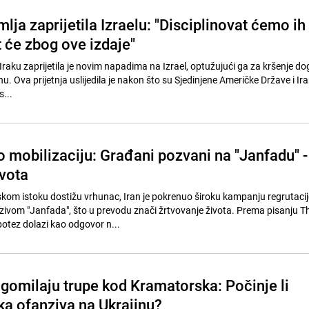
lja zaprijetila Izraelu: "Disciplinovat ćemo ih
t će zbog ove izdaje"
 Iraku zaprijetila je novim napadima na Izrael, optužujući ga za kršenje do
nu. Ova prijetnja uslijedila je nakon što su Sjedinjene Američke Države i Ira
s...
o mobilizaciju: Građani pozvani na "Janfadu" -
ivota
skom istoku dostižu vrhunac, Iran je pokrenuo široku kampanju regrutacij
ivom "Janfada", što u prevodu znači žrtvovanje života. Prema pisanju T
potez dolazi kao odgovor n...
gomilaju trupe kod Kramatorska: Počinje li
ka ofanziva na Ukrajinu?