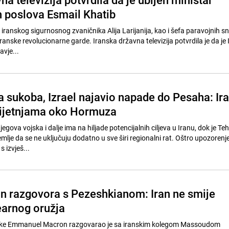
h poslova Esmail Khatib
g iranskog sigurnosnog zvaničnika Alija Larijanija, kao i šefa paravojnih s
Iranske revolucionarne garde. Iranska državna televizija potvrdila je da je 
avje...
a sukoba, Izrael najavio napade do Pesaha: Ir
rijetnjama oko Hormuza
jegova vojska i dalje ima na hiljade potencijalnih ciljeva u Iranu, dok je Te
lje da se ne uključuju dodatno u sve širi regionalni rat. Oštro upozorenje
 izvješ...
 razgovora s Pezeshkianom: Iran ne smije
earnog oružja
ske Emmanuel Macron razgovarao je sa iranskim kolegom Massoudom