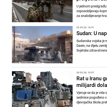
U jednom predgrađu K
osposobljavaju kopnen
za snabdijevanje hra
22.03.26. 16:41
Sudan: U nap
Sudanska vojska je n
Daein, na dijelu zeml
Svjetske zdravstvene 
20.03.26. 10:07
Rat u Iranu 
milijardi dol
Vjeruje se da je više
sedmice pogođeno viš
djevojačka škola pret