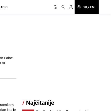
RADIO
90,2 FM
an Caine
o tu
/
Najčitanije
 iranskom
an i dalje