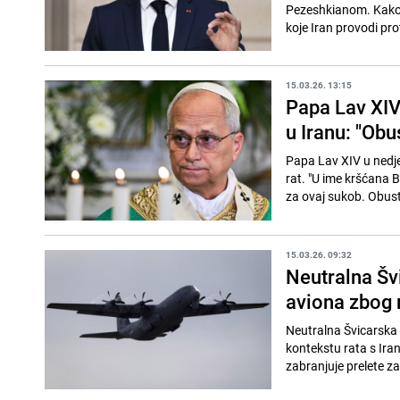
Pezeshkianom. Kako 
koje Iran provodi prot
15.03.26. 13:15
Papa Lav XIV 
u Iranu: "Obu
Papa Lav XIV u nedjel
rat. "U ime kršćana B
za ovaj sukob. Obust
15.03.26. 09:32
Neutralna Šv
aviona zbog 
Neutralna Švicarska s
kontekstu rata s Ira
zabranjuje prelete za