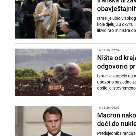
obavještajni
Izrael je ubio visoko
koje djeluju u okviru 
likvidirao ministra ob
16.03.26. 07:54
Ništa od kraj
odgovorio p
Izrael je saopćio da n
upozorio susjedne zem
došlo je istovremeno s
16.03.26. 06:53
Macron nakon
doći do nukl
Predsjednik Francu