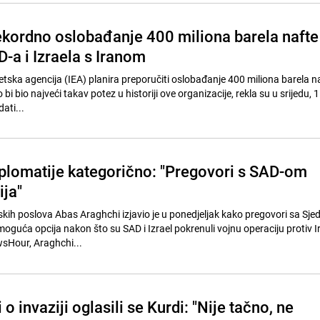
rekordno oslobađanje 400 miliona barela nafte
-a i Izraela s Iranom
ka agencija (IEA) planira preporučiti oslobađanje 400 miliona barela na
o bi bio najveći takav potez u historiji ove organizacije, rekla su u srijedu, 
dati...
diplomatije kategorično: "Pregovori s SAD-om
ija"
skih poslova Abas Araghchi izjavio je u ponedjeljak kako pregovori sa Sje
oguća opcija nakon što su SAD i Izrael pokrenuli vojnu operaciju protiv I
sHour, Araghchi...
o invaziji oglasili se Kurdi: "Nije tačno, ne