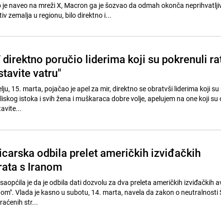
je naveo na mreži X, Macron ga je šozvao da odmah okonča neprihvatlj
iv zemalja u regionu, bilo direktno i...
direktno poručio liderima koji su pokrenuli ra
stavite vatru"
ju, 15. marta, pojačao je apel za mir, direktno se obratvši liderima koji su
liskog istoka i svih žena i muškaraca dobre volje, apelujem na one koji su
avite...
icarska odbila prelet američkih izviđačkih
rata s Iranom
aopćila je da je odbila dati dozvolu za dva preleta američkih izviđačkih a
nom". Vlada je kasno u subotu, 14. marta, navela da zakon o neutralnosti 
raćenih str...