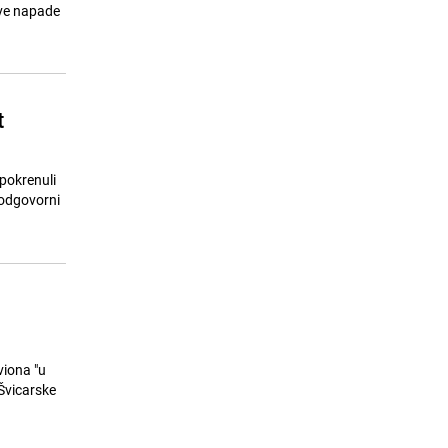
projekat o Prijedoru uskoro pred
ive napade
publikom
24.07.26. 11:58
|
MUZIKA/FILM/LEKTIRA
t
 pokrenuli
 odgovorni
viona "u
Švicarske