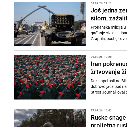
08.04.26. 22:11
Još jedna zem
silom, zažali
Proiranska milicija u
gađanje civila u Liba
7. aprila, postigli dvo
29.03.26. 19:20
Iran pokrenu
žrtvovanje ž
Dok napetosti na Bli
dobrovoljaca pod naz
Street Journal, ovaj 
27.03.26. 16:42
Ruske snage 
proljetna rus