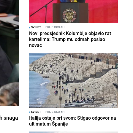
/
SVIJET
I
PRIJE OKO 4H
Novi predsjednik Kolumbije objavio rat
kartelima: Trump mu odmah poslao
novac
/
SVIJET
I
PRIJE OKO 5H
ih snaga
Italija ostaje pri svom: Stigao odgovor na
ultimatum Španije