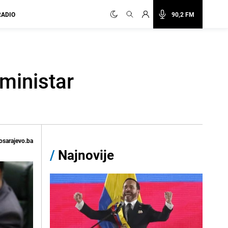
RADIO
90,2 FM
 ministar
osarajevo.ba
/
Najnovije