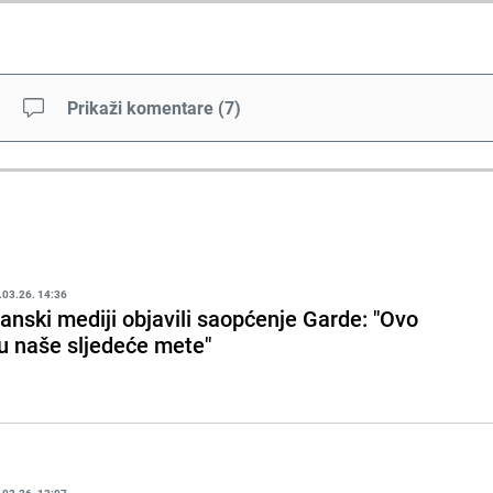
Prikaži komentare
(
7
)
.03.26. 14:36
ranski mediji objavili saopćenje Garde: "Ovo
u naše sljedeće mete"