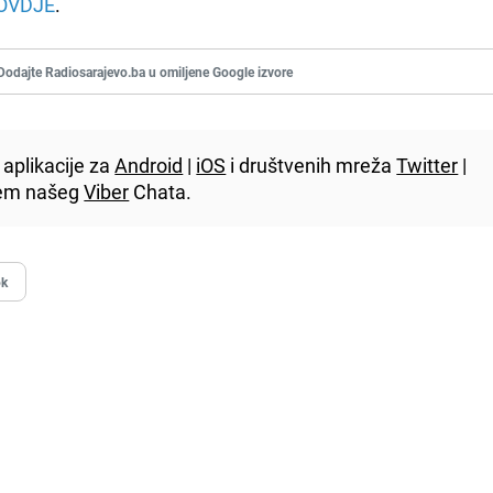
OVDJE
.
Dodajte Radiosarajevo.ba u omiljene Google izvore
aplikacije za
Android
|
iOS
i društvenih mreža
Twitter
|
utem našeg
Viber
Chata.
ok