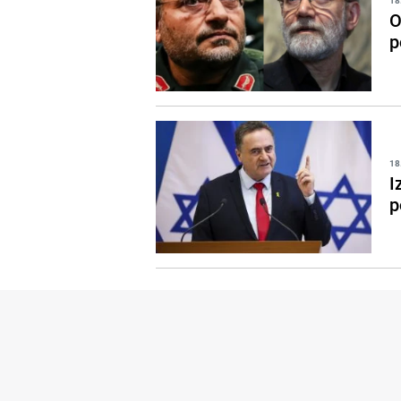
18
O
p
18
I
p