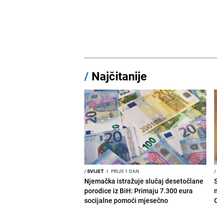
/
Najčitanije
/
SVIJET
I
PRIJE 1 DAN
/
Njemačka istražuje slučaj desetočlane
porodice iz BiH: Primaju 7.300 eura
socijalne pomoći mjesečno