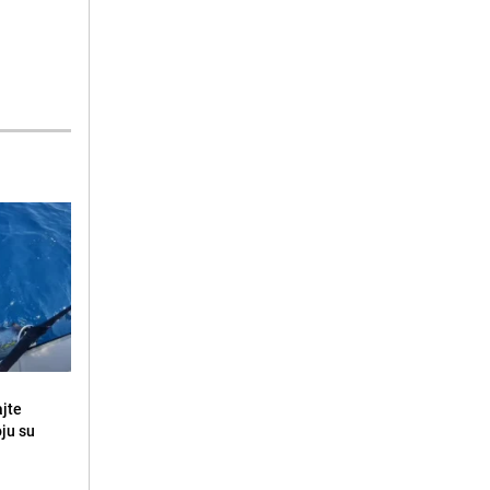
ajte
oju su