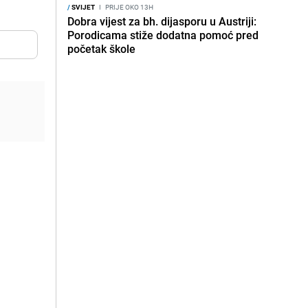
/
SVIJET
I
PRIJE OKO 13H
Dobra vijest za bh. dijasporu u Austriji:
Porodicama stiže dodatna pomoć pred
početak škole