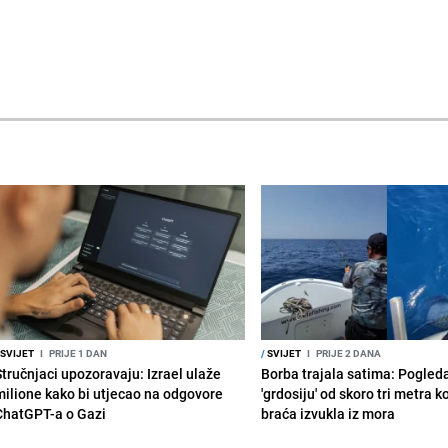
SVIJET
I
PRIJE 1 DAN
/
SVIJET
I
PRIJE 2 DANA
Stručnjaci upozoravaju: Izrael ulaže
Borba trajala satima: Pogled
milione kako bi utjecao na odgovore
'grdosiju' od skoro tri metra k
ChatGPT-a o Gazi
braća izvukla iz mora