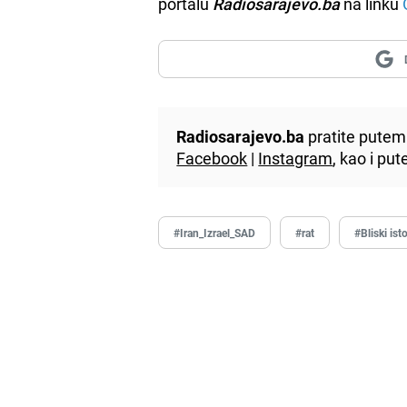
portalu
Radiosarajevo.ba
na linku
Radiosarajevo.ba
pratite putem 
Facebook
|
Instagram
, kao i p
#Iran_Izrael_SAD
#rat
#Bliski ist