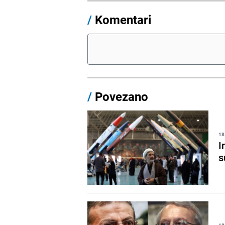
/
Komentari
/
Povezano
18
I
s