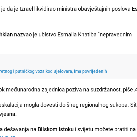
 je da je Izrael likvidirao ministra obavještajnih poslova
E
hkian
nazvao je ubistvo Esmaila Khatiba "nepravednim
retnog i putničkog voza kod Bjelovara, ima povrijeđenih
, dok međunarodna zajednica poziva na suzdržanost, piše
 eskalacija mogla dovesti do šireg regionalnog sukoba. Sit
zvjesna.
za dešavanja na
Bliskom istoku
i svijetu možete pratiti na