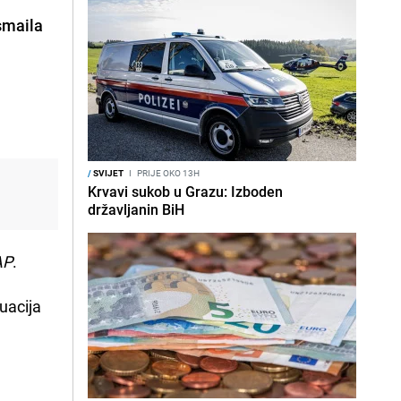
smaila
/
SVIJET
I
PRIJE OKO 13H
Krvavi sukob u Grazu: Izboden
državljanin BiH
AP
.
uacija