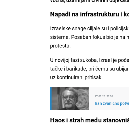
Napadi na infrastrukturu i k
Izraelske snage ciljale su i policij
sisteme. Poseban fokus bio je na m
protesta.
U novijoj fazi sukoba, Izrael je po
tačke i barikade, pri čemu su ubij
uz kontinuirani pritisak.
17.03.26. 22:20
Iran zvanično potvr
Haos i strah među stanovn