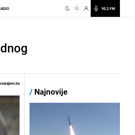
RADIO
90,2 FM
jednog
osarajevo.ba
/
Najnovije