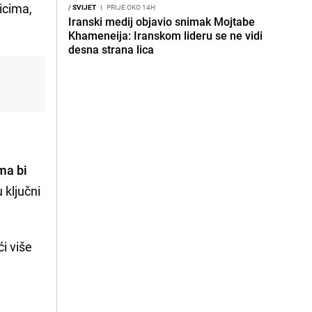
icima,
/
SVIJET
I
PRIJE OKO 14H
Iranski medij objavio snimak Mojtabe
Khameneija: Iranskom lideru se ne vidi
desna strana lica
ima bi
 ključni
ći više