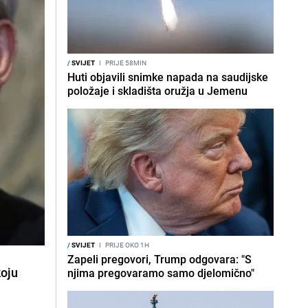
/
SVIJET
I
PRIJE 58MIN
Huti objavili snimke napada na saudijske
položaje i skladišta oružja u Jemenu
/
SVIJET
I
PRIJE OKO 1H
Zapeli pregovori, Trump odgovara: "S
koju
njima pregovaramo samo djelomično"