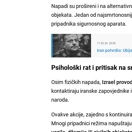
Napadi su prošireni i na alternativ
objekata. Jedan od najsmrtonosniji
pripadnika sigurnosnog aparata.
17.03.26. 20:30
Iran potvrdio: Ubi
Psihološki rat i pritisak na 
Osim fizičkih napada,
Izrael provodi
kontaktiraju iranske zapovjednike i
naroda.
Ovakve akcije, zajedno s kontinui
Mnogi pripadnici režima napuštaju 
vozila, džamija ili civilnih objekat