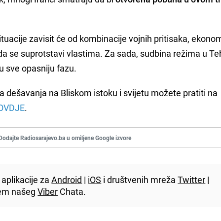
 situacije zavisit će od kombinacije vojnih pritisaka, ekono
 da se suprotstavi vlastima. Za sada, sudbina režima u T
u sve opasniju fazu.
a dešavanja na Bliskom istoku i svijetu možete pratiti na
OVDJE
.
Dodajte Radiosarajevo.ba u omiljene Google izvore
aplikacije za
Android
|
iOS
i društvenih mreža
Twitter
|
utem našeg
Viber
Chata.