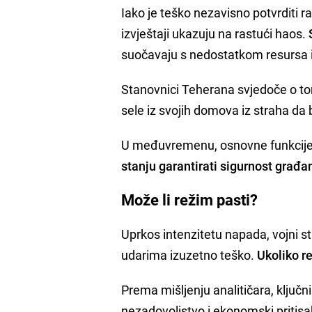
Iako je teško nezavisno potvrditi r
izvještaji ukazuju na rastući haos.
suočavaju s nedostatkom resursa 
Stanovnici Teherana svjedoče o t
sele iz svojih domova iz straha da
U međuvremenu, osnovne funkcije s
stanju garantirati sigurnost građ
Može li režim pasti?
Uprkos intenzitetu napada, vojni st
udarima izuzetno teško.
Ukoliko re
Prema mišljenju analitičara, ključn
nezadovoljstvo i ekonomski pritisa