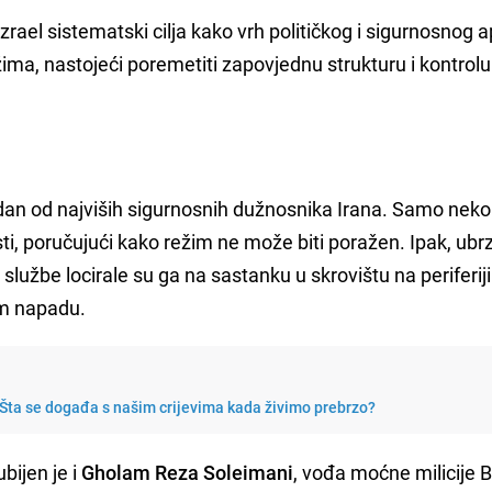
ael sistematski cilja kako vrh političkog i sigurnosnog a
žima, nastojeći poremetiti zapovjednu strukturu i kontrol
edan od najviših sigurnosnih dužnosnika Irana. Samo neko
sti, poručujući kako režim ne može biti poražen. Ipak, ubr
službe locirale su ga na sastanku u skrovištu na periferiji
om napadu.
s: Šta se događa s našim crijevima kada živimo prebrzo?
bijen je i
Gholam Reza Soleimani
, vođa moćne milicije B