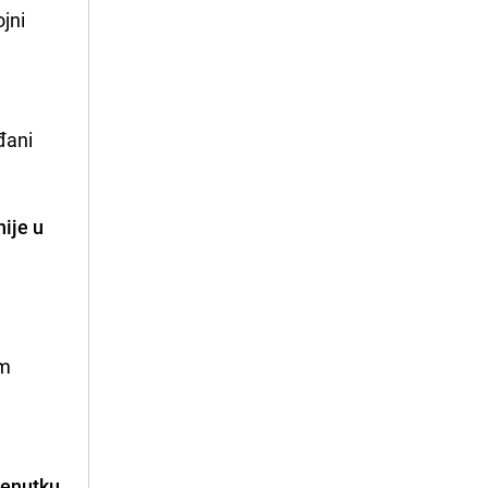
ojni
đani
nije u
im
renutku