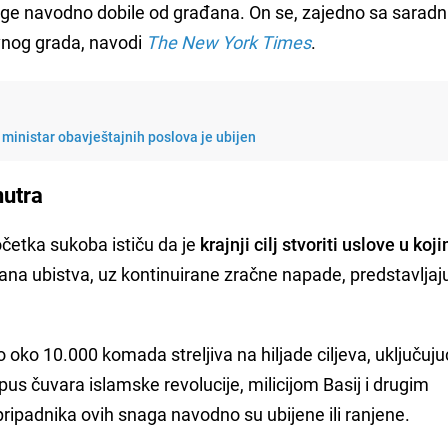
age navodno dobile od građana. On se, zajedno sa saradn
vnog grada, navodi
The New York Times
.
ki ministar obavještajnih poslova je ubijen
nutra
početka sukoba ističu da je
krajnji cilj stvoriti uslove u koj
ljana ubistva, uz kontinuirane zračne napade, predstavljaju
io oko 10.000 komada streljiva na hiljade ciljeva, uključuju
us čuvara islamske revolucije, milicijom Basij i drugim
ripadnika ovih snaga navodno su ubijene ili ranjene.