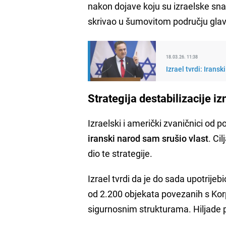
nakon dojave koju su izraelske sn
skrivao u šumovitom području gla
18.03.26. 11:38
Izrael tvrdi: Irans
Strategija destabilizacije iz
Izraelski i američki zvaničnici od 
iranski narod sam srušio vlast
. Ci
dio te strategije.
Izrael tvrdi da je do sada upotrijeb
od 2.200 objekata povezanih s Korp
sigurnosnim strukturama. Hiljade p