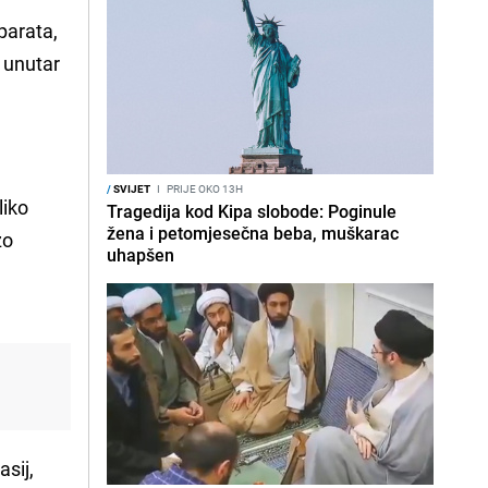
parata,
u unutar
/
SVIJET
I
PRIJE OKO 13H
liko
Tragedija kod Kipa slobode: Poginule
žena i petomjesečna beba, muškarac
zo
uhapšen
asij,