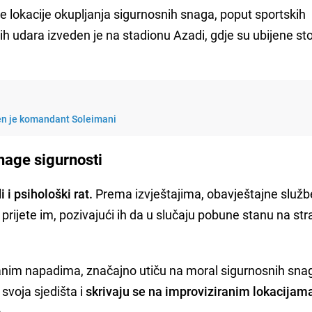
ne lokacije okupljanja sigurnosnih snaga, poput sportskih
h udara izveden je na stadionu Azadi, gdje su ubijene st
jen je komandant Soleimani
snage sigurnosti
 i psihološki rat.
Prema izvještajima, obavještajne služb
 prijete im, pozivajući ih da u slučaju pobune stanu na st
ranim napadima, značajno utiču na moral sigurnosnih sna
svoja sjedišta i
skrivaju se na improviziranim lokacijam
a
.