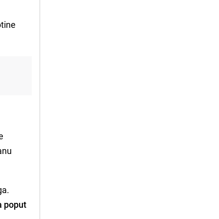
otine
e
ranu
ga.
a poput