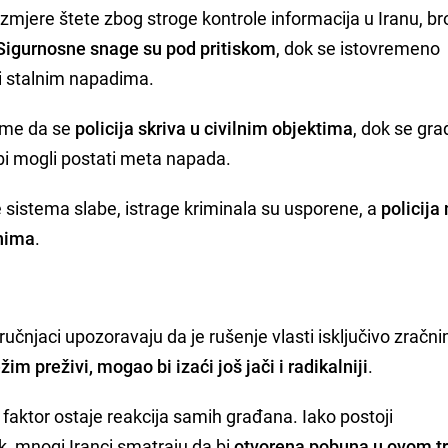
azmjere štete zbog stroge kontrole informacija u Iranu, br
Sigurnosne snage su pod pritiskom
, dok se istovremeno
i stalnim napadima.
ome da se
policija skriva u civilnim objektima
, dok se gra
 bi mogli postati meta napada.
istema slabe, istrage kriminala su usporene, a
policija 
anima
.
ručnjaci upozoravaju da je rušenje vlasti isključivo zračn
žim preživi, mogao bi izaći još jači i radikalniji
.
i faktor ostaje reakcija samih građana. Iako postoji
k, mnogi Iranci smatraju da bi
otvorena pobuna u ovom t