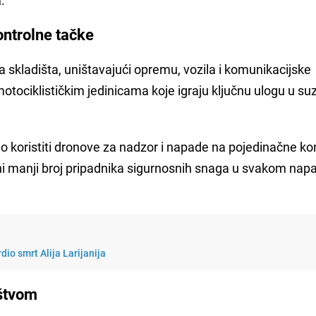
ontrolne tačke
ska skladišta, uništavajući opremu, vozila i komunikacijske
otociklističkim jedinicama koje igraju ključnu ulogu u suz
čeo koristiti dronove za nadzor i napade na pojedinačne ko
ani manji broj pripadnika sigurnosnih snaga u svakom napa
dio smrt Alija Larijanija
ištvom