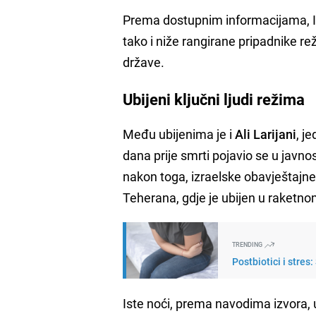
Prema dostupnim informacijama, Izr
tako i niže rangirane pripadnike re
države.
Ubijeni ključni ljudi režima
Među ubijenima je i
Ali Larijani
, j
dana prije smrti pojavio se u javno
nakon toga, izraelske obavještajne 
Teherana, gdje je ubijen u raketn
TRENDING
Postbiotici i stre
Iste noći, prema navodima izvora, u