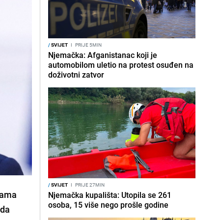
/
SVIJET
I
PRIJE 5MIN
Njemačka: Afganistanac koji je
automobilom uletio na protest osuđen na
doživotni zatvor
/
SVIJET
I
PRIJE 27MIN
ijama
Njemačka kupališta: Utopila se 261
osoba, 15 više nego prošle godine
lda