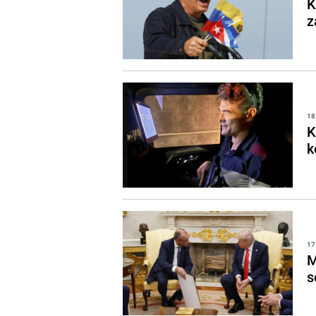
K
z
18
K
k
17
M
s