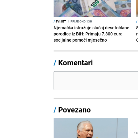
/
SVIJET
I
PRIJE OKO 13H
/
Njemačka istražuje slučaj desetočlane
porodice iz BiH: Primaju 7.300 eura
socijalne pomoći mjesečno
/
Komentari
/
Povezano
18