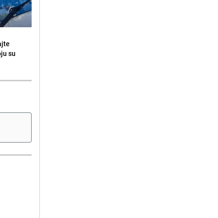
ajte
oju su