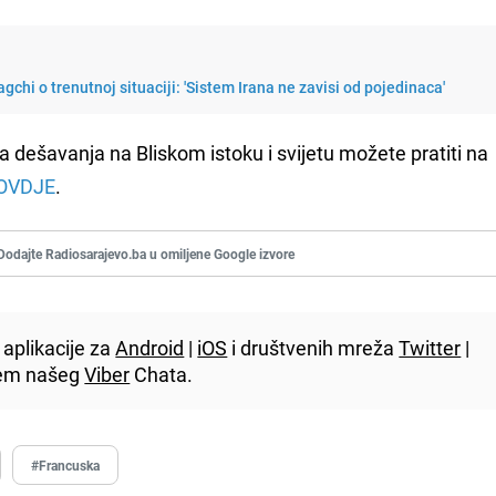
agchi o trenutnoj situaciji: 'Sistem Irana ne zavisi od pojedinaca'
a dešavanja na Bliskom istoku i svijetu možete pratiti na
OVDJE
.
Dodajte Radiosarajevo.ba u omiljene Google izvore
aplikacije za
Android
|
iOS
i društvenih mreža
Twitter
|
utem našeg
Viber
Chata.
#Francuska