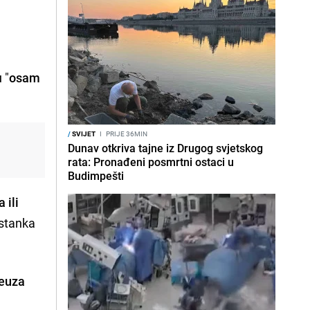
 "
osam
/
SVIJET
I
PRIJE 36MIN
Dunav otkriva tajne iz Drugog svjetskog
rata: Pronađeni posmrtni ostaci u
Budimpešti
 ili
astanka
reuza