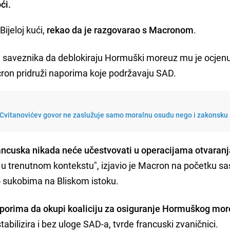
ći.
ijeloj kući,
rekao da je razgovarao s Macronom
.
 saveznika da deblokiraju Hormuški moreuz mu je ocjenu
acron pridruži naporima koje podržavaju SAD.
 Cvitanovićev govor ne zaslužuje samo moralnu osudu nego i zakonsku
ancuska nikada neće učestvovati u operacijama otvaranja
u trenutnom kontekstu", izjavio je Macron na početku s
o sukobima na Bliskom istoku.
naporima da okupi koaliciju za osiguranje Hormuškog mo
abilizira i bez uloge SAD-a, tvrde francuski zvaničnici.