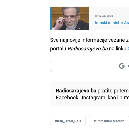
18.03.26. 09:02
Iranski ministar Ar
Sve najnovije informacije vezane z
portalu
Radiosarajevo.ba
na linku
Radiosarajevo.ba
pratite putem 
Facebook
|
Instagram
, kao i p
#Iran_Izrael_SAD
#Emmanuel Macron