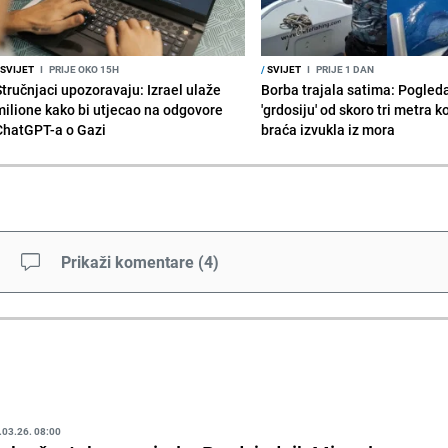
SVIJET
I
PRIJE OKO 15H
/
SVIJET
I
PRIJE 1 DAN
Stručnjaci upozoravaju: Izrael ulaže
Borba trajala satima: Pogled
milione kako bi utjecao na odgovore
'grdosiju' od skoro tri metra k
ChatGPT-a o Gazi
braća izvukla iz mora
Prikaži komentare
(
4
)
.03.26. 08:00