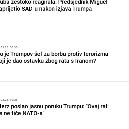
uba žestoko reagirala: Predsjednik Miguel
aprijetio SAD-u nakon izjava Trumpa
.03.26. 06:30
o je Trumpov šef za borbu protiv terorizma
oji je dao ostavku zbog rata s Iranom?
.03.26. 19:36
erz poslao jasnu poruku Trumpu: "Ovaj rat
e ne tiče NATO-a"