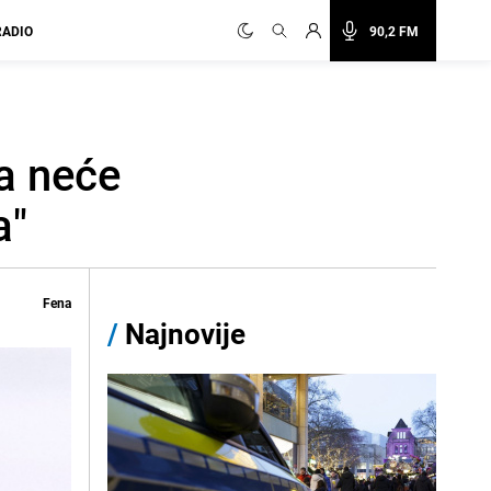
RADIO
90,2 FM
a neće
a"
Fena
/
Najnovije