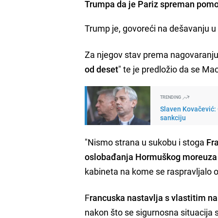
Trumpa da je Pariz spreman pomo
Trump je, govoreći na dešavanju u B
Za njegov stav prema nagovaranju
od deset
" te je predložio da se M
TRENDING
Slaven Kovačević:
sankciju
"Nismo strana u sukobu i stoga
Fr
oslobađanja Hormuškog moreuza
kabineta na kome se raspravljalo 
F
rancuska nastavlja s vlastitim 
nakon što se sigurnosna situacija st