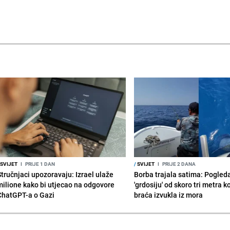
SVIJET
I
PRIJE 1 DAN
/
SVIJET
I
PRIJE 2 DANA
Stručnjaci upozoravaju: Izrael ulaže
Borba trajala satima: Pogled
milione kako bi utjecao na odgovore
'grdosiju' od skoro tri metra k
ChatGPT-a o Gazi
braća izvukla iz mora