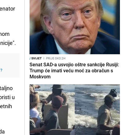
senator
anom
icije".
/
SVIJET
I
PRIJE OKO 2H
Senat SAD-a usvojio oštre sankcije Rusiji:
j?
Trump će imati veću moć za obračun s
Moskvom
taljno
risti u
retnih
da