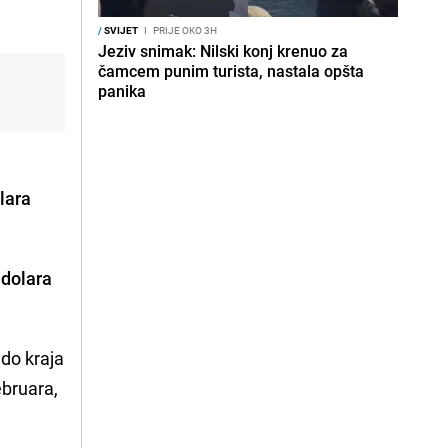
/
SVIJET
I
PRIJE OKO 3H
Jeziv snimak: Nilski konj krenuo za
čamcem punim turista, nastala opšta
panika
olara
 dolara
 do kraja
ebruara,