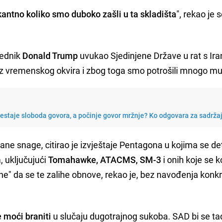
antno koliko smo duboko zašli u ta skladišta
", rekao je 
jednik
Donald Trump
uvukao Sjedinjene Države u rat s Ir
bez vremenskog okvira i zbog toga smo potrošili mnogo mun
restaje sloboda govora, a počinje govor mržnje? Ko odgovara za sadrža
žane snage, citirao je izvještaje Pentagona u kojima se de
, uključujući
Tomahawke, ATACMS, SM-3
i onih koje se ko
ine" da se te zalihe obnove, rekao je, bez navođenja konk
moći braniti
u slučaju dugotrajnog sukoba. SAD bi se ta