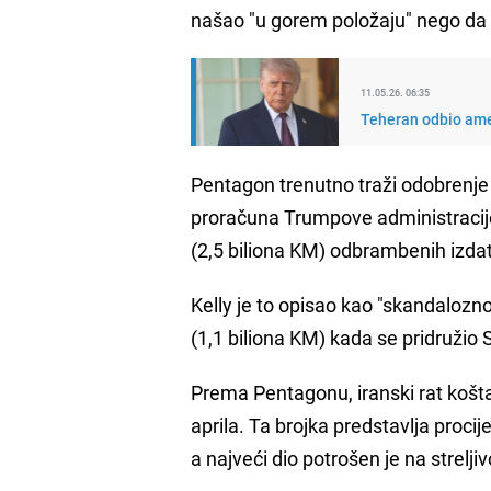
našao "u gorem položaju" nego da se
11.05.26. 06:35
Teheran odbio amer
Pentagon trenutno traži odobrenje
proračuna Trumpove administracij
(2,5 biliona KM) odbrambenih izda
Kelly je to opisao kao "skandalozn
(1,1 biliona KM) kada se pridružio 
Prema Pentagonu, iranski rat košta
aprila. Ta brojka predstavlja proc
a najveći dio potrošen je na streljiv