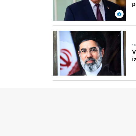
p
10
V
i