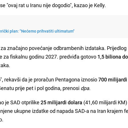
 "ovaj rat u Iranu nije dogodio", kazao je Kelly.
ički plan: "Nećemo prihvatiti ultimatum"
 za značajno povećanje odbrambenih izdataka. Prijedlog
e za fiskalnu godinu 2027. predviđa gotovo
1,5 biliona d
taka.
o", rekavši da je proračun Pentagona iznosio
700 milijardi
Senatu prije pet i pol godina, prenosi
dpa
.
o je SAD otprilike
25 milijardi dolara
(41,60 milijardi KM)
ijenjene ukupne izdatke od napada SAD-a na Iran krajem f
o.