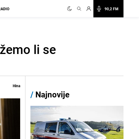
RADIO
90,2 FM
žemo li se
Hina
/
Najnovije