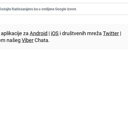
Dodajte Radiosarajevo.ba u omiljene Google izvore
aplikacije za
Android
|
iOS
i društvenih mreža
Twitter
|
utem našeg
Viber
Chata.