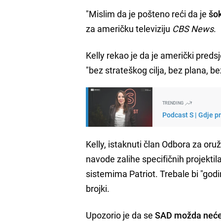
"Mislim da je pošteno reći da je
šok
za američku televiziju
CBS News
.
Kelly rekao je da je američki preds
"bez strateškog cilja, bez plana, 
TRENDING
Podcast S | Gdje p
Kelly, istaknuti član Odbora za oru
navode zalihe specifičnih projektila
sistemima Patriot. Trebale bi "god
brojki.
Upozorio je da se
SAD možda neće 