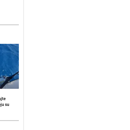
ajte
oju su