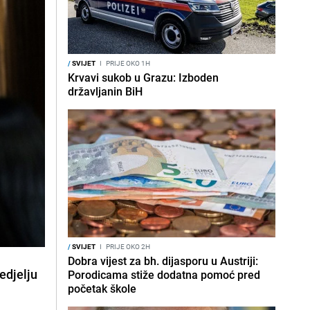
/
SVIJET
I
PRIJE OKO 1H
Krvavi sukob u Grazu: Izboden
državljanin BiH
/
SVIJET
I
PRIJE OKO 2H
Dobra vijest za bh. dijasporu u Austriji:
nedjelju
Porodicama stiže dodatna pomoć pred
početak škole