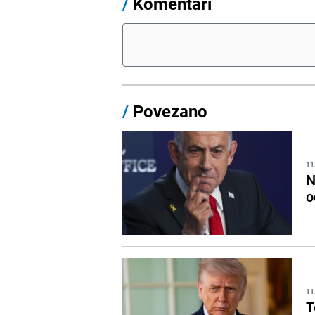
/
Komentari
/
Povezano
11
N
o
11
T