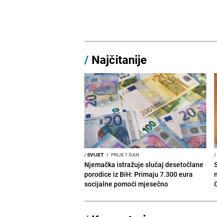
/
Najčitanije
/
SVIJET
I
PRIJE 1 DAN
/
Njemačka istražuje slučaj desetočlane
porodice iz BiH: Primaju 7.300 eura
socijalne pomoći mjesečno