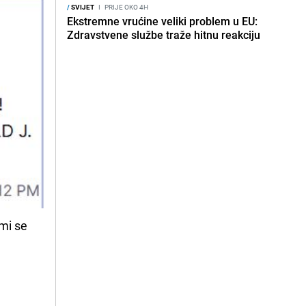
/
SVIJET
I
PRIJE OKO 4H
Ekstremne vrućine veliki problem u EU:
Zdravstvene službe traže hitnu reakciju
 mi se