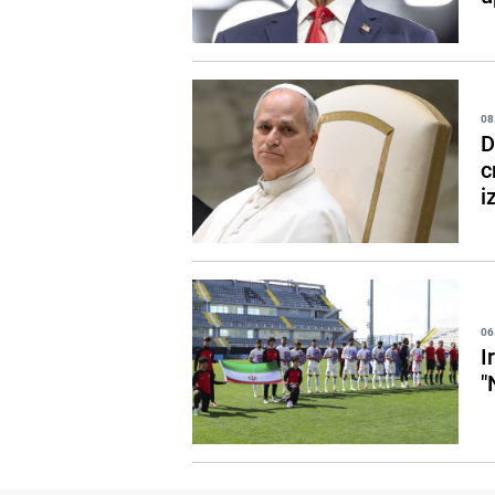
08
D
c
i
06
I
"