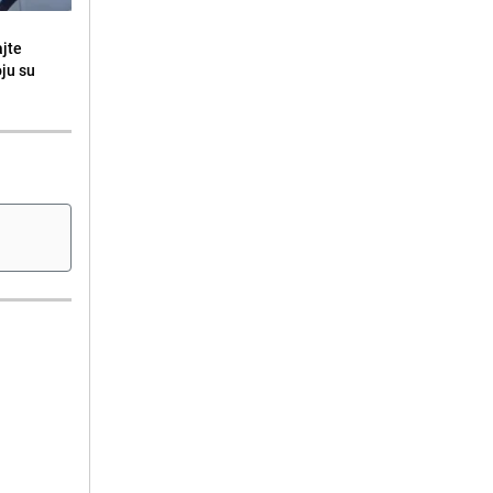
ajte
oju su