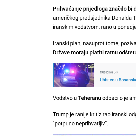
Prihvaćanje prijedloga značilo bi
američkog predsjednika Donalda Tr
iranskim vodstvom, rano u ponedjel
Iranski plan, nasuprot tome, poziv
Države moraju platiti ratnu odštet
TRENDING
Ubistvo u Bosansko
Vodstvo u
Teheranu
odbacilo je ame
Trump je ranije kritizirao iranski 
"potpuno neprihvatljiv".