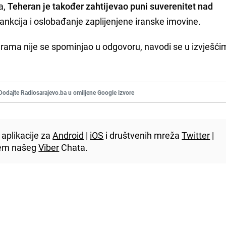
a,
Teheran je također zahtijevao puni suverenitet nad
sankcija i oslobađanje zaplijenjene iranske imovine.
rama nije se spominjao u odgovoru, navodi se u izvješći
Dodajte Radiosarajevo.ba u omiljene Google izvore
aplikacije za
Android
|
iOS
i društvenih mreža
Twitter
|
utem našeg
Viber
Chata.