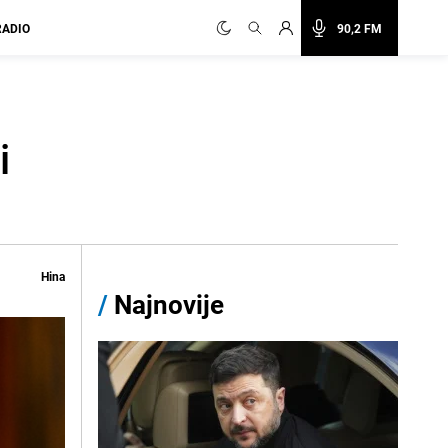
RADIO
90,2 FM
i
Hina
/
Najnovije