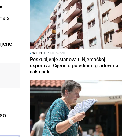
"
na s
njene
/
SVIJET
I
PRIJE OKO 3H
Poskupljenje stanova u Njemačkoj
usporava: Cijene u pojedinim gradovima
čak i pale
kao