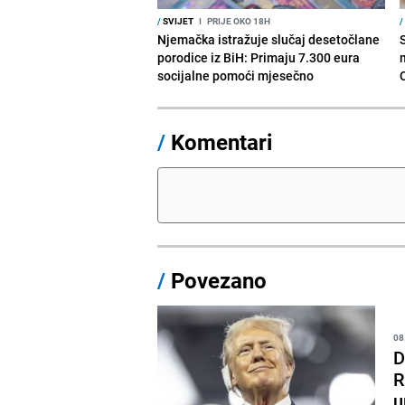
/
SVIJET
I
PRIJE OKO 18H
/
Njemačka istražuje slučaj desetočlane
porodice iz BiH: Primaju 7.300 eura
socijalne pomoći mjesečno
/
Komentari
/
Povezano
08
D
R
u