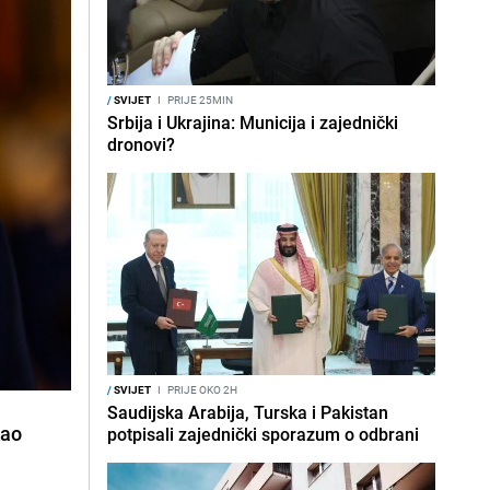
/
SVIJET
I
PRIJE 25MIN
Srbija i Ukrajina: Municija i zajednički
dronovi?
/
SVIJET
I
PRIJE OKO 2H
Saudijska Arabija, Turska i Pakistan
kao
potpisali zajednički sporazum o odbrani