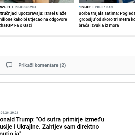
SVIJET
I
PRIJE OKO 20H
/
SVIJET
I
PRIJE 1 DAN
Stručnjaci upozoravaju: Izrael ulaže
Borba trajala satima: Pogled
milione kako bi utjecao na odgovore
'grdosiju' od skoro tri metra k
ChatGPT-a o Gazi
braća izvukla iz mora
Prikaži komentare
(
2
)
.05.26. 20:21
onald Trump: "Od sutra primirje između
usije i Ukrajine. Zahtjev sam direktno
putio ja"