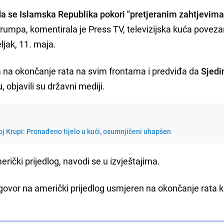
 da se Islamska Republika pokori "pretjeranim zahtjevima
umpa, komentirala je Press TV, televizijska kuća poveza
jak, 11. maja.
a na okončanje rata na svim frontama i predviđa da
Sjedi
u
, objavili su državni mediji.
j Krupi: Pronađeno tijelo u kući, osumnjičeni uhapšen
rički prijedlog, navodi se u izvještajima.
odgovor na američki prijedlog usmjeren na okončanje rata 