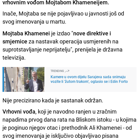
vrhovnim vođom Mojtabom Khameneijem.
Inače, Mojtaba se nije pojavljivao u javnosti još od
svog imenovanja u martu.
Mojtaba Khamenei
je izdao "
nove direktive i
smjernice
za nastavak operacija usmjerenih na
suprotstavljanje neprijatelju", prenijela je državna
televizija.
TRENDING
Kamere u ovom dijelu Sarajeva sada snimaju
vozite li 'žutom trakom', oglasio se i Edin Forto
Nije precizirano kada je sastanak održan.
Vrhovni vođa
, koji je navodno ranjen u zračnim
napadima prvog dana rata na Bliskom istoku - u kojima
je poginuo njegov otac i prethodnik Ali Khamenei - od
svog imenovanja je isključivo objavljivao pisana