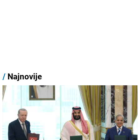
/
Najnovije