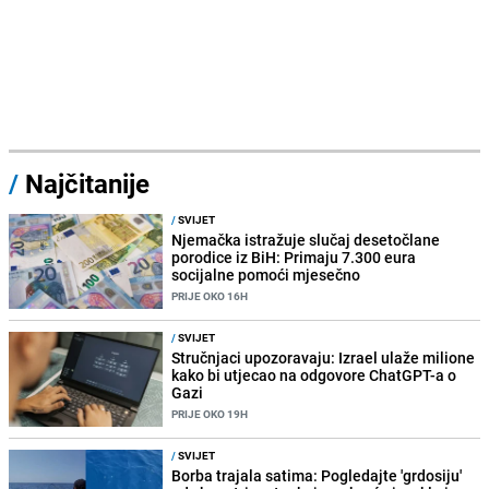
/
Najčitanije
/
SVIJET
Njemačka istražuje slučaj desetočlane
porodice iz BiH: Primaju 7.300 eura
socijalne pomoći mjesečno
PRIJE OKO 16H
/
SVIJET
Stručnjaci upozoravaju: Izrael ulaže milione
kako bi utjecao na odgovore ChatGPT-a o
Gazi
PRIJE OKO 19H
/
SVIJET
Borba trajala satima: Pogledajte 'grdosiju'