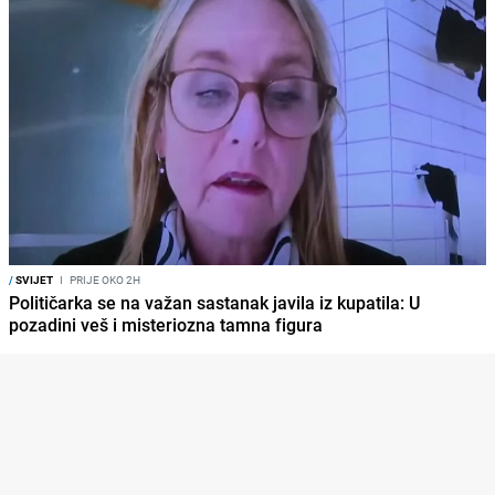
/
SVIJET
I
PRIJE OKO 2H
Političarka se na važan sastanak javila iz kupatila: U
pozadini veš i misteriozna tamna figura