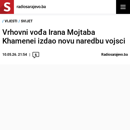
Otvor
/
VIJESTI
/
SVIJET
Vrhovni vođa Irana Mojtaba
Khamenei izdao novu naredbu vojsci
10.05.26. 21:54
Radiosarajevo.ba
6