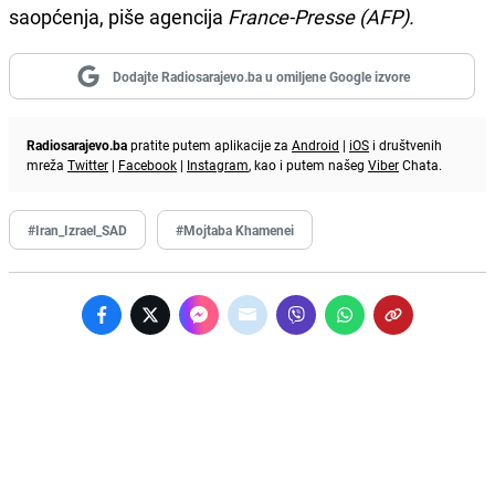
saopćenja, piše agencija
France-Presse (AFP).
Dodajte Radiosarajevo.ba u omiljene Google izvore
Radiosarajevo.ba
pratite putem aplikacije za
Android
|
iOS
i društvenih
mreža
Twitter
|
Facebook
|
Instagram
, kao i putem našeg
Viber
Chata.
#Iran_Izrael_SAD
#Mojtaba Khamenei