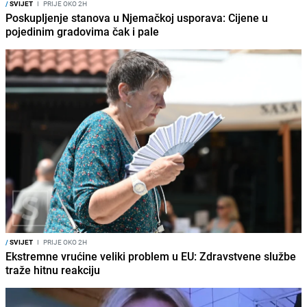
/
SVIJET
I
PRIJE OKO 2H
Poskupljenje stanova u Njemačkoj usporava: Cijene u
pojedinim gradovima čak i pale
/
SVIJET
I
PRIJE OKO 2H
Ekstremne vrućine veliki problem u EU: Zdravstvene službe
traže hitnu reakciju