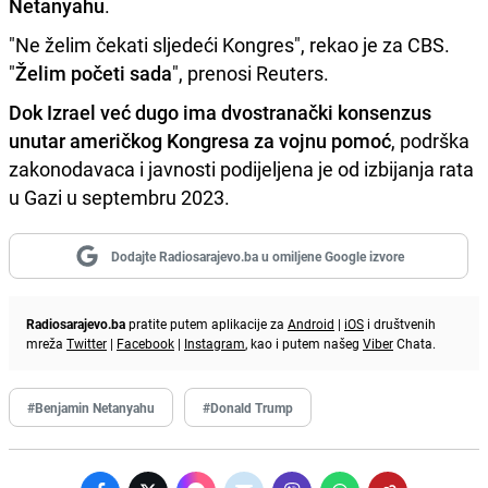
Netanyahu
.
"Ne želim čekati sljedeći Kongres", rekao je za CBS.
"
Želim početi sada
", prenosi Reuters.
Dok Izrael već dugo ima dvostranački konsenzus
unutar američkog Kongresa za vojnu pomoć
, podrška
zakonodavaca i javnosti podijeljena je od izbijanja rata
u Gazi u septembru 2023.
Dodajte Radiosarajevo.ba u omiljene Google izvore
Radiosarajevo.ba
pratite putem aplikacije za
Android
|
iOS
i društvenih
mreža
Twitter
|
Facebook
|
Instagram
, kao i putem našeg
Viber
Chata.
#Benjamin Netanyahu
#Donald Trump