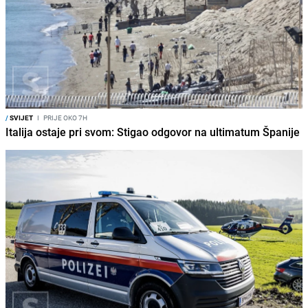
/
SVIJET
I
PRIJE OKO 7H
Italija ostaje pri svom: Stigao odgovor na ultimatum Španije