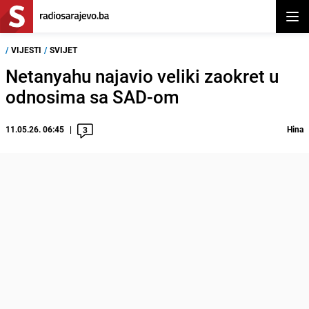
Otvor
/
VIJESTI
/
SVIJET
Netanyahu najavio veliki zaokret u
odnosima sa SAD-om
11.05.26. 06:45
Hina
3