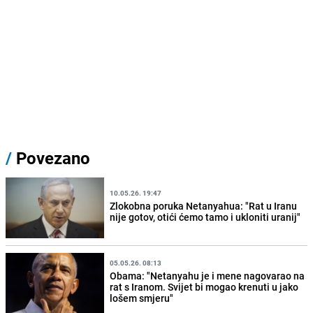
/
Povezano
10.05.26. 19:47
Zlokobna poruka Netanyahua: "Rat u Iranu
nije gotov, otići ćemo tamo i ukloniti uranij"
05.05.26. 08:13
Obama: "Netanyahu je i mene nagovarao na
rat s Iranom. Svijet bi mogao krenuti u jako
lošem smjeru"