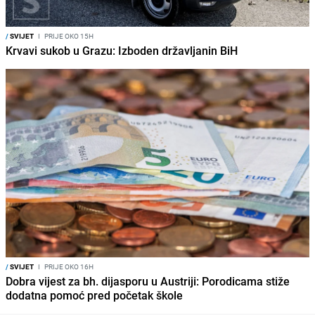
/
SVIJET
I
PRIJE OKO 15H
Krvavi sukob u Grazu: Izboden državljanin BiH
/
SVIJET
I
PRIJE OKO 16H
Dobra vijest za bh. dijasporu u Austriji: Porodicama stiže
dodatna pomoć pred početak škole