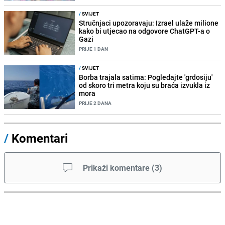
/
SVIJET
Stručnjaci upozoravaju: Izrael ulaže milione
kako bi utjecao na odgovore ChatGPT-a o
Gazi
PRIJE 1 DAN
/
SVIJET
Borba trajala satima: Pogledajte 'grdosiju'
od skoro tri metra koju su braća izvukla iz
mora
PRIJE 2 DANA
/
Komentari
Prikaži komentare
(
3
)