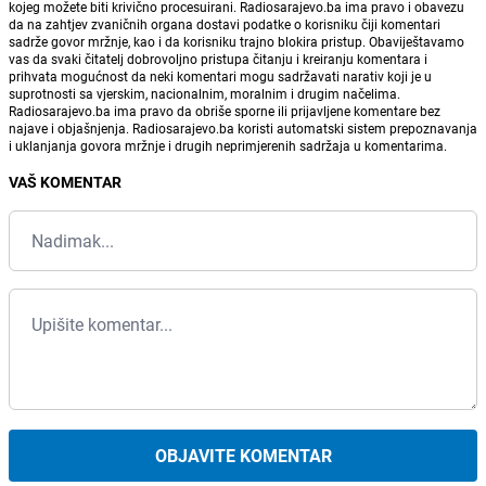
kojeg možete biti krivično procesuirani. Radiosarajevo.ba ima pravo i obavezu
da na zahtjev zvaničnih organa dostavi podatke o korisniku čiji komentari
sadrže govor mržnje, kao i da korisniku trajno blokira pristup. Obaviještavamo
vas da svaki čitatelj dobrovoljno pristupa čitanju i kreiranju komentara i
prihvata mogućnost da neki komentari mogu sadržavati narativ koji je u
suprotnosti sa vjerskim, nacionalnim, moralnim i drugim načelima.
Radiosarajevo.ba ima pravo da obriše sporne ili prijavljene komentare bez
najave i objašnjenja. Radiosarajevo.ba koristi automatski sistem prepoznavanja
i uklanjanja govora mržnje i drugih neprimjerenih sadržaja u komentarima.
VAŠ KOMENTAR
OBJAVITE KOMENTAR