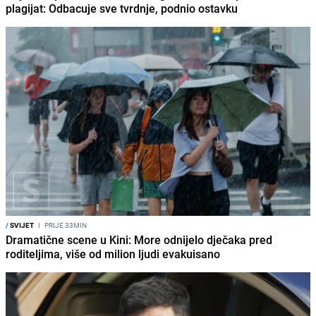
plagijat: Odbacuje sve tvrdnje, podnio ostavku
/
SVIJET
I
PRIJE 33MIN
Dramatične scene u Kini: More odnijelo dječaka pred
roditeljima, više od milion ljudi evakuisano