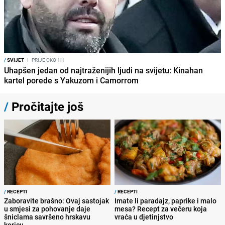
/
SVIJET
I
PRIJE OKO 1H
Uhapšen jedan od najtraženijih ljudi na svijetu: Kinahan
kartel porede s Yakuzom i Camorrom
/
Pročitajte još
/
RECEPTI
/
RECEPTI
Zaboravite brašno: Ovaj sastojak
Imate li paradajz, paprike i malo
u smjesi za pohovanje daje
mesa? Recept za večeru koja
šniclama savršeno hrskavu
vraća u djetinjstvo
koricu