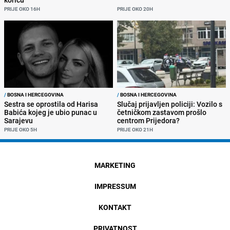
PRIJE OKO 16H
PRIJE OKO 20H
/
BOSNA I HERCEGOVINA
/
BOSNA I HERCEGOVINA
Sestra se oprostila od Harisa
Slučaj prijavljen policiji: Vozilo s
Babića kojeg je ubio punac u
četničkom zastavom prošlo
Sarajevu
centrom Prijedora?
PRIJE OKO 5H
PRIJE OKO 21H
MARKETING
IMPRESSUM
KONTAKT
PRIVATNOST