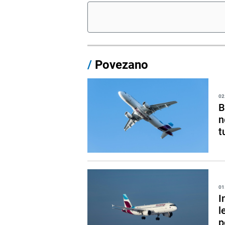
/
Povezano
02
B
n
t
01
I
l
p