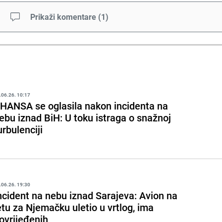
Prikaži komentare
(
1
)
.06.26. 10:17
HANSA se oglasila nakon incidenta na
ebu iznad BiH: U toku istraga o snažnoj
urbulenciji
.06.26. 19:30
ncident na nebu iznad Sarajeva: Avion na
etu za Njemačku uletio u vrtlog, ima
ovrijeđenih