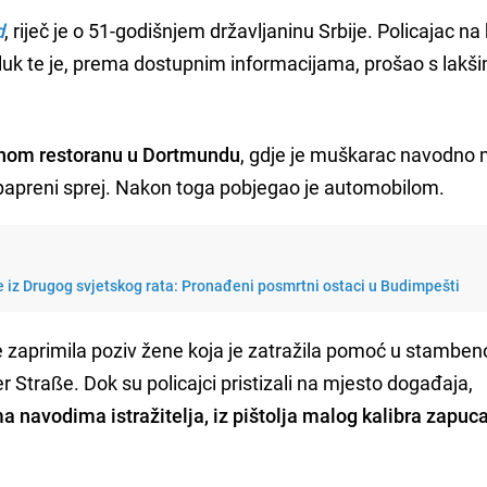
d
, riječ je o 51-godišnjem državljaninu Srbije. Policajac na
rsluk te je, prema dostupnim informacijama, prošao s lakš
ednom restoranu u Dortmundu
, gdje je muškarac navodno
io papreni sprej. Nakon toga pobjegao je automobilom.
e iz Drugog svjetskog rata: Pronađeni posmrtni ostaci u Budimpešti
 je zaprimila poziv žene koja je zatražila pomoć u stamben
er Straße. Dok su policajci pristizali na mjesto događaja,
a navodima istražitelja, iz pištolja malog kalibra zapuc