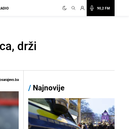
RADIO
90,2 FM
a, drži
osarajevo.ba
/
Najnovije