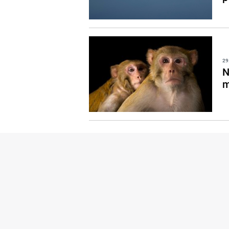
29
N
m