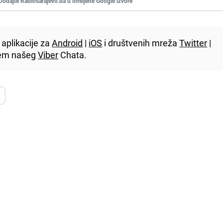
Dodajte Radiosarajevo.ba u omiljene Google izvore
aplikacije za
Android
|
iOS
i društvenih mreža
Twitter
|
utem našeg
Viber
Chata.