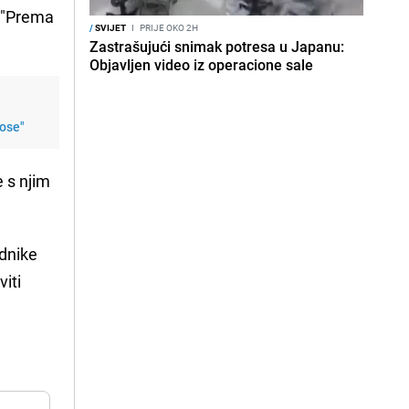
: "Prema
/
SVIJET
I
PRIJE OKO 2H
Zastrašujući snimak potresa u Japanu:
Objavljen video iz operacione sale
nose"
 s njim
adnike
iti