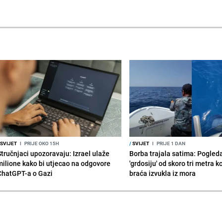
SVIJET
I
PRIJE OKO 15H
/
SVIJET
I
PRIJE 1 DAN
Stručnjaci upozoravaju: Izrael ulaže
Borba trajala satima: Pogled
milione kako bi utjecao na odgovore
'grdosiju' od skoro tri metra k
ChatGPT-a o Gazi
braća izvukla iz mora