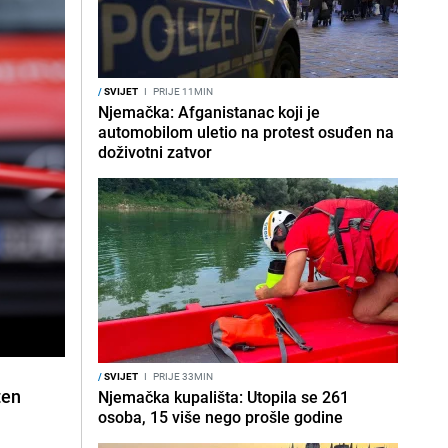
/
SVIJET
I
PRIJE 11MIN
Njemačka: Afganistanac koji je
automobilom uletio na protest osuđen na
doživotni zatvor
/
SVIJET
I
PRIJE 33MIN
ten
Njemačka kupališta: Utopila se 261
osoba, 15 više nego prošle godine