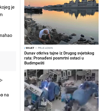
 kojeg je
im
 mahao
/
SVIJET
I
PRIJE 42MIN
Dunav otkriva tajne iz Drugog svjetskog
rata: Pronađeni posmrtni ostaci u
Budimpešti
o-
ao
na