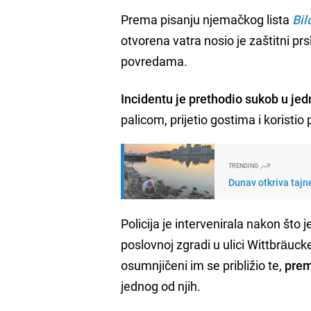
Prema pisanju njemačkog lista
Bil
otvorena vatra nosio je zaštitni p
povredama.
Incidentu je prethodio sukob u j
palicom, prijetio gostima i korist
TRENDING
Dunav otkriva tajn
Policija je intervenirala nakon što
poslovnoj zgradi u ulici Wittbräuck
osumnjičeni im se približio te,
prem
jednog od njih.