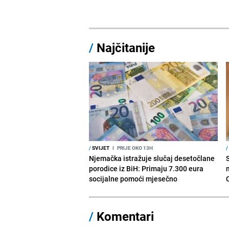
/
Najčitanije
/
SVIJET
I
PRIJE OKO 13H
/
Njemačka istražuje slučaj desetočlane
porodice iz BiH: Primaju 7.300 eura
socijalne pomoći mjesečno
/
Komentari