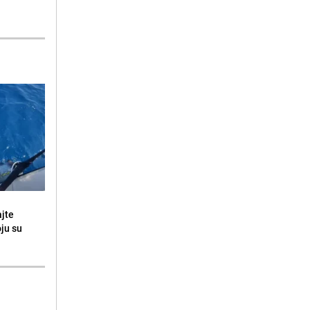
ajte
oju su