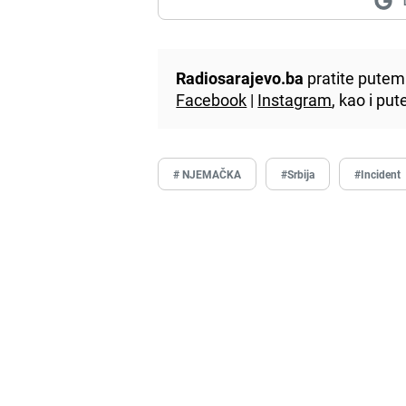
Radiosarajevo.ba
pratite putem 
Facebook
|
Instagram
, kao i p
# NJEMAČKA
#Srbija
#Incident