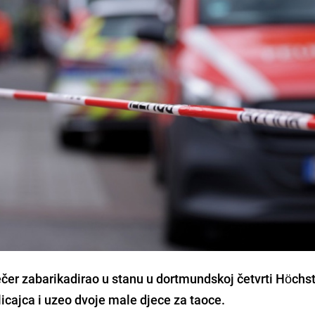
ečer zabarikadirao u stanu u dortmundskoj četvrti Höchs
icajca i uzeo dvoje male djece za taoce.