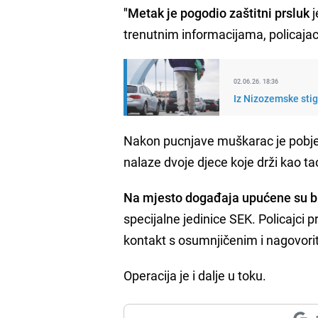
"Metak je pogodio zaštitni prsluk
j
trenutnim informacijama, policajac
02.06.26. 18:36
Iz Nizozemske stig
Nakon pucnjave muškarac je pobjega
nalaze dvoje djece koje drži kao ta
Na mjesto događaja upućene su br
specijalne jedinice SEK. Policajci
kontakt s osumnjičenim i nagovoriti 
Operacija je i dalje u toku.