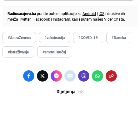
Radiosarajevo.ba
pratite putem aplikacije za
Android
|
iOS
i društvenih
mreža
Twitter
|
Facebook
|
Instagram
, kao i putem našeg
Viber
Chata.
#AstraZeneca
#vakcinacija
#COVID-19
#Danska
#istraživanje
#smrtni slučaj
58
Dijeljenja