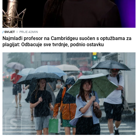
/
SVIJET
I
PRIJE 42MIN
Najmlađi profesor na Cambridgeu suočen s optužbama za
plagijat: Odbacuje sve tvrdnje, podnio ostavku