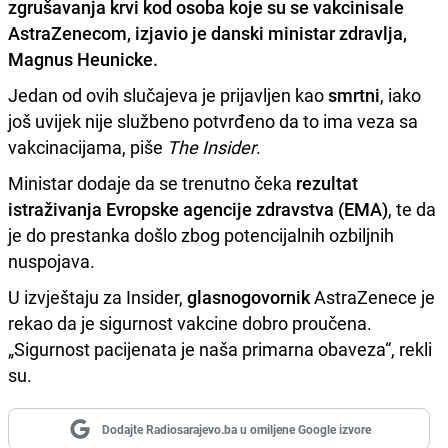
zgrušavanja krvi
kod osoba koje su se vakcinisale
AstraZenecom
, izjavio je danski ministar zdravlja,
Magnus Heunicke
.
Jedan od ovih slučajeva je prijavljen kao
smrtni
, iako
još uvijek nije službeno potvrđeno da to ima veza sa
vakcinacijama, piše
The Insider
.
Ministar dodaje da se trenutno čeka
rezultat
istraživanja Evropske agencije zdravstva (EMA)
, te da
je do prestanka došlo zbog potencijalnih ozbiljnih
nuspojava.
U izvještaju za Insider,
glasnogovornik
AstraZenece je
rekao da je sigurnost vakcine dobro proučena.
„Sigurnost pacijenata je naša primarna obaveza“, rekli
su.
Dodajte Radiosarajevo.ba u omiljene Google izvore