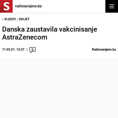
Otvor
/
VIJESTI
/
SVIJET
Danska zaustavila vakcinisanje
AstraZenecom
11.03.21. 12:37
Radiosarajevo.ba
0