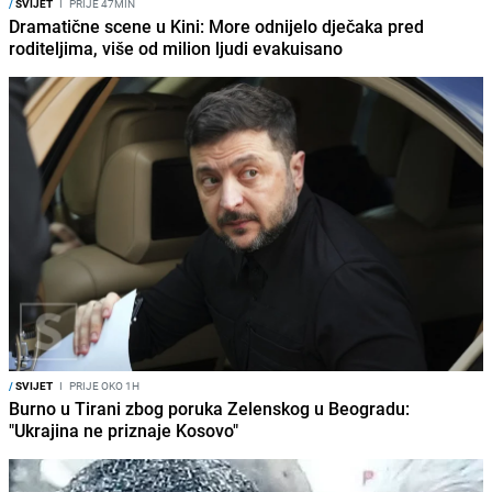
/
SVIJET
I
PRIJE 47MIN
Dramatične scene u Kini: More odnijelo dječaka pred
roditeljima, više od milion ljudi evakuisano
/
SVIJET
I
PRIJE OKO 1H
Burno u Tirani zbog poruka Zelenskog u Beogradu:
"Ukrajina ne priznaje Kosovo"