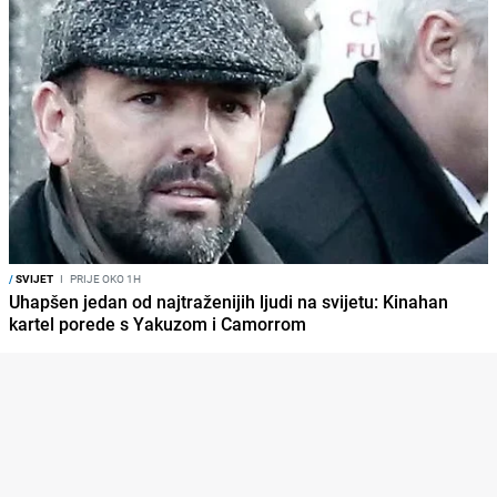
/
SVIJET
I
PRIJE OKO 1H
Uhapšen jedan od najtraženijih ljudi na svijetu: Kinahan
kartel porede s Yakuzom i Camorrom