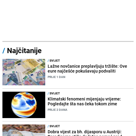
/
Najčitanije
/
SVIJET
Lažne novčanice preplavljuju tržište: Ove
eure najčešće pokušavaju podvaliti
PRIJE 1 DAN
/
SVIJET
Klimatski fenomeni mijenjaju vrijeme:
Pogledajte šta nas čeka tokom zime
PRIJE 2 DANA
/
SVIJET
Dobra vijest za bh. dijasporu u Austriji: