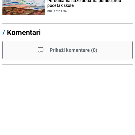
Porodicama stiže dodatna pomoć pred
početak škole
PRIJE 2 DANA
/
Komentari
Prikaži komentare
(
0
)