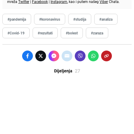
mreža
Twitter
|
Facebook
|
Instagram
, kao i putem našeg
Viber
Chata.
#pandemija
#koronavirus
#studija
#analiza
#Covid-19
#rezultati
#bolest
#zaraza
27
Dijeljenja