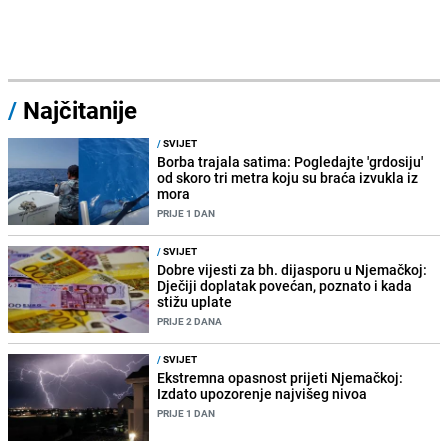
/
Najčitanije
/
SVIJET
Borba trajala satima: Pogledajte 'grdosiju'
od skoro tri metra koju su braća izvukla iz
mora
PRIJE 1 DAN
/
SVIJET
Dobre vijesti za bh. dijasporu u Njemačkoj:
Dječiji doplatak povećan, poznato i kada
stižu uplate
PRIJE 2 DANA
/
SVIJET
Ekstremna opasnost prijeti Njemačkoj:
Izdato upozorenje najvišeg nivoa
PRIJE 1 DAN