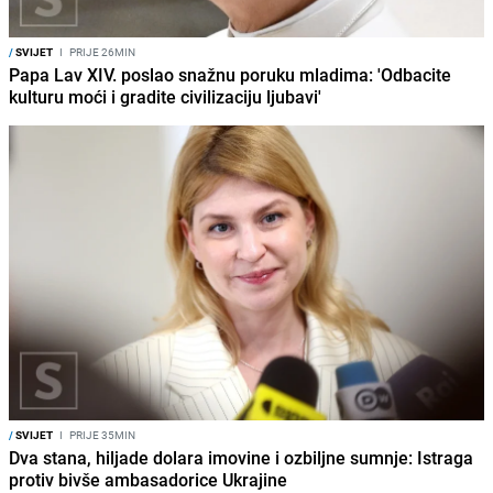
/
SVIJET
I
PRIJE 26MIN
Papa Lav XIV. poslao snažnu poruku mladima: 'Odbacite
kulturu moći i gradite civilizaciju ljubavi'
/
SVIJET
I
PRIJE 35MIN
Dva stana, hiljade dolara imovine i ozbiljne sumnje: Istraga
protiv bivše ambasadorice Ukrajine