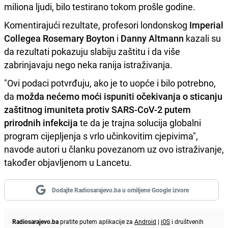
miliona ljudi, bilo testirano tokom prošle godine.
Komentirajući rezultate, profesori londonskog
Imperial
Collegea Rosemary Boyton
i
Danny Altmann
kazali su
da rezultati pokazuju slabiju zaštitu i da više
zabrinjavaju nego neka ranija istraživanja.
"Ovi podaci potvrđuju, ako je to uopće i bilo potrebno,
da
možda nećemo moći ispuniti očekivanja o sticanju
zaštitnog imuniteta protiv SARS-CoV-2 putem
prirodnih infekcija
te da je trajna solucija globalni
program cijepljenja s vrlo učinkovitim cjepivima",
navode autori u članku povezanom uz ovo istraživanje,
također objavljenom u Lancetu.
Dodajte Radiosarajevo.ba u omiljene Google izvore
Radiosarajevo.ba
pratite putem aplikacije za
Android
|
iOS
i društvenih