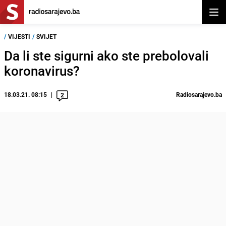
Otvor
/
VIJESTI
/
SVIJET
Da li ste sigurni ako ste prebolovali
koronavirus?
18.03.21. 08:15
Radiosarajevo.ba
2