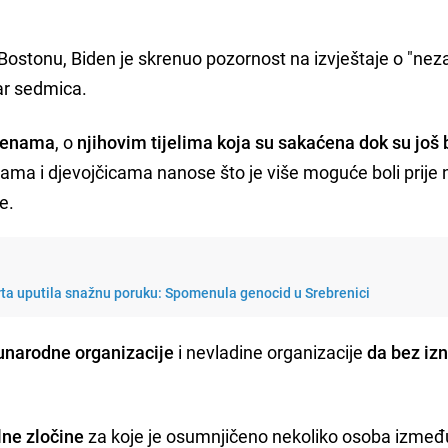
 Bostonu, Biden je skrenuo pozornost na izvještaje o "nez
par sedmica.
 ženama
, o
njihovim tijelima koja su sakaćena dok su još b
ama i djevojčicama nanose što je više moguće boli prije 
je.
rta uputila snažnu poruku: Spomenula genocid u Srebrenici
narodne organizacije
i nevladine organizacije
da bez iz
lne zločine
za koje je osumnjičeno nekoliko osoba između