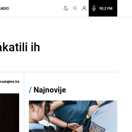
RADIO
90,2 FM
katili ih
osarajevo.ba
/
Najnovije