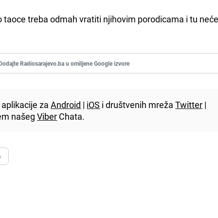
ao taoce treba odmah vratiti njihovim porodicama i tu ne
Dodajte Radiosarajevo.ba u omiljene Google izvore
aplikacije za
Android
|
iOS
i društvenih mreža
Twitter
|
utem našeg
Viber
Chata.
e