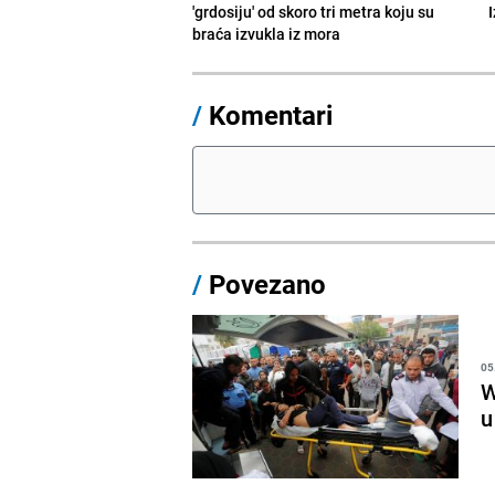
'grdosiju' od skoro tri metra koju su
braća izvukla iz mora
/
Komentari
/
Povezano
05
W
u