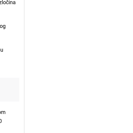
zločina
og
su
kom
0