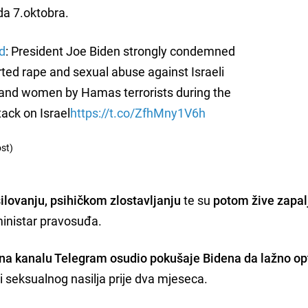
da 7.oktobra.
d
: President Joe Biden strongly condemned
rted rape and sexual abuse against Israeli
 and women by Hamas terrorists during the
tack on Israel
https://t.co/ZfhMny1V6h
ost)
silovanju, psihičkom zlostavljanju
te su
potom žive zapal
 ministar pravosuđa.
 na kanalu Telegram osudio pokušaje Bidena da lažno op
 i seksualnog nasilja prije dva mjeseca.