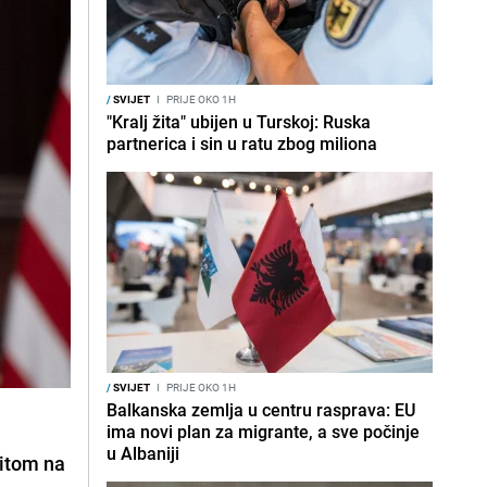
/
SVIJET
I
PRIJE OKO 1H
"Kralj žita" ubijen u Turskoj: Ruska
partnerica i sin u ratu zbog miliona
/
SVIJET
I
PRIJE OKO 1H
Balkanska zemlja u centru rasprava: EU
ima novi plan za migrante, a sve počinje
u Albaniji
ritom na