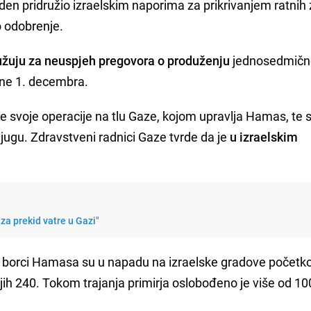
den pridružio izraelskim naporima za prikrivanjem ratnih 
o odobrenje.
žuju za neuspjeh pregovora o produženju
jednosedmičn
ene 1. decembra.
e svoje operacije na tlu Gaze, kojom upravlja Hamas, te 
jugu. Zdravstveni radnici Gaze tvrde da je
u izraelskim
za prekid vatre u Gazi"
 borci Hamasa su u napadu na izraelske gradove počet
i njih 240. Tokom trajanja primirja oslobođeno je više od 10