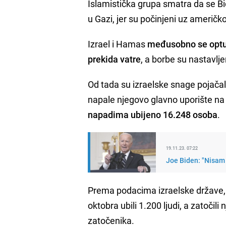
Islamistička grupa smatra da se Bi
u Gazi, jer su počinjeni uz američk
Izrael i Hamas
međusobno se optu
prekida vatre
, a borbe su nastavlj
Od tada su izraelske snage pojačal
napale njegovo glavno uporište na 
napadima ubijeno 16.248 osoba
.
19.11.23. 07:22
Joe Biden: "Nisam 
Prema podacima izraelske države,
oktobra ubili 1.200 ljudi, a zatočil
zatočenika.