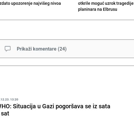
Izdato upozorenje najvišeg nivoa
otkrile moguć uzrok tragedije
planinara na Elbrusu
Prikaži komentare
(
24
)
.12.23. 13:20
HO: Situacija u Gazi pogoršava se iz sata
 sat