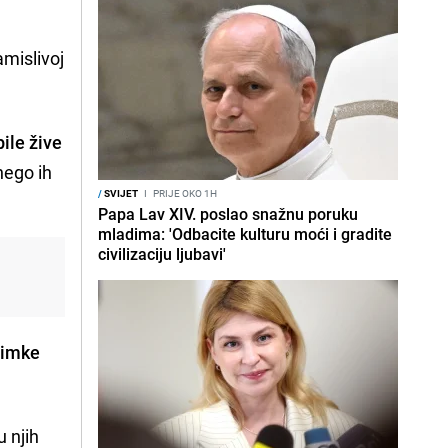
amislivoj
ile žive
nego ih
/
SVIJET
I
PRIJE OKO 1H
Papa Lav XIV. poslao snažnu poruku
mladima: 'Odbacite kulturu moći i gradite
civilizaciju ljubavi'
nimke
 njih