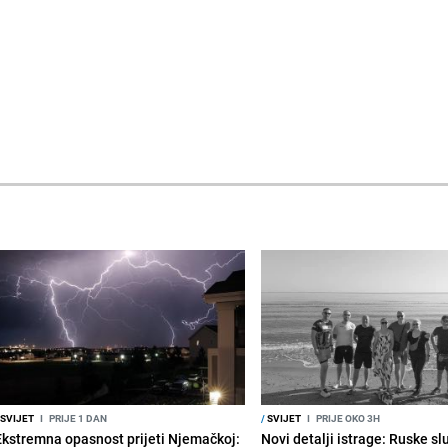
SVIJET
I
PRIJE 1 DAN
/
SVIJET
I
PRIJE OKO 3H
Ekstremna opasnost prijeti Njemačkoj:
Novi detalji istrage: Ruske s