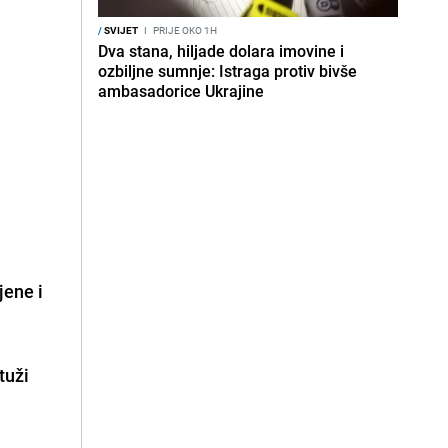
/
SVIJET
I
PRIJE OKO 1H
Dva stana, hiljade dolara imovine i
ozbiljne sumnje: Istraga protiv bivše
ambasadorice Ukrajine
jene i
tuži