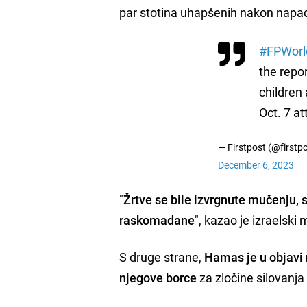
par stotina uhapšenih nakon napa
#FPWorl
the repo
children
Oct. 7 at
— Firstpost (@firstp
December 6, 2023
"
Žrtve se bile izvrgnute mučenju, 
raskomadane
", kazao je izraelski
S druge strane,
Hamas je u objavi
njegove borce
za zločine silovanja