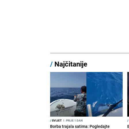
/
Najčitanije
/
SVIJET
I
PRIJE 1 DAN
/
Borba trajala satima: Pogledajte