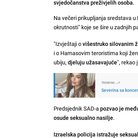
svjedočanstva preživjelih osoba.
Na večeri prikupljanja sredstava u
okrutnosti" koje se šire u zadnjih 
"Izvještaji o
višestruko silovanim
i o Hamasovim teroristima koji žen
ubiju,
djeluju užasavajuće
", rekao 
TRENDING
Severina sa konce
Predsjednik SAD-a
pozvao je među
osude seksualno nasilje
.
Izraelska policija istražuje seksua