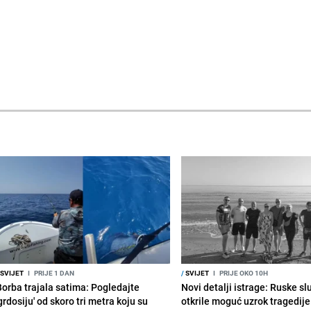
SVIJET
I
PRIJE 1 DAN
/
SVIJET
I
PRIJE OKO 10H
Borba trajala satima: Pogledajte
Novi detalji istrage: Ruske s
grdosiju' od skoro tri metra koju su
otkrile moguć uzrok tragedije