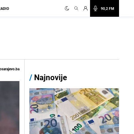
RADIO
90,2 FM
osarajevo.ba
/
Najnovije