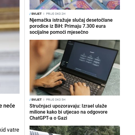
/
SVIJET
I
PRIJE OKO 2H
Njemačka istražuje slučaj desetočlane
porodice iz BiH: Primaju 7.300 eura
socijalne pomoći mjesečno
/
SVIJET
I
PRIJE OKO 5H
me neće
Stručnjaci upozoravaju: Izrael ulaže
milione kako bi utjecao na odgovore
ChatGPT-a o Gazi
kid vatre