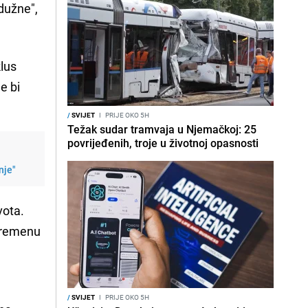
dužne",
klus
e bi
/
SVIJET
I
PRIJE OKO 5H
Težak sudar tramvaja u Njemačkoj: 25
povrijeđenih, troje u životnoj opasnosti
nje"
vota.
uvremenu
/
SVIJET
I
PRIJE OKO 5H