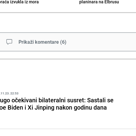
braća izvukla iz mora
planinara na Elbrusu
Prikaži komentare
(
6
)
.11.23. 22:53
ugo očekivani bilateralni susret: Sastali se
oe Biden i Xi Jinping nakon godinu dana