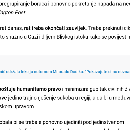
a, pregrupiranje boraca i ponovno pokretanje napada na ne
ngton Post.
i rat danas,
rat treba okončati zauvijek
. Treba prekinuti ci
to snažno u Gazi i diljem Bliskog istoka kako se povijest n
ić održala lekciju notornom Miloradu Dodiku: "Pokazujete silno nezna
 poštuje humanitarno pravo
i minimizira gubitak civilnih ži
žave
jedino trajno rješenje sukoba u regiji, a da bi u međ
tinskom upravom.
obala bi se trebale ponovno ujediniti pod jedinstvenom