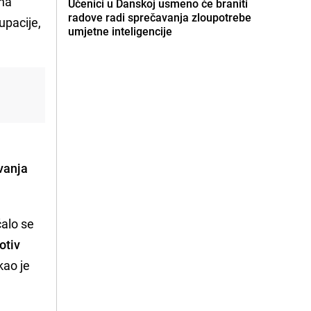
 na
Učenici u Danskoj usmeno će braniti
radove radi sprečavanja zloupotrebe
upacije,
umjetne inteligencije
vanja
ćalo se
otiv
kao je