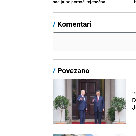
socijalne pomoći mjesečno
/
Komentari
/
Povezano
15
D
J