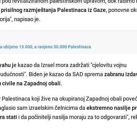
ci pod revitaliziranom palestinskom upravom, dok radimo
i prisilnog razmještanja Palestinaca iz Gaze
, ponovne ok
orija", napisao je.
ra ubijeno 13.000, a ranjeno 30.000 Palestinaca
ahu j
e kazao da Izrael mora zadržati "cjelovitu vojnu
 budućnosti". Biden je kazao da SAD sprema
zabranu izda
 civile na Zapadnoj obali.
iv Palestinaca koji žive na okupiranoj Zapadnoj obali pove
glasio sam izraelskim čelnicima da
ekstremno nasilje pr
a stati
i da počinitelji nasilja moraju za to odgovarati", re