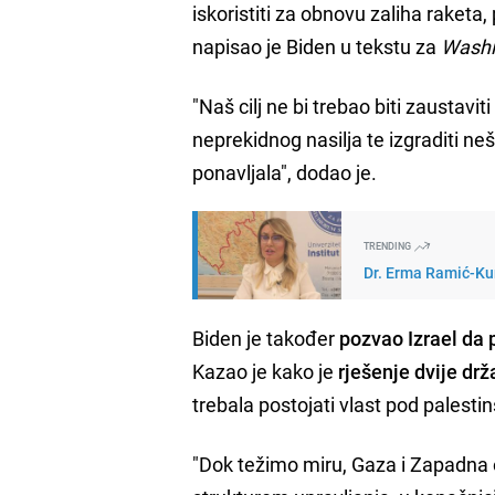
iskoristiti za obnovu zaliha raket
napisao je Biden u tekstu za
Washi
"Naš cilj ne bi trebao biti zaustavit
neprekidnog nasilja te izgraditi neš
ponavljala", dodao je.
TRENDING
Dr. Erma Ramić-Kun
Biden je također
pozvao Izrael da
Kazao je kako je
rješenje dvije dr
trebala postojati vlast pod pales
"Dok težimo miru, Gaza i Zapadna 