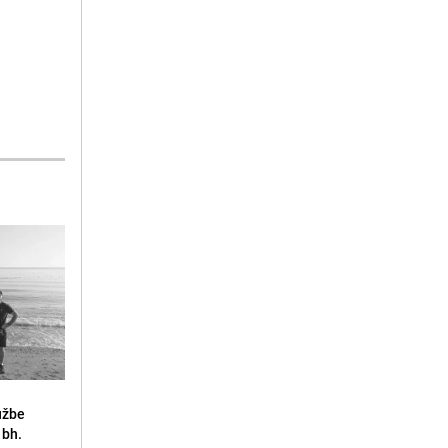
lužbe
 bh.