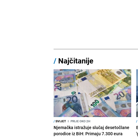
/
Najčitanije
/
SVIJET
I
PRIJE OKO 2H
/
Njemačka istražuje slučaj desetočlane
porodice iz BiH: Primaju 7.300 eura
'