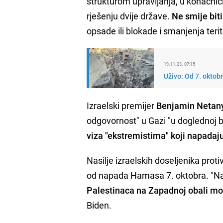
strukturom upravljanja, u konačni
rješenju dvije države.
Ne smije bit
opsade ili blokade i smanjenja terit
19.11.23. 07:15
Uživo: Od 7. oktob
Izraelski premijer
Benjamin Netany
odgovornost" u Gazi "u doglednoj
viza "ekstremistima" koji napadaju
Nasilje izraelskih doseljenika prot
od napada Hamasa 7. oktobra. "Na
Palestinaca na Zapadnoj obali mor
Biden.