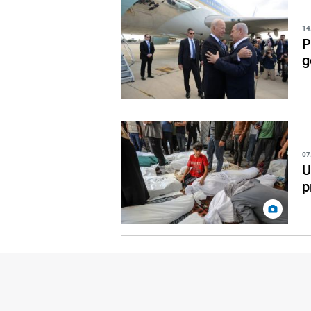
14
P
g
07
U
p