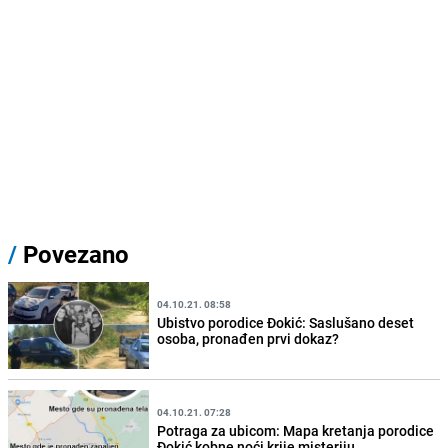
/
Povezano
04.10.21. 08:58
Ubistvo porodice Đokić: Saslušano deset
osoba, pronađen prvi dokaz?
04.10.21. 07:28
Potraga za ubicom: Mapa kretanja porodice
Đokić kobne noći krije misteriju