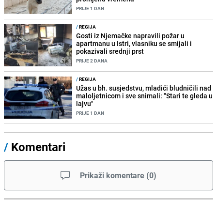
PRIJE 1 DAN
/
REGIJA
Gosti iz Njemačke napravili požar u
apartmanu u Istri, vlasniku se smijali i
pokazivali srednji prst
PRIJE 2 DANA
/
REGIJA
Užas u bh. susjedstvu, mladići bludničili nad
maloljetnicom i sve snimali: "Stari te gleda u
lajvu"
PRIJE 1 DAN
/
Komentari
Prikaži komentare
(
0
)