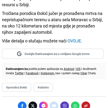
resursi u Srbiji.
Tročlana porodica Đokić jučer je pronađena mrtva na
nepristupačnom terenu u ataru sela Moravac u Srbiji,
na oko 12 kilometara od mjesta gdje je pronađen
njihov zapaljeni automobil.
Više detalja o slučaju možete naći
OVDJE
.
Dodajte Radiosarajevo.ba u omiljene Google izvore
Radiosarajevo.ba
pratite putem aplikacije za
Android
|
iOS
i društvenih
mreža
Twitter
|
Facebook
|
Instagram
, kao i putem našeg
Viber
Chata.
#porodica Đokić
#ubistvo