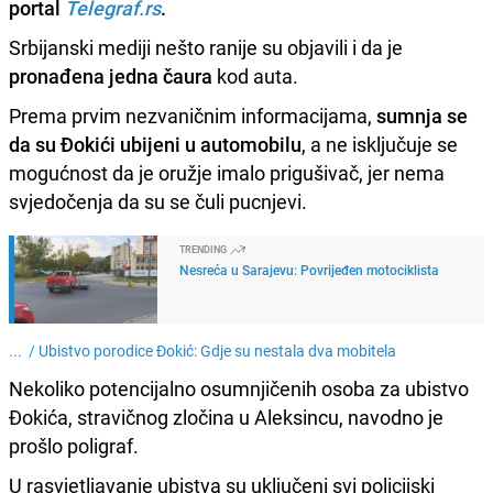
portal
Telegraf.rs
.
Srbijanski mediji nešto ranije su objavili i da je
pronađena jedna čaura
kod auta.
Prema prvim nezvaničnim informacijama,
sumnja se
da su Đokići ubijeni u automobilu
, a ne isključuje se
mogućnost da je oružje imalo prigušivač, jer nema
svjedočenja da su se čuli pucnjevi.
TRENDING
Nesreća u Sarajevu: Povrijeđen motociklista
... /
Ubistvo porodice Đokić: Gdje su nestala dva mobitela
Nekoliko potencijalno osumnjičenih osoba za ubistvo
Đokića, stravičnog zločina u Aleksincu, navodno je
prošlo poligraf.
U rasvjetljavanje ubistva su uključeni svi policijski