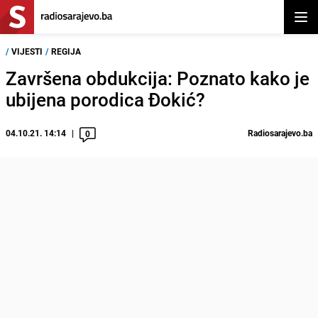
Otvor
/
VIJESTI
/
REGIJA
Završena obdukcija: Poznato kako je
ubijena porodica Đokić?
04.10.21. 14:14
Radiosarajevo.ba
0