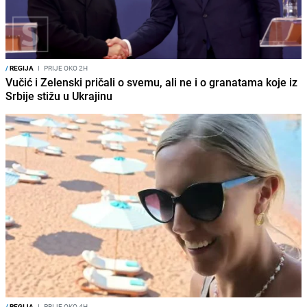
/
REGIJA
I
PRIJE OKO 2H
Vučić i Zelenski pričali o svemu, ali ne i o granatama koje iz
Srbije stižu u Ukrajinu
/
REGIJA
I
PRIJE OKO 4H