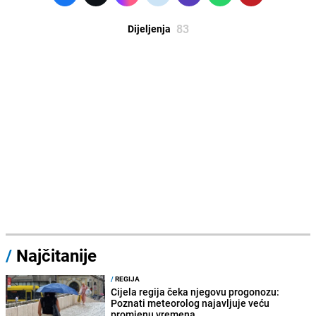
83
Dijeljenja
/
Najčitanije
/
REGIJA
Cijela regija čeka njegovu progonozu:
Poznati meteorolog najavljuje veću
promjenu vremena