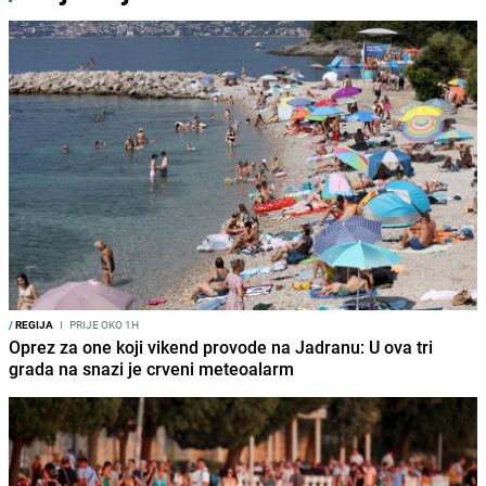
/
REGIJA
I
PRIJE OKO 1H
Oprez za one koji vikend provode na Jadranu: U ova tri
grada na snazi je crveni meteoalarm