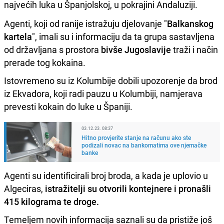
najvećih luka u Španjolskoj, u pokrajini Andaluziji.
Agenti, koji od ranije istražuju djelovanje "
Balkanskog
kartela
", imali su i informaciju da ta grupa sastavljena
od državljana s prostora
bivše Jugoslavije
traži i način
prerade tog kokaina.
Istovremeno su iz Kolumbije dobili upozorenje da brod
iz Ekvadora, koji radi pauzu u Kolumbiji, namjerava
prevesti kokain do luke u Španiji.
03.12.23. 08:37
Hitno provjerite stanje na računu ako ste
podizali novac na bankomatima ove njemačke
banke
Agenti su identificirali broj broda, a kada je uplovio u
Algeciras,
istražitelji su otvorili kontejnere i pronašli
415 kilograma te droge.
Temeljem novih informacija saznali su da pristiže još