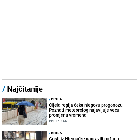
/
Najčitanije
/
REGIJA
Cijela regija čeka njegovu progonozu:
Poznati meteorolog najavljuje veću
promjenu vremena
PRIJE 1 DAN
/
REGIJA
Gosti iz Njemačke napravili požar u