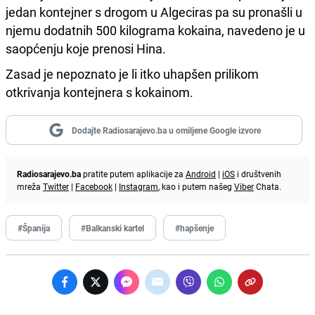
jedan kontejner s drogom u Algeciras pa su pronašli u
njemu dodatnih 500 kilograma kokaina, navedeno je u
saopćenju koje prenosi Hina.
Zasad je nepoznato je li itko uhapšen prilikom
otkrivanja kontejnera s kokainom.
Dodajte Radiosarajevo.ba u omiljene Google izvore
Radiosarajevo.ba
pratite putem aplikacije za
Android
|
iOS
i društvenih
mreža
Twitter
|
Facebook
|
Instagram
, kao i putem našeg
Viber
Chata.
#Španija
#Balkanski kartel
#hapšenje