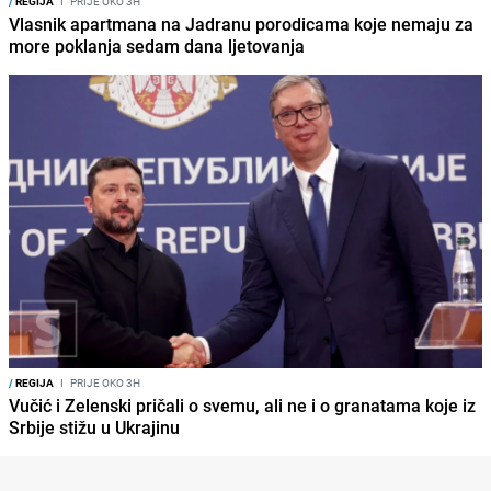
/
REGIJA
I
PRIJE OKO 3H
Vlasnik apartmana na Jadranu porodicama koje nemaju za
more poklanja sedam dana ljetovanja
/
REGIJA
I
PRIJE OKO 3H
Vučić i Zelenski pričali o svemu, ali ne i o granatama koje iz
Srbije stižu u Ukrajinu