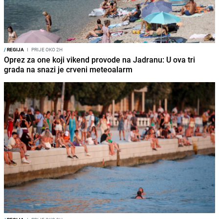
/
REGIJA
I
PRIJE OKO 2H
Oprez za one koji vikend provode na Jadranu: U ova tri
grada na snazi je crveni meteoalarm