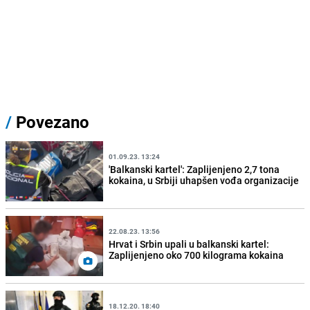
/
Povezano
01.09.23. 13:24
'Balkanski kartel': Zaplijenjeno 2,7 tona
kokaina, u Srbiji uhapšen vođa organizacije
22.08.23. 13:56
Hrvat i Srbin upali u balkanski kartel:
Zaplijenjeno oko 700 kilograma kokaina
18.12.20. 18:40