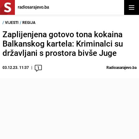
Otvor
/
VIJESTI
/
REGIJA
Zaplijenjena gotovo tona kokaina
Balkanskog kartela: Kriminalci su
državljani s prostora bivše Juge
03.12.23. 11:37
Radioasarajevo.ba
1