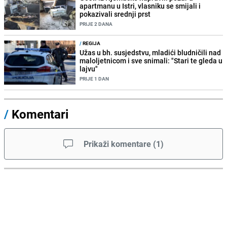
apartmanu u Istri, vlasniku se smijali i
pokazivali srednji prst
PRIJE 2 DANA
/
REGIJA
Užas u bh. susjedstvu, mladići bludničili nad
maloljetnicom i sve snimali: "Stari te gleda u
lajvu"
PRIJE 1 DAN
/
Komentari
Prikaži komentare
(
1
)