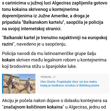
s carinicima u južnoj luci Algeciras zaplijenila gotovo
tonu kokaina skrivenog u kontejnerima
dopremljenima iz Južne Amerike, a droga je
pripadala "Balkanskom kartelu", saopćila je policija
na svojoj internetskoj stranici.
"
Balkanski kartel je trenutno najaktivniji na europskoj
razini
", navedeno je u saopćenju.
Policija navodi da mu latinoameričke grupe šalju
kokain
skriven među legalnom robom u kontejnerima
koji brodovima stižu u španjolske luke.
TRENDING
Ulov života: Pogledajte 'diva' od dva metra
kojeg je muškarac izvukao iz Bilećkog jezera
Akciju je počela nakon dojave o dolasku kontejnera sa
"
značajnom količinom kokaina
" u Algeciras, jednu od