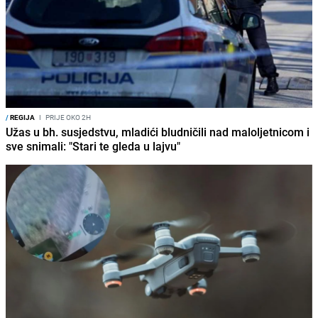
/
REGIJA
I
PRIJE OKO 2H
Užas u bh. susjedstvu, mladići bludničili nad maloljetnicom i
sve snimali: "Stari te gleda u lajvu"