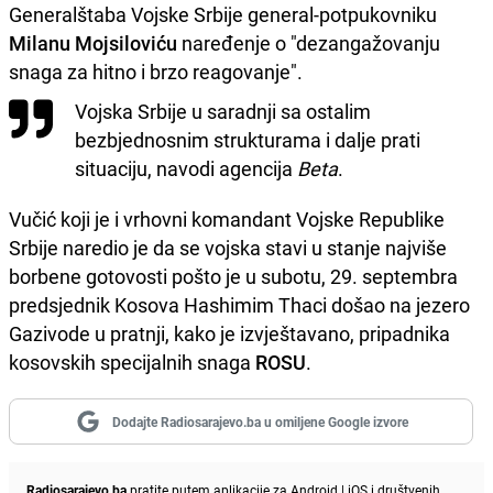
Generalštaba Vojske Srbije general-potpukovniku
Milanu Mojsiloviću
naređenje o "dezangažovanju
snaga za hitno i brzo reagovanje".
Vojska Srbije u saradnji sa ostalim
bezbjednosnim strukturama i dalje prati
situaciju, navodi agencija
Beta
.
Vučić koji je i vrhovni komandant Vojske Republike
Srbije naredio je da se vojska stavi u stanje najviše
borbene gotovosti pošto je u subotu, 29. septembra
predsjednik Kosova Hashimim Thaci došao na jezero
Gazivode u pratnji, kako je izvještavano, pripadnika
kosovskih specijalnih snaga
ROSU
.
Dodajte Radiosarajevo.ba u omiljene Google izvore
Radiosarajevo.ba
pratite putem aplikacije za
Android
|
iOS
i društvenih