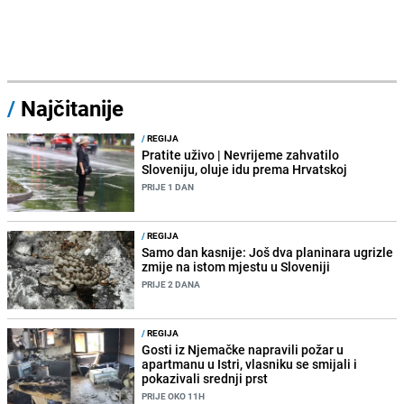
/
Najčitanije
/
REGIJA
Pratite uživo | Nevrijeme zahvatilo
Sloveniju, oluje idu prema Hrvatskoj
PRIJE 1 DAN
/
REGIJA
Samo dan kasnije: Još dva planinara ugrizle
zmije na istom mjestu u Sloveniji
PRIJE 2 DANA
/
REGIJA
Gosti iz Njemačke napravili požar u
apartmanu u Istri, vlasniku se smijali i
pokazivali srednji prst
PRIJE OKO 11H