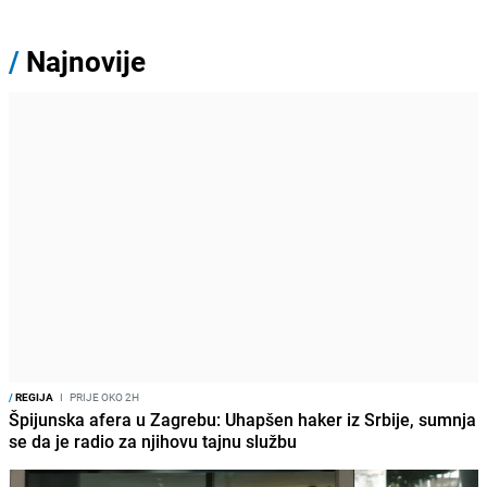
/
Najnovije
/
REGIJA
I
PRIJE OKO 2H
Špijunska afera u Zagrebu: Uhapšen haker iz Srbije, sumnja
se da je radio za njihovu tajnu službu