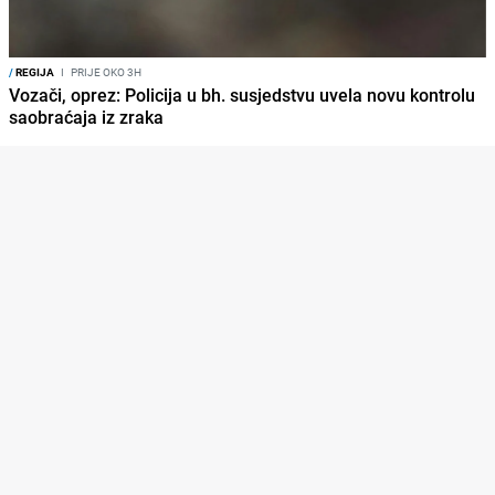
/
REGIJA
I
PRIJE OKO 3H
Vozači, oprez: Policija u bh. susjedstvu uvela novu kontrolu
saobraćaja iz zraka