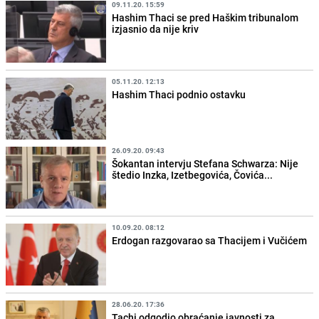
09.11.20. 15:59
Hashim Thaci se pred Haškim tribunalom
izjasnio da nije kriv
05.11.20. 12:13
Hashim Thaci podnio ostavku
26.09.20. 09:43
Šokantan intervju Stefana Schwarza: Nije
štedio Inzka, Izetbegovića, Čovića...
10.09.20. 08:12
Erdogan razgovarao sa Thacijem i Vučićem
28.06.20. 17:36
Tachi odgodio obraćanje javnosti za