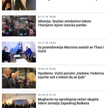
27.11.19. 18:53
Albanija: Snažan zemljotres tokom
Thacijeve izjave izazvao paniku
12.11.19. 14:33
Uz posredovanje Macrona sastali se Thaci i
Vučić
29.10.19. 23:05
Opušteno: Vučić poručio „Hašime, Federica
najviše voli s tobom da se ljubi“
29.10.19. 21:12
Mogherini na oproštajnoj večeri okupila
lidere zemalja Zapadnog Balkana