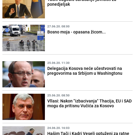
ponedjeljak
27.06.20. 08:00
Bosno moja - opasana žicom...
25.06.20. 11:30
Delegacija Kosova neće učestvovati na
pregovorima sa Srbijom u Washingtonu
25.06.20. 08:50
Vllasi: Nakon "izbacivanja" Thacija, EU i SAD
mogu da pritisnu Vučića za Kosovo
24.06.20. 16:03
Hašim Tači i Kadri Veseli optuženi za ratne