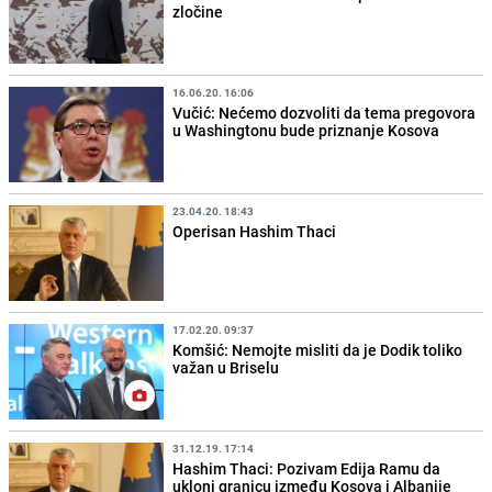
zločine
16.06.20. 16:06
Vučić: Nećemo dozvoliti da tema pregovora
u Washingtonu bude priznanje Kosova
23.04.20. 18:43
Operisan Hashim Thaci
17.02.20. 09:37
Komšić: Nemojte misliti da je Dodik toliko
važan u Briselu
31.12.19. 17:14
Hashim Thaci: Pozivam Edija Ramu da
ukloni granicu između Kosova i Albanije