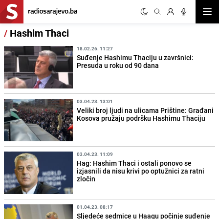
Otvor
/
Hashim Thaci
18.02.26. 11:27
Suđenje Hashimu Thaciju u završnici:
Presuda u roku od 90 dana
03.04.23. 13:01
Veliki broj ljudi na ulicama Prištine: Građani
Kosova pružaju podršku Hashimu Thaciju
03.04.23. 11:09
Hag: Hashim Thaci i ostali ponovo se
izjasnili da nisu krivi po optužnici za ratni
zločin
01.04.23. 08:17
Sljedeće sedmice u Haagu počinje suđenje